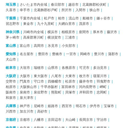
埼玉県
さいたま市内全域
春日部市
越谷市
北葛飾郡松伏町
久喜市
幸手市
北葛飾郡杉戸町
所沢市
入間市
狭山市
千葉県
千葉市内全域
松戸市
柏市
流山市
船橋市
鎌ヶ谷市
習志野市
東金市
九十九里町
大網白里市
茂原市
神奈川県
川崎市内全域
横浜市
相模原市
座間市
厚木市
藤沢市
茅ヶ崎市
高座郡寒川町
横須賀市
三浦市
富山県
富山市
高岡市
氷見市
小矢部市
愛知県
名古屋市
豊田市
豊橋市
一宮市
岡崎市
豊川市
蒲郡市
犬山市
岐阜市
大垣市
瑞穂市
山県市
各務原市
可児市
多治見市
大阪府
大阪市
東大阪市
八尾市
大東市
枚方市
寝屋川市
交野市
門真市
守口市
四條畷市
松原市
藤井寺市
羽曳野市
柏原市
大阪狭山市
千早赤阪村
富田林市
河内長野市
岬町
阪南市
泉南市
泉佐野市
熊取町
貝塚市
岸和田市
忠岡町
和泉市
泉大津市
兵庫県
神戸市
尼崎市
姫路市
西宮市
明石市
伊丹市
宝塚市
川西市
加古川市
高砂市
京都府
京都市
八幡市
京田辺市
大山崎
長岡京市
宇治市
奈良県
奈良市
生駒市
大和郡山市
天理市
桜井市
橿原市