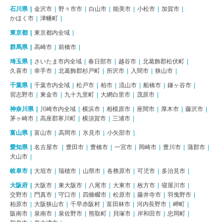
石川県
金沢市
野々市市
白山市
能美市
小松市
加賀市
かほく市
津幡町
東京都
東京都内全域
群馬県
高崎市
前橋市
埼玉県
さいたま市内全域
春日部市
越谷市
北葛飾郡松伏町
久喜市
幸手市
北葛飾郡杉戸町
所沢市
入間市
狭山市
千葉県
千葉市内全域
松戸市
柏市
流山市
船橋市
鎌ヶ谷市
習志野市
東金市
九十九里町
大網白里市
茂原市
神奈川県
川崎市内全域
横浜市
相模原市
座間市
厚木市
藤沢市
茅ヶ崎市
高座郡寒川町
横須賀市
三浦市
富山県
富山市
高岡市
氷見市
小矢部市
愛知県
名古屋市
豊田市
豊橋市
一宮市
岡崎市
豊川市
蒲郡市
犬山市
岐阜市
大垣市
瑞穂市
山県市
各務原市
可児市
多治見市
大阪府
大阪市
東大阪市
八尾市
大東市
枚方市
寝屋川市
交野市
門真市
守口市
四條畷市
松原市
藤井寺市
羽曳野市
柏原市
大阪狭山市
千早赤阪村
富田林市
河内長野市
岬町
阪南市
泉南市
泉佐野市
熊取町
貝塚市
岸和田市
忠岡町