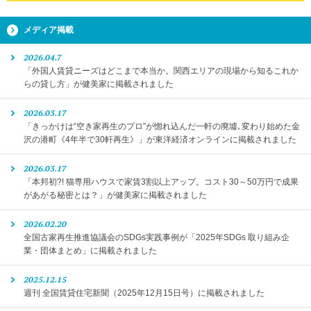
メディア掲載
2026.04.7
「外国人賃貸ニーズはどこまで本当か。関西エリアの現場から知るこれか
らの貸し方」が健美家に掲載されました
2026.03.17
「きっかけは“空き家再生のプロ”が惚れ込んだ一軒の廃墟､変わり始めた金
沢の港町《4年半で30軒再生》」が東洋経済オンラインに掲載されました
2026.03.17
「本邦初?! 猫専用ハウスで家賃3割以上アップ。コスト30～50万円で成果
があがる秘密とは？」が健美家に掲載されました
2026.02.20
全国古家再生推進協議会のSDGs実践事例が「2025年SDGs 取り組み企
業・団体まとめ」に掲載されました
2025.12.15
週刊 全国賃貸住宅新聞（2025年12月15日号）に掲載されました