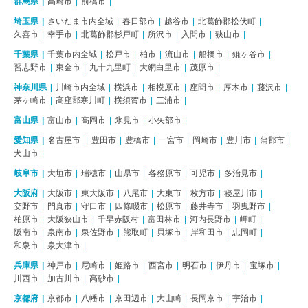
群馬県
高崎市
前橋市
埼玉県
さいたま市内全域
春日部市
越谷市
北葛飾郡松伏町
久喜市
幸手市
北葛飾郡杉戸町
所沢市
入間市
狭山市
千葉県
千葉市内全域
松戸市
柏市
流山市
船橋市
鎌ヶ谷市
習志野市
東金市
九十九里町
大網白里市
茂原市
神奈川県
川崎市内全域
横浜市
相模原市
座間市
厚木市
藤沢市
茅ヶ崎市
高座郡寒川町
横須賀市
三浦市
富山県
富山市
高岡市
氷見市
小矢部市
愛知県
名古屋市
豊田市
豊橋市
一宮市
岡崎市
豊川市
蒲郡市
犬山市
岐阜市
大垣市
瑞穂市
山県市
各務原市
可児市
多治見市
大阪府
大阪市
東大阪市
八尾市
大東市
枚方市
寝屋川市
交野市
門真市
守口市
四條畷市
松原市
藤井寺市
羽曳野市
柏原市
大阪狭山市
千早赤阪村
富田林市
河内長野市
岬町
阪南市
泉南市
泉佐野市
熊取町
貝塚市
岸和田市
忠岡町
和泉市
泉大津市
兵庫県
神戸市
尼崎市
姫路市
西宮市
明石市
伊丹市
宝塚市
川西市
加古川市
高砂市
京都府
京都市
八幡市
京田辺市
大山崎
長岡京市
宇治市