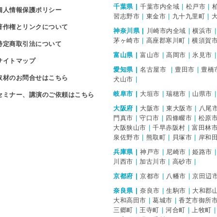
千葉県
千葉市内全域
松戸市
個人情報保護ポリシー
習志野市
東金市
九十九里町
著作権とリンクについて
神奈川県
川崎市内全域
横浜市
茅ヶ崎市
高座郡寒川町
横須賀
特定商取引法について
富山県
富山市
高岡市
氷見市
サイトマップ
愛知県
名古屋市
豊田市
豊橋
取材のお問合せはこちら
犬山市
岐阜市
大垣市
瑞穂市
山県市
セミナー、講演のご依頼はこちら
大阪府
大阪市
東大阪市
八尾
門真市
守口市
四條畷市
松原
大阪狭山市
千早赤阪村
富田林
泉佐野市
熊取町
貝塚市
岸和
兵庫県
神戸市
尼崎市
姫路市
川西市
加古川市
高砂市
京都府
京都市
八幡市
京田辺
奈良県
奈良市
生駒市
大和郡
大和高田市
葛城市
香芝市御所
三郷町
王寺町
河合町
上牧町