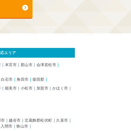
対応エリア
市
本宮市
郡山市
会津若松市
白石市
角田市
柴田郡
市
能美市
小松市
加賀市
かほく市
部市
越谷市
北葛飾郡松伏町
久喜市
入間市
狭山市