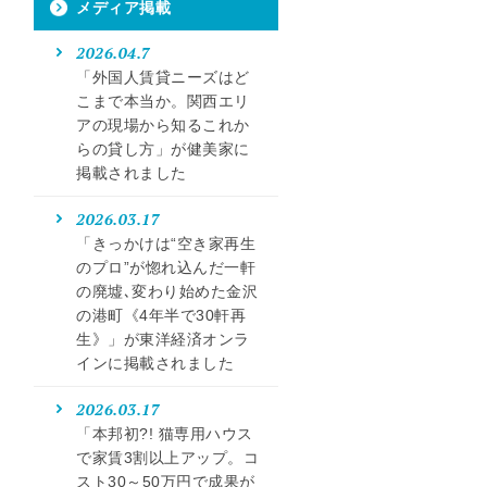
メディア掲載
2026.04.7
「外国人賃貸ニーズはど
こまで本当か。関西エリ
アの現場から知るこれか
らの貸し方」が健美家に
掲載されました
2026.03.17
「きっかけは“空き家再生
のプロ”が惚れ込んだ一軒
の廃墟､変わり始めた金沢
の港町《4年半で30軒再
生》」が東洋経済オンラ
インに掲載されました
2026.03.17
「本邦初?! 猫専用ハウス
で家賃3割以上アップ。コ
スト30～50万円で成果が