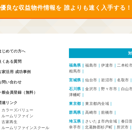
優良な収益物件情報を
誰よりも速く入手する！
はじめての方へ
良くある質問
福島県
福島市
伊達市
二本松
相馬市
古家活用 成功事例
宮城県
仙台市
岩沼市
名取市
お問い合わせ
石川県
金沢市
野々市市
白山
一般会員登録（無料）
津幡町
関連リンク
東京都
東京都内全域
カラーズバリュー
群馬県
高崎市
前橋市
ルームリファイン
埼玉県
さいたま市内全域
春日
古家再生
幸手市
北葛飾郡杉戸町
所沢市
ルームリファインスクール