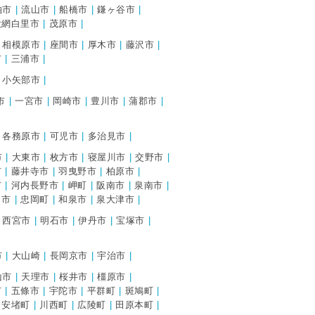
柏市
流山市
船橋市
鎌ヶ谷市
大網白里市
茂原市
相模原市
座間市
厚木市
藤沢市
市
三浦市
小矢部市
市
一宮市
岡崎市
豊川市
蒲郡市
各務原市
可児市
多治見市
市
大東市
枚方市
寝屋川市
交野市
市
藤井寺市
羽曳野市
柏原市
市
河内長野市
岬町
阪南市
泉南市
田市
忠岡町
和泉市
泉大津市
西宮市
明石市
伊丹市
宝塚市
市
大山崎
長岡京市
宇治市
山市
天理市
桜井市
橿原市
市
五條市
宇陀市
平群町
斑鳩町
安堵町
川西町
広陵町
田原本町