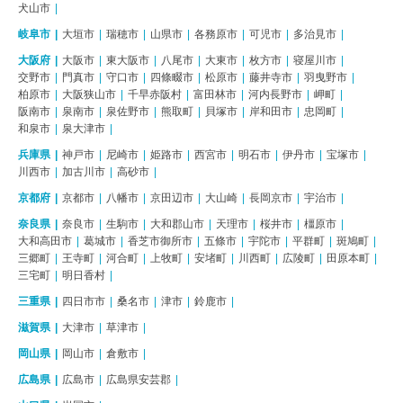
犬山市
岐阜市
大垣市
瑞穂市
山県市
各務原市
可児市
多治見市
大阪府
大阪市
東大阪市
八尾市
大東市
枚方市
寝屋川市
交野市
門真市
守口市
四條畷市
松原市
藤井寺市
羽曳野市
柏原市
大阪狭山市
千早赤阪村
富田林市
河内長野市
岬町
阪南市
泉南市
泉佐野市
熊取町
貝塚市
岸和田市
忠岡町
和泉市
泉大津市
兵庫県
神戸市
尼崎市
姫路市
西宮市
明石市
伊丹市
宝塚市
川西市
加古川市
高砂市
京都府
京都市
八幡市
京田辺市
大山崎
長岡京市
宇治市
奈良県
奈良市
生駒市
大和郡山市
天理市
桜井市
橿原市
大和高田市
葛城市
香芝市御所市
五條市
宇陀市
平群町
斑鳩町
三郷町
王寺町
河合町
上牧町
安堵町
川西町
広陵町
田原本町
三宅町
明日香村
三重県
四日市市
桑名市
津市
鈴鹿市
滋賀県
大津市
草津市
岡山県
岡山市
倉敷市
広島県
広島市
広島県安芸郡