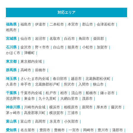
対応エリア
福島県
福島市
伊達市
二本松市
本宮市
郡山市
会津若松市
相馬市
宮城県
仙台市
岩沼市
名取市
白石市
角田市
柴田郡
石川県
金沢市
野々市市
白山市
能美市
小松市
加賀市
かほく市
津幡町
東京都
東京都内全域
群馬県
高崎市
前橋市
埼玉県
さいたま市内全域
春日部市
越谷市
北葛飾郡松伏町
久喜市
幸手市
北葛飾郡杉戸町
所沢市
入間市
狭山市
千葉県
千葉市内全域
松戸市
柏市
流山市
船橋市
鎌ヶ谷市
習志野市
東金市
九十九里町
大網白里市
茂原市
神奈川県
川崎市内全域
横浜市
相模原市
座間市
厚木市
藤沢市
茅ヶ崎市
高座郡寒川町
横須賀市
三浦市
富山県
富山市
高岡市
氷見市
小矢部市
愛知県
名古屋市
豊田市
豊橋市
一宮市
岡崎市
豊川市
蒲郡市