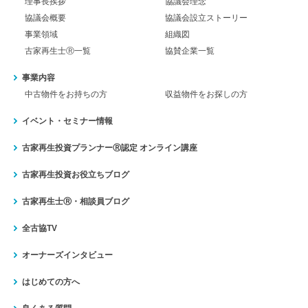
理事長挨拶
協議会理念
協議会概要
協議会設立ストーリー
事業領域
組織図
古家再生士Ⓡ一覧
協賛企業一覧
事業内容
中古物件をお持ちの方
収益物件をお探しの方
イベント・セミナー情報
古家再生投資プランナーⓇ認定
オンライン講座
古家再生投資お役立ちブログ
古家再生士Ⓡ・相談員ブログ
全古協TV
オーナーズインタビュー
はじめての方へ