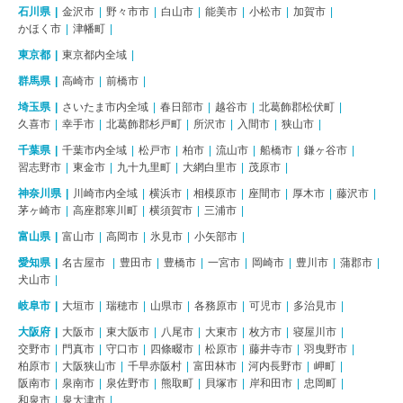
石川県
金沢市
野々市市
白山市
能美市
小松市
加賀市
かほく市
津幡町
東京都
東京都内全域
群馬県
高崎市
前橋市
埼玉県
さいたま市内全域
春日部市
越谷市
北葛飾郡松伏町
久喜市
幸手市
北葛飾郡杉戸町
所沢市
入間市
狭山市
千葉県
千葉市内全域
松戸市
柏市
流山市
船橋市
鎌ヶ谷市
習志野市
東金市
九十九里町
大網白里市
茂原市
神奈川県
川崎市内全域
横浜市
相模原市
座間市
厚木市
藤沢市
茅ヶ崎市
高座郡寒川町
横須賀市
三浦市
富山県
富山市
高岡市
氷見市
小矢部市
愛知県
名古屋市
豊田市
豊橋市
一宮市
岡崎市
豊川市
蒲郡市
犬山市
岐阜市
大垣市
瑞穂市
山県市
各務原市
可児市
多治見市
大阪府
大阪市
東大阪市
八尾市
大東市
枚方市
寝屋川市
交野市
門真市
守口市
四條畷市
松原市
藤井寺市
羽曳野市
柏原市
大阪狭山市
千早赤阪村
富田林市
河内長野市
岬町
阪南市
泉南市
泉佐野市
熊取町
貝塚市
岸和田市
忠岡町
和泉市
泉大津市