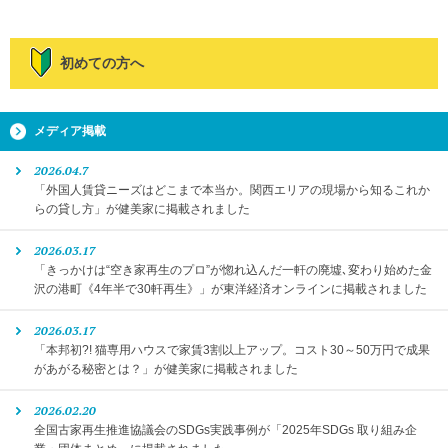
初めての方へ
メディア掲載
2026.04.7
「外国人賃貸ニーズはどこまで本当か。関西エリアの現場から知るこれか
らの貸し方」が健美家に掲載されました
2026.03.17
「きっかけは“空き家再生のプロ”が惚れ込んだ一軒の廃墟､変わり始めた金
沢の港町《4年半で30軒再生》」が東洋経済オンラインに掲載されました
2026.03.17
「本邦初?! 猫専用ハウスで家賃3割以上アップ。コスト30～50万円で成果
があがる秘密とは？」が健美家に掲載されました
2026.02.20
全国古家再生推進協議会のSDGs実践事例が「2025年SDGs 取り組み企