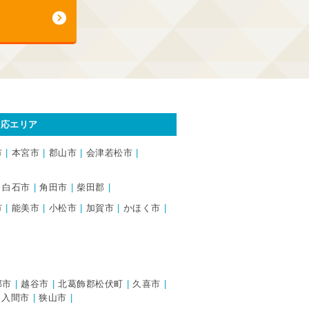
対応エリア
市
本宮市
郡山市
会津若松市
白石市
角田市
柴田郡
市
能美市
小松市
加賀市
かほく市
部市
越谷市
北葛飾郡松伏町
久喜市
入間市
狭山市