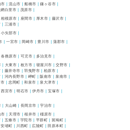
柏市
流山市
船橋市
鎌ヶ谷市
大網白里市
茂原市
相模原市
座間市
厚木市
藤沢市
市
三浦市
小矢部市
市
一宮市
岡崎市
豊川市
蒲郡市
各務原市
可児市
多治見市
市
大東市
枚方市
寝屋川市
交野市
市
藤井寺市
羽曳野市
柏原市
市
河内長野市
岬町
阪南市
泉南市
田市
忠岡町
和泉市
泉大津市
西宮市
明石市
伊丹市
宝塚市
市
大山崎
長岡京市
宇治市
山市
天理市
桜井市
橿原市
市
五條市
宇陀市
平群町
斑鳩町
安堵町
川西町
広陵町
田原本町