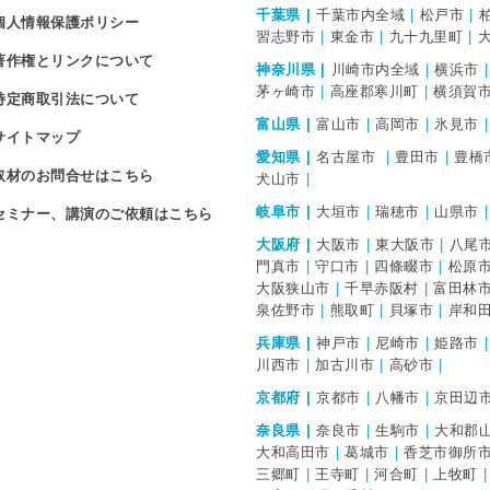
千葉県
千葉市内全域
松戸市
個人情報保護ポリシー
習志野市
東金市
九十九里町
著作権とリンクについて
神奈川県
川崎市内全域
横浜市
茅ヶ崎市
高座郡寒川町
横須賀
特定商取引法について
富山県
富山市
高岡市
氷見市
サイトマップ
愛知県
名古屋市
豊田市
豊橋
取材のお問合せはこちら
犬山市
岐阜市
大垣市
瑞穂市
山県市
セミナー、講演のご依頼はこちら
大阪府
大阪市
東大阪市
八尾
門真市
守口市
四條畷市
松原
大阪狭山市
千早赤阪村
富田林
泉佐野市
熊取町
貝塚市
岸和
兵庫県
神戸市
尼崎市
姫路市
川西市
加古川市
高砂市
京都府
京都市
八幡市
京田辺
奈良県
奈良市
生駒市
大和郡
大和高田市
葛城市
香芝市御所
三郷町
王寺町
河合町
上牧町