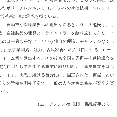
ったポリエチレンやシリコンゴムへの塗装技術「ワレンコー
経営革新計画の承認を得ている。
に、自動車や医療業界への進出を図るという。大熊氏は、こ
造、自社製品の開発とトライ＆エラーを繰り返してきた。そ
ものは一兎も得ない」という独自の理論。チャレンジなくし
には新規事業開拓に注力。古民家再生の入り口になる「ロー
フォーム業へ進出する。その後も全国古家再生推進協議会を
賃貸住宅として再生する事業に取り組む。「新規事業をはじ
ります」。挑戦し続ける自分には、固定された「何屋」とい
くりの学校を開校予定で、一般の人を対象に塗装が安全え楽
いう。
（ムーブプレスvol.019 掲載記事より）