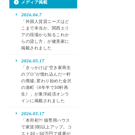
メディア掲載
2026.04.7
「外国人賃貸ニーズはど
こまで本当か。関西エリ
アの現場から知るこれか
らの貸し方」が健美家に
掲載されました
2026.03.17
「きっかけは“空き家再生
のプロ”が惚れ込んだ一軒
の廃墟､変わり始めた金沢
の港町《4年半で30軒再
生》」が東洋経済オンラ
インに掲載されました
2026.03.17
「本邦初?! 猫専用ハウス
で家賃3割以上アップ。コ
スト30～50万円で成果が