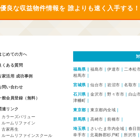
優良な収益物件情報を
誰よりも速く入手する！
はじめての方へ
良くある質問
福島県
福島市
伊達市
二本松
相馬市
古家活用 成功事例
宮城県
仙台市
岩沼市
名取市
お問い合わせ
石川県
金沢市
野々市市
白山
一般会員登録（無料）
津幡町
関連リンク
東京都
東京都内全域
カラーズバリュー
群馬県
高崎市
前橋市
ルームリファイン
埼玉県
さいたま市内全域
春日
古家再生
幸手市
北葛飾郡杉戸町
所沢市
ルームリファインスクール