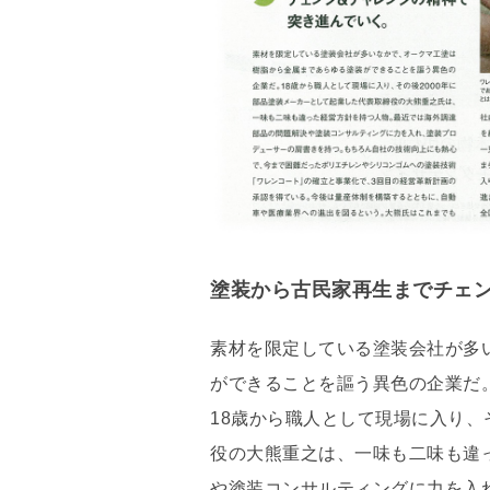
塗装から古民家再生までチェ
素材を限定している塗装会社が多
ができることを謳う異色の企業だ
18歳から職人として現場に入り、
役の大熊重之は、一味も二味も違
や塗装コンサルティングに力を入