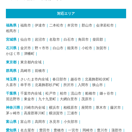
対応エリア
福島県
福島市
伊達市
二本松市
本宮市
郡山市
会津若松市
相馬市
宮城県
仙台市
岩沼市
名取市
白石市
角田市
柴田郡
石川県
金沢市
野々市市
白山市
能美市
小松市
加賀市
かほく市
津幡町
東京都
東京都内全域
群馬県
高崎市
前橋市
埼玉県
さいたま市内全域
春日部市
越谷市
北葛飾郡松伏町
久喜市
幸手市
北葛飾郡杉戸町
所沢市
入間市
狭山市
千葉県
千葉市内全域
松戸市
柏市
流山市
船橋市
鎌ヶ谷市
習志野市
東金市
九十九里町
大網白里市
茂原市
神奈川県
川崎市内全域
横浜市
相模原市
座間市
厚木市
藤沢市
茅ヶ崎市
高座郡寒川町
横須賀市
三浦市
富山県
富山市
高岡市
氷見市
小矢部市
愛知県
名古屋市
豊田市
豊橋市
一宮市
岡崎市
豊川市
蒲郡市