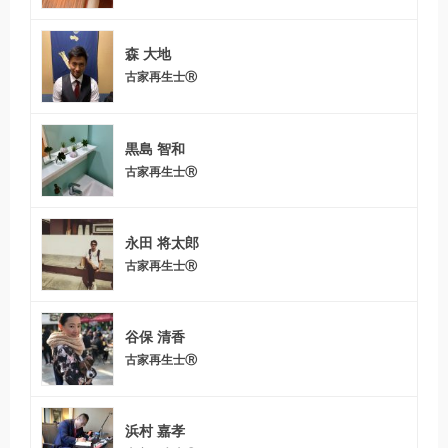
森 大地
古家再生士Ⓡ
黒島 智和
古家再生士Ⓡ
永田 将太郎
古家再生士Ⓡ
谷保 清香
古家再生士Ⓡ
浜村 嘉孝