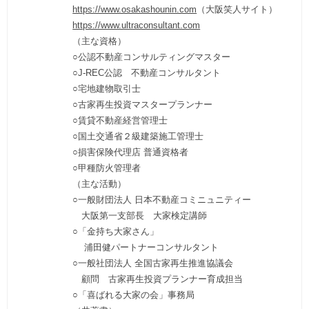
https://www.osakashounin.com
（大阪笑人サイト）
https://www.ultraconsultant.com
（主な資格）
○公認不動産コンサルティングマスター
○J-REC公認 不動産コンサルタント
○宅地建物取引士
○古家再生投資マスタープランナー
○賃貸不動産経営管理士
○国土交通省２級建築施工管理士
○損害保険代理店 普通資格者
○甲種防火管理者
（主な活動）
○一般財団法人 日本不動産コミニュニティー
大阪第一支部長 大家検定講師
○「金持ち大家さん」
浦田健パートナーコンサルタント
○一般社団法人 全国古家再生推進協議会
顧問 古家再生投資プランナー育成担当
○「喜ばれる大家の会」事務局