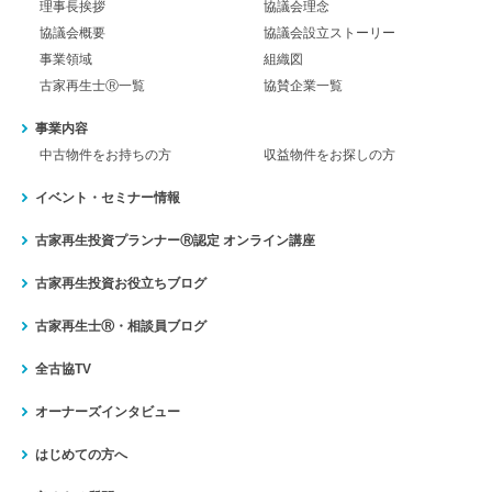
理事長挨拶
協議会理念
協議会概要
協議会設立ストーリー
事業領域
組織図
古家再生士Ⓡ一覧
協賛企業一覧
事業内容
中古物件をお持ちの方
収益物件をお探しの方
イベント・セミナー情報
古家再生投資プランナーⓇ認定
オンライン講座
古家再生投資お役立ちブログ
古家再生士Ⓡ・相談員ブログ
全古協TV
オーナーズインタビュー
はじめての方へ