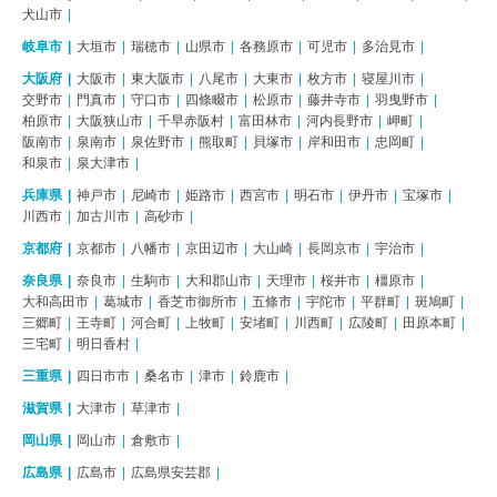
犬山市
岐阜市
大垣市
瑞穂市
山県市
各務原市
可児市
多治見市
大阪府
大阪市
東大阪市
八尾市
大東市
枚方市
寝屋川市
交野市
門真市
守口市
四條畷市
松原市
藤井寺市
羽曳野市
柏原市
大阪狭山市
千早赤阪村
富田林市
河内長野市
岬町
阪南市
泉南市
泉佐野市
熊取町
貝塚市
岸和田市
忠岡町
和泉市
泉大津市
兵庫県
神戸市
尼崎市
姫路市
西宮市
明石市
伊丹市
宝塚市
川西市
加古川市
高砂市
京都府
京都市
八幡市
京田辺市
大山崎
長岡京市
宇治市
奈良県
奈良市
生駒市
大和郡山市
天理市
桜井市
橿原市
大和高田市
葛城市
香芝市御所市
五條市
宇陀市
平群町
斑鳩町
三郷町
王寺町
河合町
上牧町
安堵町
川西町
広陵町
田原本町
三宅町
明日香村
三重県
四日市市
桑名市
津市
鈴鹿市
滋賀県
大津市
草津市
岡山県
岡山市
倉敷市
広島県
広島市
広島県安芸郡