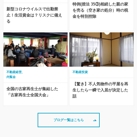
特例(措法 35③)相続した親の家
新型コロナウイルスで出勤禁
を売る（空き家の処分）時の税
止！生活資金は？リスクに備え
金を特別控除
る
不動産経営
不動産投資
内覧会
【驚き】不人気物件の平屋を再
全国の古家再生士が集結した
生したら一瞬で入居が決定した
「古家再生士全国大会」
話
ブログ一覧はこちら