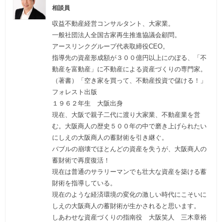
相談員
収益不動産経営コンサルタント、大家業。
一般社団法人全国古家再生推進協議会顧問。
アースリンクグループ代表取締役CEO。
指導先の資産形成額が３００億円以上にのぼる、「不
動産を富動産」に不動産による資産づくりの専門家。
（著書）「空き家を買って、不動産投資で儲ける！」
フォレスト出版
１９６２年生 大阪出身
現在、大阪で親子二代に渡り大家業、不動産業を営
む。大阪商人の歴史５００年の中で磨き上げられたい
にしえの大阪商人の蓄財術を引き継ぐ。
バブルの崩壊でほとんどの資産を失うが、大阪商人の
蓄財術で再度復活！
現在は普通のサラリーマンでも壮大な資産を築ける蓄
財術を指導している。
現在のような経済環境の変化の激しい時代にこそいに
しえの大阪商人の蓄財術が生かされると思います。
しあわせな資産づくりの指南役 大阪笑人 三木章裕