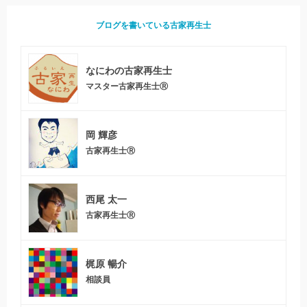
ブログを書いている古家再生士
なにわの古家再生士
マスター古家再生士Ⓡ
岡 輝彦
古家再生士Ⓡ
西尾 太一
古家再生士Ⓡ
梶原 暢介
相談員