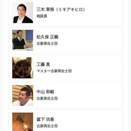
三木 章裕（ミキアキヒロ）
相談員
松久保 正義
古家再生士Ⓡ
工藤 真
マスター古家再生士Ⓡ
中山 和範
古家再生士Ⓡ
森下 功基
古家再生士Ⓡ