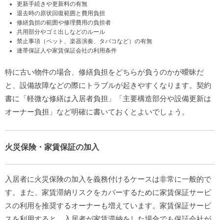
更新手続きや更新料の有無
退去時の原状回復範囲と費用負担
修繕負担の範囲や修理費用の負担者
共用部分やゴミ出しなどのルール
禁止事項（ペット、楽器演奏、タバコなど）の有無
連帯保証人や家賃保証会社の利用条件
特に古い物件の場合、修繕負担をどちらが負うのかが曖昧だ
と、設備故障などの際にトラブルが起きやすくなります。契約
書に「軽微な修繕は入居者負担」「主要構造部分や設備更新は
オーナー負担」など明確に書いておくとよいでしょう。
火災保険・家賃保証の加入
入居者に火災保険の加入を義務付けるケースは非常に一般的で
す。また、家賃滞納リスクをカバーするために家賃保証サービ
スの利用を推奨するオーナーも増えています。家賃保証サービ
スを利用すると、入居者が家賃滞納をした場合でも保証会社が