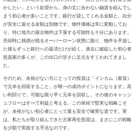
かしたい」という欲望から、身の丈に合わない融資を組んでし
まう初心者が多いことです。銀行が貸してくれる金額と、自分
が安全に返せる金額は別物です。物件価格は常に変動してお
り、特に地方の築古物件は下落する可能性も十分にあります。
売却時に残債が残るオーバーローン状態に陥り、物件を手放し
た後もずっと銀行への返済だけが続く。過去に破綻した初心者
投資家の多くが、この出口の甘さに足元をすくわれてきまし
た。
そのため、余裕がない方にとっての投資は「インカム（家賃）
で元本を回収すること」が唯一の成功ポイントになります。高
い利回りで、可能な限り早く元本を回収し、その後のキャッシ
ュフローはすべて利益と考える。この単純で堅実な戦略こそ
が、余裕がない初心者にとって最も安全で確実な道です。実
は、私たちが取り組んできた古家再生投資は、まさにこの戦略
を少額で実践する手法なのです。