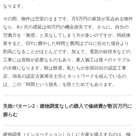
なります。
その間、物件は空室のままです。月5万円の家賃が見込める物件
なら、8ヶ月の遅延は40万円の機会損失です。さらに、自分の
労働力を「無償」と見なしてしまう方が多いのですが、時給換
算すると、DIYに費やした時間と費用はプロに任せた場合より
割高になることがほとんどです。加えて、電気や給排水などの
工事には資格が必要なものもあり、素人施工は後々のトラブル
の火種になります。餅は餅屋。私たちが全国31社の認定工事
店、36名の認定古家再生士Ⓡとネットワークを組んでいるの
は、この「時間という損失」を防ぐためでもあります。
失敗パターン2：建物調査なしの購入で修繕費が数百万円に
膨らむ
建物調査（インスペクション）なしに古家を購入するのは、極