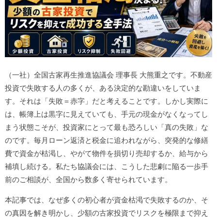
（一社）全国古家再生推進協議会 理事長 大熊重之です。不動産
投資で失敗する人の多くが、ある決定的な勘違いをしていま
す。それは「失敗＝赤字」だと考えることです。しかし実際に
は、帳簿上は黒字に見えていても、手元の現金がなくなってし
まう状態こそが、投資家にとって最も恐ろしい「真の失敗」な
のです。毎月ローン返済と税金に追われながら、突発的な修繕
費で資金が枯渇し、やがて物件を損切り売却するか、給与から
補填し続ける。私たち協議会には、こうした悲劇に陥る一歩手
前のご相談が、全国から数多く寄せられています。
本記事では、なぜ多くの初心者が資金枯渇で失敗するのか、そ
の真因を解き明かし、少額の古家投資でリスクを極限まで抑え