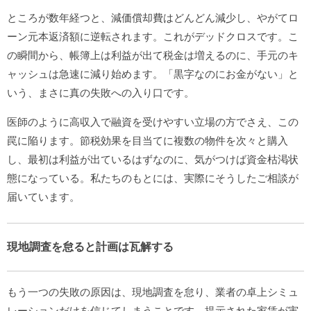
ところが数年経つと、減価償却費はどんどん減少し、やがてロ
ーン元本返済額に逆転されます。これがデッドクロスです。こ
の瞬間から、帳簿上は利益が出て税金は増えるのに、手元のキ
ャッシュは急速に減り始めます。「黒字なのにお金がない」と
いう、まさに真の失敗への入り口です。
医師のように高収入で融資を受けやすい立場の方でさえ、この
罠に陥ります。節税効果を目当てに複数の物件を次々と購入
し、最初は利益が出ているはずなのに、気がつけば資金枯渇状
態になっている。私たちのもとには、実際にそうしたご相談が
届いています。
現地調査を怠ると計画は瓦解する
もう一つの失敗の原因は、現地調査を怠り、業者の卓上シミュ
レーションだけを信じてしまうことです。提示された家賃が実