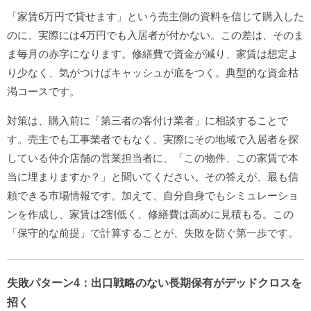
「家賃6万円で貸せます」という売主側の資料を信じて購入した
のに、実際には4万円でも入居者が付かない。この差は、そのま
ま毎月の赤字になります。修繕費で資金が減り、家賃は想定よ
り少なく、気がつけばキャッシュが底をつく。典型的な資金枯
渇コースです。
対策は、購入前に「第三者の客付け業者」に相談することで
す。売主でも工事業者でもなく、実際にその地域で入居者を探
している仲介店舗の営業担当者に、「この物件、この家賃で本
当に埋まりますか？」と聞いてください。その答えが、最も信
頼できる市場情報です。加えて、自分自身でもシミュレーショ
ンを作成し、家賃は2割低く、修繕費は高めに見積もる。この
「保守的な前提」で計算することが、失敗を防ぐ第一歩です。
失敗パターン4：出口戦略のない長期保有がデッドクロスを
招く