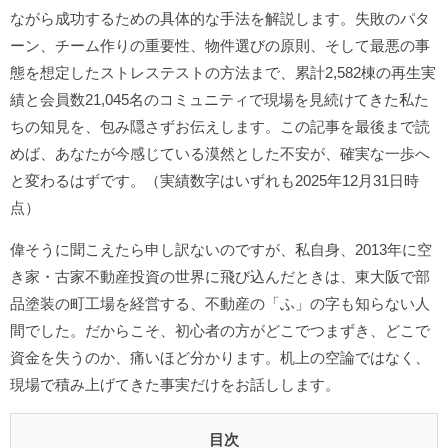
ながら成功するための具体的な手法を解説します。失敗のパタ
ーン、チーム作りの重要性、物件選びの原則、そして最悪の事
態を想定したストレステストの方法まで、累計2,582棟の再生実
績と会員数21,045名のコミュニティで現場を見続けてきた私た
ちの知見を、包み隠さずお伝えします。この記事を最後まで読
めば、あなたが今感じている漠然とした不安が、確実な一歩へ
と変わるはずです。（実績数字はいずれも2025年12月31日時
点）
偉そうに聞こえたら申し訳ないのですが、私自身、2013年に空
き家・古家不動産投資の世界に飛び込んだときは、東大阪で部
品塗装の町工場を経営する、不動産の「ふ」の字も知らない人
間でした。だからこそ、初心者の方がどこでつまずき、どこで
資金を失うのか、痛いほど分かります。机上の空論ではなく、
現場で積み上げてきた事実だけをお話しします。
目次