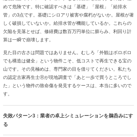
めて危険です。特に確認すべきは「基礎」「屋根」「給排水
管」の3点です。基礎にシロアリ被害や腐朽がないか。屋根が著
しく破損していないか。給排水管が機能しているか。これらの
欠陥を見落とせば、修繕費は数百万円単位に膨らみ、利回り計
算は一瞬で崩壊します。
見た目の古さは問題ではありません。むしろ「外観はボロボロ
でも構造は健全」という物件こそ、低コストで再生できる宝の
山です。その見極めは、専門家の目を借りてください。私たち
の認定古家再生士Ⓡが現地調査で「あと一歩で買うところでし
た」という物件の致命傷を発見するケースは、本当に多いので
す。
失敗パターン3：業者の卓上シミュレーションを鵜呑みにす
る