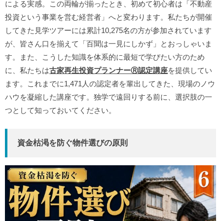
による実感。この両輪が揃ったとき、初めて初心者は「不動産
投資という事業を営む経営者」へと変わります。私たちが開催
してきた見学ツアーには累計10,275名の方が参加されています
が、皆さん口を揃えて「百聞は一見にしかず」とおっしゃいま
す。また、こうした知識を体系的に最短で学びたい方のため
に、私たちは
古家再生投資プランナーⓇ認定講座
を提供してい
ます。これまでに1,471人の認定者を輩出してきた、現場のノウ
ハウを凝縮した講座です。独学で遠回りする前に、選択肢の一
つとして知っておいてください。
資金枯渇を防ぐ物件選びの原則