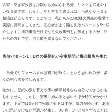
古家・空き家投資は少額から始められる分、リスクを抑えやす
い投資法です。しかし、やり方を間違えれば、当然ながら資金
枯渇は起こります。ここでは、私たちが2,582棟の再生の現場で
実際に見聞きしてきた、初心者がよく陥る失敗パターンを5つ紹
介します。成功事例だけでなく失敗事例もお伝えするのが、私
たちの方針です。同じ轍を踏まないでください。
失敗パターン1：DIYの長期化が空室期間と機会損失を生む
「自分でリフォームすれば費用が浮く」という思い込みが、多
くの初心者を苦しめます。
確かに、壁紙の張り替えや床の簡易補修なら自分でできるかも
しれません。しかし、実際に始めると思いのほか時間がかかり
ます。予定では3ヶ月で完成させるはずが、気力が続かず、ある
いは思いがけない問題が発生し、8ヶ月、1年と引きずることに