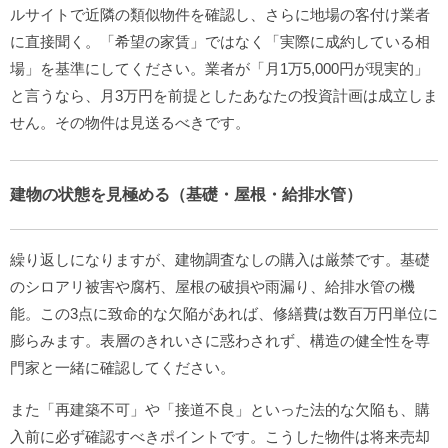
ルサイトで近隣の類似物件を確認し、さらに地場の客付け業者
に直接聞く。「希望の家賃」ではなく「実際に成約している相
場」を基準にしてください。業者が「月1万5,000円が現実的」
と言うなら、月3万円を前提としたあなたの投資計画は成立しま
せん。その物件は見送るべきです。
建物の状態を見極める（基礎・屋根・給排水管）
繰り返しになりますが、建物調査なしの購入は厳禁です。基礎
のシロアリ被害や腐朽、屋根の破損や雨漏り、給排水管の機
能。この3点に致命的な欠陥があれば、修繕費は数百万円単位に
膨らみます。表層のきれいさに惑わされず、構造の健全性を専
門家と一緒に確認してください。
また「再建築不可」や「接道不良」といった法的な欠陥も、購
入前に必ず確認すべきポイントです。こうした物件は将来売却