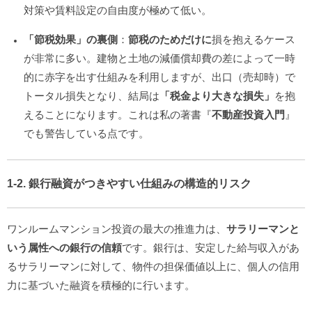
対策や賃料設定の自由度が極めて低い。
「節税効果」の裏側
：
節税のためだけに
損を抱えるケース
が非常に多い。建物と土地の減価償却費の差によって一時
的に赤字を出す仕組みを利用しますが、出口（売却時）で
トータル損失となり、結局は
「税金より大きな損失」
を抱
えることになります。これは私の著書『
不動産投資入門
』
でも警告している点です。
1-2. 銀行融資がつきやすい仕組みの構造的リスク
ワンルームマンション投資の最大の推進力は、
サラリーマンと
いう属性への銀行の信頼
です。銀行は、安定した給与収入があ
るサラリーマンに対して、物件の担保価値以上に、個人の信用
力に基づいた融資を積極的に行います。