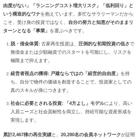
由度がない」「ランニングコスト増大リスク」「低利回り」と
いう構造的なワナ
を抱えています。多忙なサラリーマンだから
こそ、受け身の投資ではなく、
自分の努力と知恵がそのままリ
ターンとなる「事業」
を選ぶべきです。
脱・借金体質:
古家再生投資は、
圧倒的な初期投資の低さ
で
無借金または少額融資でのスタートを可能にし、リスクを
極限まで抑えます。
経営者視点の獲得:
戸建ならではの「経営的自由度」
を持
ち、自分で物件の価値を創造することで、投資家としての
真のスキルが身につきます。
社会に必要とされる投資:
「4方よし」モデル
により、高い
入居ニーズと社会貢献性を両立し、持続可能な資産形成を
実現します。
累計2,467棟の再生実績
と、
20,280名の会員ネットワーク
が証明