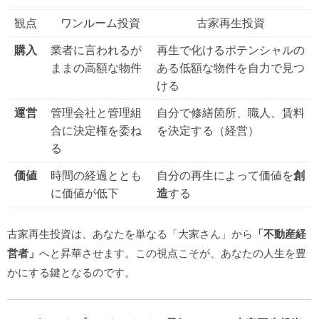
観点
ワンルーム投資
古家再生投資
購入
業者に言われるが
再生で化けるポテンシャルの
ままの高額な物件
ある低額な物件を自力で見つ
ける
運営
管理会社と管理組
自分で修繕箇所、職人、賃料
合に決定権を委ね
を決定する（経営）
る
価値
時間の経過ととも
自分の再生によって価値を
創
に価値が低下
造
する
古家再生投資は、あなたを単なる「大家さん」から
「不動産経
営者」
へと昇華させます。この視点こそが、あなたの人生を豊
かにする鍵となるのです。