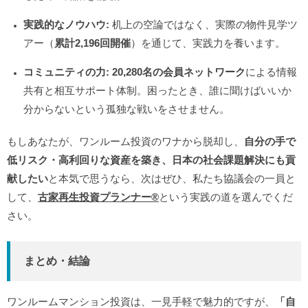
実践的なノウハウ:
机上の空論ではなく、実際の物件見学ツ
アー（
累計2,196回開催
）を通じて、実践力を養います。
コミュニティの力:
20,280名の会員ネットワーク
による情報
共有と相互サポート体制。困ったとき、誰に聞けばいいか
分からないという孤独な戦いをさせません。
もしあなたが、ワンルーム投資のワナから脱却し、
自分の手で
低リスク・高利回りな資産を築き、日本の社会課題解決にも貢
献したい
と本気で思うなら、次はぜひ、私たち協議会の一員と
して、
古家再生投資プランナー®️
という実践の道を選んでくだ
さい。
まとめ・結論
ワンルームマンション投資は、一見手軽で魅力的ですが、
「自