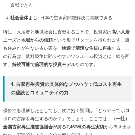
貢献できる
社会全体よし:
日本の空き家問題解決に貢献できる
特に、入居者と地域社会に貢献することで、投資家は
高い入居
ニーズ
と
地域からの信頼
という形でリターンを得られます。誰
も住みたがらない古い家を、
快適で清潔な住居に再生
する。こ
の行為は、賃料競争に陥りやすいワンルーム投資とは一線を画
す、
持続可能で倫理的な投資モデル
なのです。
4. 古家再生投資の具体的なノウハウ：低コスト再生
の秘訣とコミュニティの力
優位性を理解したとしても、次に抱く疑問は「どうやってボロ
ボロの古家を再生するのか？」でしょう。ここでは、
（一社）
全国古家再生推進協議会
が誇る
2,467棟の再生実績
から導き出さ
れた、実践的なノウハウの一部を公開します。