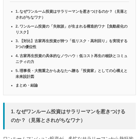
1. なぜワンルーム投資はサラリーマンを惹きつけるのか？（見落と
されがちなワナ）
2. ワンルーム投資の「失敗談」が生まれる構造的ワナ【負動産化の
リスク】
3. 【対比】古家再生投資が持つ「低リスク・高利回り」を実現する
3つの優位性
4. 古家再生投資の具体的なノウハウ：低コスト再生の秘訣とコミュ
ニティの力
5. 理事長・大熊重之からあなたへ贈る「投資家」としての心構えと
未来設計図
まとめ・結論
1. なぜワンルーム投資はサラリーマンを惹きつける
のか？（見落とされがちなワナ）
ワンルームマンション投資が、多忙なサラリーマンから熱狂的