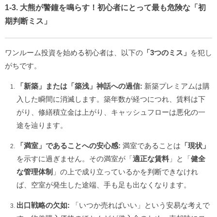
1-3. 大熊が警鐘を鳴らす！初心者にとって最も危険な「初
期判断ミス」
ワンルーム投資を始める初心者は、以下の
「3つのミス」
を犯し
がちです。
「新築」または「築浅」神話への過信:
新築プレミアムは購
入した瞬間に消滅します。築年数が経つにつれ、賃料は下
がり、修繕積立金は上がり、キャッシュフローは悪化の一
途を辿ります。
「満室」であることへの安心感:
満室であることは
「現状」
を示すに過ぎません。その満室が「
適正な賃料
」と「
健全
な管理体制
」の上で成り立っているかを判断できなけれ
ば、空室が発生した途端、手も足も出なくなります。
出口戦略の欠如:
「いつか売ればいい」という安易な考えで