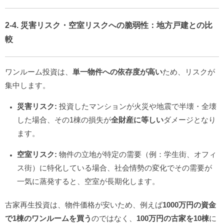
2-4. 災害リスク・空室リスクへの脆弱性：地方戸建との比
較
ワンルーム投資は、
単一物件への依存度が高い
ため、リスクが
集中します。
災害リスク:
投資したマンションが火災や地震で半壊・全壊
した場合、その1棟の損失が
全財産に等しい
ダメージとなり
ます。
空室リスク:
物件の立地が特定の需要（例：学生街、オフィ
ス街）に特化している場合、社会情勢の変化でその需要が
一気に蒸発すると、空室が長期化します。
古家再生投資は、物件価格が安いため、例えば
1000万円の資金
で1棟のワンルームを買う
のではなく、
100万円の古家を10棟
に