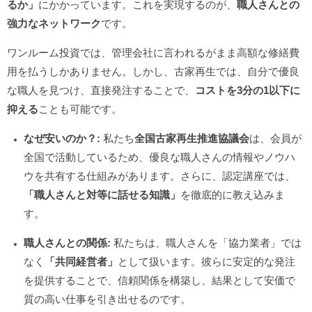
るか」
にかかっています。これを実現するのが、
職人さんとの
強力なネットワーク
です。
ワンルーム投資では、管理会社に言われるがまま高額な修繕費
用を払うしかありません。しかし、古家再生では、自分で優良
な職人を見つけ、直接発注することで、
コストを3分の1以下に
抑える
ことも可能です。
なぜ安いのか？:
私たち
全国古家再生推進協議会
は、会員が
全国で活動しているため、優良な職人さんの情報やノウハ
ウを共有する仕組みがあります。さらに、認定講座では、
「職人さんと対等に話せる知識」
を徹底的に教え込みま
す。
職人さんとの関係:
私たちは、職人さんを「協力業者」では
なく
「共同経営者」
として扱います。彼らに安定的な発注
を提供することで、信頼関係を構築し、結果として安価で
質の高い仕事を引き出せるのです。