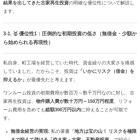
結果を出してきた
古家再生投資
の明確な優位性について解説し
ます。
3-1. 🥇 優位性1：圧倒的な初期投資の低さ（無借金・少額か
ら始められる再現性）
私自身、町工場を経営していた時代、資金繰りの大変さを痛感
していました。だからこそ、投資は
「いかにリスク（借金）を
抑えるか」
が最優先だと考えます。
ワンルーム投資の初期費用が数百万～数千万円なのに対し、古
家再生投資は、
物件購入費が数十万円～150万円程度
、リフォ
ーム費用を含めても
総額300万円以内
に抑えることが可能で
す。
無借金経営の実現:
私の著書『
地方は宝の山！ リスクを極限
まで抑えて儲ける「空き家・古家」不動産投資
』で紹介し