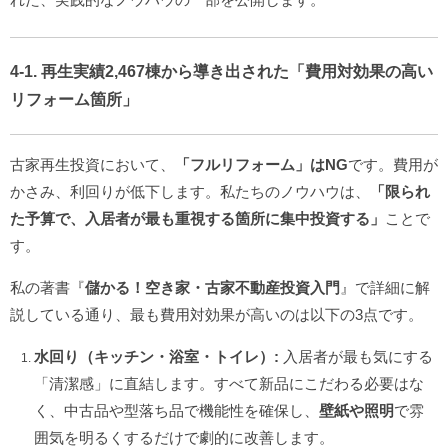
4-1. 再生実績2,467棟から導き出された「費用対効果の高い
リフォーム箇所」
古家再生投資において、
「フルリフォーム」はNG
です。費用が
かさみ、利回りが低下します。私たちのノウハウは、
「限られ
た予算で、入居者が最も重視する箇所に集中投資する」
ことで
す。
私の著書『
儲かる！空き家・古家不動産投資入門
』で詳細に解
説している通り、最も費用対効果が高いのは以下の3点です。
水回り（キッチン・浴室・トイレ）:
入居者が最も気にする
「清潔感」に直結します。すべて新品にこだわる必要はな
く、中古品や型落ち品で機能性を確保し、
壁紙や照明
で雰
囲気を明るくするだけで劇的に改善します。