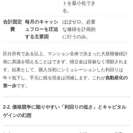
トを最小化でき
る。
合計固定
毎月のキャッシ
ほぼゼロ。必要
費
ュフローを圧迫
な修繕を計画的
する主要因
に行うのみ。
区分所有である以上、マンション全体で決まった大規模修繕計
画に異議を唱えることはできず、積立金は容赦なく増額されま
す。結果として、購入当初にシミュレーションした利回りは
年々低下し、手元に残る現金は消滅します。これが
負動産化の
第一歩
です。
2-2. 価格競争に陥りやすい「利回りの低さ」とキャピタル
ゲインの幻想