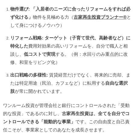
物件選び:
「入居者のニーズに合ったリフォームをすれば必
ず化ける」
物件を見極める力（
古家再生投資プランナー®️
と
して身につけるノウハウ）
リフォーム戦略:
ターゲット（子育て世代、高齢者など）に
特化した
費用対効果の高いリフォームを、自分で職人と相
談し、
低コストで実現
する。（例：水回りのみ重点的に改
修、和室をリビング化）
出口戦略の多様性:
賃貸経営だけでなく、将来的に売却、ま
たは特定用途（民泊、カフェなど）に転用する
自由な選択
肢
が常に開かれています。
ワンルーム投資が管理会社と銀行にコントロールされた「受動
的な投資」であるのに対し、
古家再生投資は、全てを自分でコ
ントロールできる「能動的な事業」
です。この自由度と自己責
任こそが、事業家としてのあなたを成長させます。