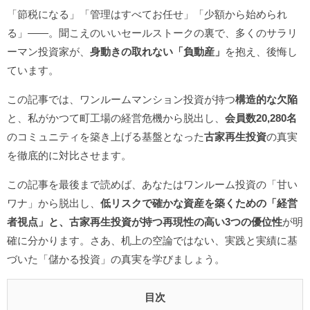
「節税になる」「管理はすべてお任せ」「少額から始められ
る」――。聞こえのいいセールストークの裏で、多くのサラリ
ーマン投資家が、
身動きの取れない「負動産」
を抱え、後悔し
ています。
この記事では、ワンルームマンション投資が持つ
構造的な欠陥
と、私がかつて町工場の経営危機から脱出し、
会員数20,280名
のコミュニティを築き上げる基盤となった
古家再生投資
の真実
を徹底的に対比させます。
この記事を最後まで読めば、あなたはワンルーム投資の「甘い
ワナ」から脱出し、
低リスクで確かな資産を築くための「経営
者視点」と、古家再生投資が持つ再現性の高い3つの優位性
が明
確に分かります。さあ、机上の空論ではない、実践と実績に基
づいた「儲かる投資」の真実を学びましょう。
目次