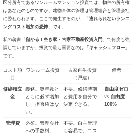
区分所有であるワンルームマンション投資では、物件の所有権
はあなたのものですが、建物全体の管理は管理組合と管理会社
に委ねられます。ここで発生するのが、「
逃れられないランニ
ングコスト増加の恐怖
」です。
私の著書『
儲かる！空き家・古家不動産投資入門
』で何度も強
調していますが、投資で最も重要なのは
「キャッシュフロー」
です。
コスト項
ワンルーム投資
古家再生投資
備考
目
（戸建）
修繕積立
義務。築年数と
不要。修繕時期
自由度ゼロ
金
ともに必ず増加
と費用を自分で
vs
自由度
し、拒否権はな
決定できる。
100%
い。
管理費
必須。管理会社
不要。自主管理
への手数料。
も容易で、コス