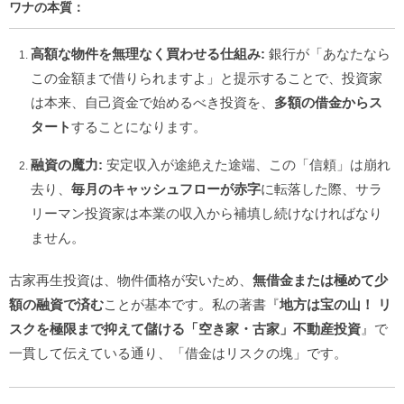
ワナの本質：
高額な物件を無理なく買わせる仕組み:
銀行が「あなたなら
この金額まで借りられますよ」と提示することで、投資家
は本来、自己資金で始めるべき投資を、
多額の借金からス
タート
することになります。
融資の魔力:
安定収入が途絶えた途端、この「信頼」は崩れ
去り、
毎月のキャッシュフローが赤字
に転落した際、サラ
リーマン投資家は本業の収入から補填し続けなければなり
ません。
古家再生投資は、物件価格が安いため、
無借金または極めて少
額の融資で済む
ことが基本です。私の著書『
地方は宝の山！ リ
スクを極限まで抑えて儲ける「空き家・古家」不動産投資
』で
一貫して伝えている通り、「借金はリスクの塊」です。