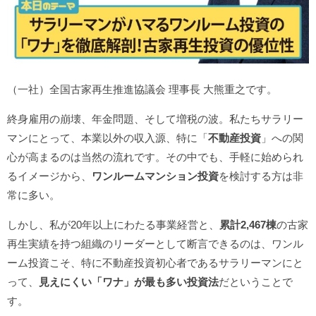
（一社）全国古家再生推進協議会 理事長 大熊重之です。
終身雇用の崩壊、年金問題、そして増税の波。私たちサラリー
マンにとって、本業以外の収入源、特に「
不動産投資
」への関
心が高まるのは当然の流れです。その中でも、手軽に始められ
るイメージから、
ワンルームマンション投資
を検討する方は非
常に多い。
しかし、私が20年以上にわたる事業経営と、
累計2,467棟
の古家
再生実績を持つ組織のリーダーとして断言できるのは、ワンル
ーム投資こそ、特に不動産投資初心者であるサラリーマンにと
って、
見えにくい「ワナ」が最も多い投資法
だということで
す。