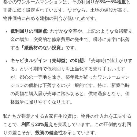
都心のワンルームマンションは、その利回りが
3%〜5%程度
と
非常に低く設定されています。なぜなら、土地の値段が高く、
物件価格に占める建物の割合が低いためです。
低利回りの問題点:
わずかな空室や、上記のような修繕積立
金の増加、突発的な修繕費用の発生で、瞬時に赤字に転落
する
「緩衝材のない投資」
です。
キャピタルゲイン（売却益）の幻想:
「売却時に値上がりす
る」という期待で低利回りを正当化する売り手もいます
が、都心の一等地を除き、築年数が経ったワンルームマン
ションの価格は下落するのが一般的です。特に、新築当時
の高額な購入層が売却に踏み切ると、供給過多となり、価
格競争に陥りやすくなります。
私たちが得意とする古家再生投資は、物件の仕入れを工夫する
ことで、
利回り20%超え
を実現しています。この圧倒的な利回
りの差こそが、
投資の健全性
を示しています。