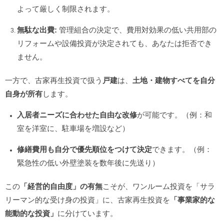
よって厳しく制限されます。
無駄な出費:
管理組合の決定で、費用対効果の低い共用部の
リフォームや設備投資が決定されても、あなたは拒否でき
ません。
一方で、古家再生投資で扱う
戸建
は、
土地・建物すべてを自分
自身が所有
します。
入居者ニーズに合わせた自由な改修
が可能です。（例：和
室を洋室に、駐車場を増設など）
修繕費用も自分で優先順位をつけて決定
できます。（例：
緊急性の低い外壁塗装を数年後に先送り）
この
「経営的自由度」の有無
こそが、ワンルーム投資を「サラ
リーマン的な受け身の投資」に、古家再生投資を
「事業家的な
能動的な投資」
に分けています。