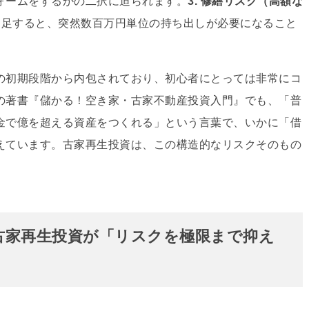
ォームをするかの二択に迫られます。
3. 修繕リスク（高額な
不足すると、
突然数百万円単位の持ち出しが必要になること
の初期段階から内包されており、
初心者にとっては非常にコ
の著書『儲かる！空き家・古家不動産投資入門』でも、
「普
金で億を超える資産をつくれる」という言葉で、
いかに「借
えています。
古家再生投資は、
この構造的なリスクそのもの
 古家再生投資が「リスクを極限まで抑え