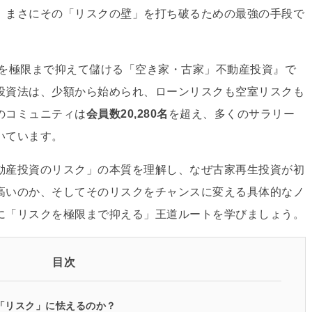
、
まさにその「リスクの壁」を打ち破るための最強の手段で
クを極限まで抑えて儲ける「空き家・古家」不動産投資』で
投資法は、
少額から始められ、
ローンリスクも空室リスクも
のコミュニティは
会員数20,280名
を超え、
多くのサラリー
いています。
動産投資のリスク」の本質を理解し、
なぜ古家再生投資が初
高いのか、
そしてそのリスクをチャンスに変える具体的なノ
に「リスクを極限まで抑える」王道ルートを学びましょう。
目次
の「リスク」に怯えるのか？