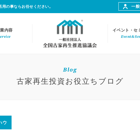
一般
活用の事ならお任せください。
業内容
イベント・セ
ervice
Event&Se
Blog
古家再生投資お役立ちブログ
ハウ