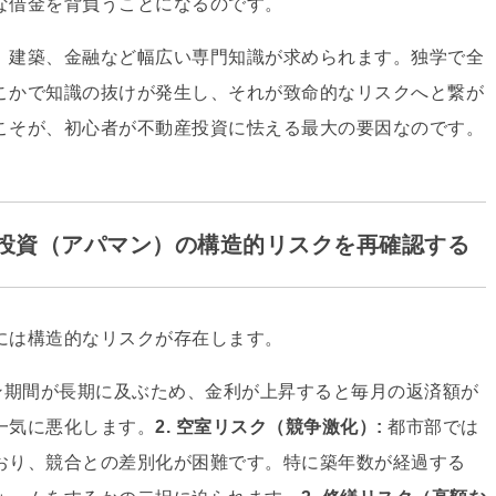
な借金を背負うことになるのです。
、
建築、
金融など幅広い専門知識が求められます。
独学で全
こかで知識の抜けが発生し、
それが致命的なリスクへと繋が
こそが、
初心者が不動産投資に怯える最大の要因なのです。
ョン投資（アパマン）の構造的リスクを再確認する
には構造的なリスクが存在します。
期間が長期に及ぶため、
金利が上昇すると毎月の返済額が
一気に悪化します。
2. 空室リスク（競争激化）:
都市部では
おり、
競合との差別化が困難です。
特に築年数が経過する