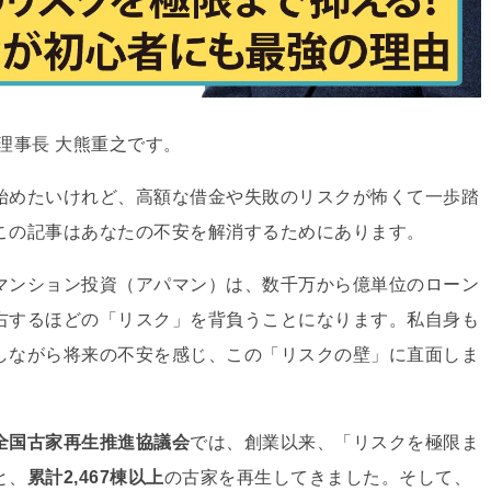
理事長 大熊重之です。
始めたいけれど、
高額な借金や失敗のリスクが怖くて一歩踏
この記事はあなたの不安を解消するためにあります。
マンション投資（アパマン）は、
数千万から億単位のローン
右するほどの「リスク」を背負うことになります。
私自身も
しながら将来の不安を感じ、
この「リスクの壁」に直面しま
全国古家再生推進協議会
では、
創業以来、
「リスクを極限ま
と、
累計2,467棟以上
の古家を再生してきました。
そして、