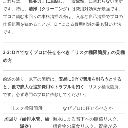
これらは、
「集客力」
に直結し、
「安全性」
に関わらない箇所
です。特に、
清掃（クリーニング）
は費用対効果が最強です。
プロに頼む水回りの本格清掃以外は、入念な自己清掃でプロの
作業範囲を狭めることが、DIYによる費用削減の最も賢い方法
です。
3-3: DIYでなくプロに任せるべき「リスク極限箇所」の見極
め方
前述の通り、以下の箇所は、
安易にDIYで費用を削ろうとする
と、後で膨大な追加費用やトラブルを招く
「リスク極限箇所」
です。必ず専門のプロに依頼してください。
リスク極限箇所
なぜプロに任せるべきか
水回り（給排水管、給
漏水による階下への賠償リスク、
湯器）
構造物の腐食リスク。資格が必