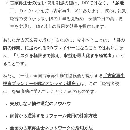
古家再生士の活用
: 費用削減の鍵は、DIYではなく、
「多能
工」
のノウハウを持つ古家再生士®️にあります。彼らは賃貸
経営の視点から最小限の工事を見極め、安価で質の高い再
生を実現し、DIY以上の費用対効果を提供します。
あなたが古家投資で成功するために、今すべきことは、
「目の
前の作業」に追われるDIYプレイヤー
になることではありませ
ん。
「リスクを極限まで抑え、収益を最大化する経営者」
にな
ることです。
私たち（一社）全国古家再生推進協議会が提供する
「古家再生
投資プランナー®️認定オンライン講座」
は、この「経営者視
点」を徹底的に学んでいただくためのものです。
失敗しない物件選定のノウハウ
家賃から逆算するリフォーム費用の計算方法
全国の古家再生士ネットワークの活用方法