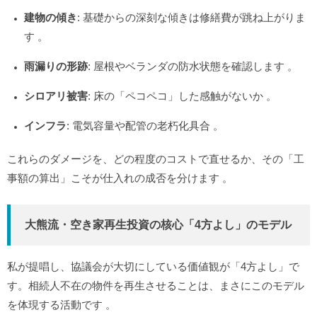
建物の傾き
: 基礎からの深刻な傾きは修繕費が跳ね上がりま
す
。
雨漏りの形跡
: 屋根やベランダの防水状態を確認します
。
シロアリ被害
: 床の「ペコペコ」した感触がないか
。
インフラ
: 電気容量や配管の老朽化具合
。
これらのダメージを、どの程度のコストで直せるか、その「工
事額の算出」こそが仕入れの成否を分けます
。
大熊流・空き家再生投資の核心「4方よし」のモデル
私が提唱し、協議会が大切にしている価値観が「4方よし」で
す。相続人不在の物件を再生させることは、まさにこのモデル
を体現する活動です
。