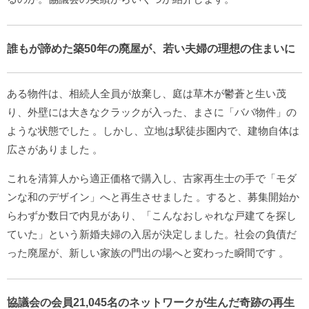
誰もが諦めた築50年の廃屋が、若い夫婦の理想の住まいに
ある物件は、相続人全員が放棄し、庭は草木が鬱蒼と生い茂
り、外壁には大きなクラックが入った、まさに「ババ物件」の
ような状態でした
。しかし、立地は駅徒歩圏内で、建物自体は
広さがありました
。
これを清算人から適正価格で購入し、古家再生士の手で「モダ
ンな和のデザイン」へと再生させました
。すると、募集開始か
らわずか数日で内見があり、「こんなおしゃれな戸建てを探し
ていた」という新婚夫婦の入居が決定しました。社会の負債だ
った廃屋が、新しい家族の門出の場へと変わった瞬間です
。
協議会の会員21,045名のネットワークが生んだ奇跡の再生