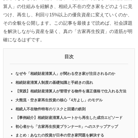
算人」の仕組みを紐解き、相続人不在の空き家をどのように見
つけ、再生し、利回り15%以上の優良資産に変えていくのか、
その全貌を公開します。この記事を最後まで読めば、社会課題
を解決しながら資産を築く、真の「古家再生投資」の道筋が明
確になるはずです。
目次
なぜ今「相続財産清算人」が関わる空き家が注目されるのか
相続財産清算人制度の基礎知識と手続きの流れ
【実践】相続財産清算人が管理する物件を適正価格で仕入れる方法
大熊流・空き家再生投資の核心「4方よし」のモデル
相続人不在物件特有のリスクと回避の鉄則
【事例紹介】相続財産清算人ルートから再生した成功エピソード
初心者から「古家再生投資プランナー®︎」へのステップアップ
まとめ：あなたの投資が日本の空き家問題を解決する