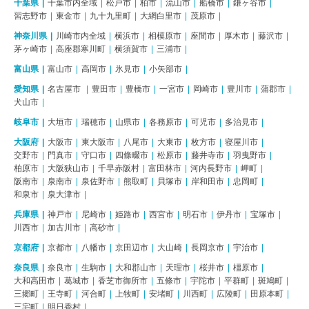
千葉県
千葉市内全域
松戸市
柏市
流山市
船橋市
鎌ヶ谷市
習志野市
東金市
九十九里町
大網白里市
茂原市
神奈川県
川崎市内全域
横浜市
相模原市
座間市
厚木市
藤沢市
茅ヶ崎市
高座郡寒川町
横須賀市
三浦市
富山県
富山市
高岡市
氷見市
小矢部市
愛知県
名古屋市
豊田市
豊橋市
一宮市
岡崎市
豊川市
蒲郡市
犬山市
岐阜市
大垣市
瑞穂市
山県市
各務原市
可児市
多治見市
大阪府
大阪市
東大阪市
八尾市
大東市
枚方市
寝屋川市
交野市
門真市
守口市
四條畷市
松原市
藤井寺市
羽曳野市
柏原市
大阪狭山市
千早赤阪村
富田林市
河内長野市
岬町
阪南市
泉南市
泉佐野市
熊取町
貝塚市
岸和田市
忠岡町
和泉市
泉大津市
兵庫県
神戸市
尼崎市
姫路市
西宮市
明石市
伊丹市
宝塚市
川西市
加古川市
高砂市
京都府
京都市
八幡市
京田辺市
大山崎
長岡京市
宇治市
奈良県
奈良市
生駒市
大和郡山市
天理市
桜井市
橿原市
大和高田市
葛城市
香芝市御所市
五條市
宇陀市
平群町
斑鳩町
三郷町
王寺町
河合町
上牧町
安堵町
川西町
広陵町
田原本町
三宅町
明日香村