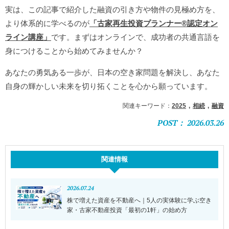
実は、この記事で紹介した融資の引き方や物件の見極め方を、
より体系的に学べるのが
「古家再生投資プランナー®︎認定オン
ライン講座」
です。まずはオンラインで、成功者の共通言語を
身につけることから始めてみませんか？
あなたの勇気ある一歩が、日本の空き家問題を解決し、あなた
自身の輝かしい未来を切り拓くことを心から願っています。
関連キーワード：
2025
相続
融資
POST： 2026.03.26
関連情報
2026.07.24
株で増えた資産を不動産へ｜5人の実体験に学ぶ空き
家・古家不動産投資「最初の1軒」の始め方