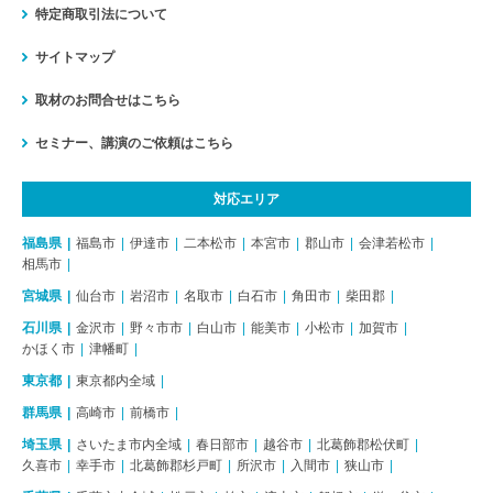
特定商取引法について
サイトマップ
取材のお問合せはこちら
セミナー、講演のご依頼はこちら
対応エリア
福島県
福島市
伊達市
二本松市
本宮市
郡山市
会津若松市
相馬市
宮城県
仙台市
岩沼市
名取市
白石市
角田市
柴田郡
石川県
金沢市
野々市市
白山市
能美市
小松市
加賀市
かほく市
津幡町
東京都
東京都内全域
群馬県
高崎市
前橋市
埼玉県
さいたま市内全域
春日部市
越谷市
北葛飾郡松伏町
久喜市
幸手市
北葛飾郡杉戸町
所沢市
入間市
狭山市