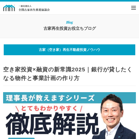
Blog
古家再生投資お役立ちブログ
古家（空き家）再生不動産投資ノウハウ
空き家投資×融資の新常識2025｜銀行が貸したく
なる物件と事業計画の作り方