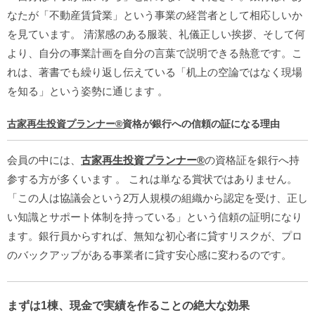
なたが「不動産賃貸業」という事業の経営者として相応しいか
を見ています。
清潔感のある服装、礼儀正しい挨拶、そして何
より、自分の事業計画を自分の言葉で説明できる熱意です。こ
れは、著書でも繰り返し伝えている「机上の空論ではなく現場
を知る」という姿勢に通じます
。
古家再生投資プランナー®︎
資格が銀行への信頼の証になる理由
会員の中には、
古家再生投資プランナー®︎
の資格証を銀行へ持
参する方が多くいます
。 これは単なる賞状ではありません。
「この人は協議会という2万人規模の組織から認定を受け、正し
い知識とサポート体制を持っている」という信頼の証明になり
ます。銀行員からすれば、無知な初心者に貸すリスクが、プロ
のバックアップがある事業者に貸す安心感に変わるのです。
まずは1棟、現金で実績を作ることの絶大な効果