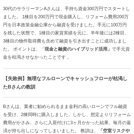
30代のサラリーマンAさんは、手持ち資金300万円でスタートし
ました。 1棟目を200万円で現金購入し、リフォーム費用200万
円を日本政策金融公庫から融資を受けました。手元に100万円
を残した状態で、1棟目の家賃実績を元に、半年後には2棟目、
3棟目の物件取得費も含めて融資を引き出すことに成功しまし
た。
ポイントは、「
現金と融資のハイブリッド活用」
で手元資
金を枯渇させなかったことです
。
【失敗例】無理なフルローンでキャッシュフローが枯渇し
たBさんの教訓
Bさんは、業者に勧められるまま金利の高いローンでフル融資
を受け、2棟同時に購入しました。しかし、想定よりリフォーム
費用がかさみ、さらに入居付けに3ヶ月かかった結果、毎月の返
済が持ち出しになってしまいました。
教訓は、
「空室リスクや