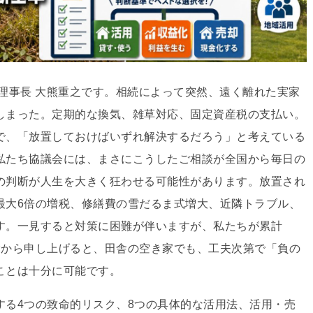
理事長 大熊重之です。相続によって突然、遠く離れた実家
しまった。定期的な換気、雑草対応、固定資産税の支払い。
で、「放置しておけばいずれ解決するだろう」と考えている
私たち協議会には、まさにこうしたご相談が全国から毎日の
の判断が人生を大きく狂わせる可能性があります。放置され
最大6倍の増税、修繕費の雪だるま式増大、近隣トラブル、
す。一見すると対策に困難が伴いますが、私たちが累計
経験から申し上げると、田舎の空き家でも、工夫次第で「負の
ことは十分に可能です。
する4つの致命的リスク、8つの具体的な活用法、活用・売