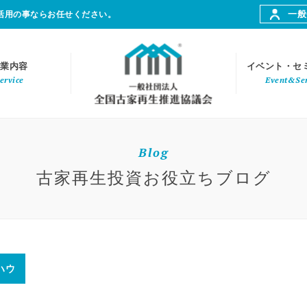
一般
活用の事ならお任せください。
業内容
イベント・セ
ervice
Event&Se
Blog
古家再生投資お役立ちブログ
ハウ