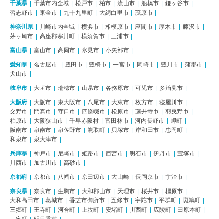
千葉県
千葉市内全域
松戸市
柏市
流山市
船橋市
鎌ヶ谷市
習志野市
東金市
九十九里町
大網白里市
茂原市
神奈川県
川崎市内全域
横浜市
相模原市
座間市
厚木市
藤沢市
茅ヶ崎市
高座郡寒川町
横須賀市
三浦市
富山県
富山市
高岡市
氷見市
小矢部市
愛知県
名古屋市
豊田市
豊橋市
一宮市
岡崎市
豊川市
蒲郡市
犬山市
岐阜市
大垣市
瑞穂市
山県市
各務原市
可児市
多治見市
大阪府
大阪市
東大阪市
八尾市
大東市
枚方市
寝屋川市
交野市
門真市
守口市
四條畷市
松原市
藤井寺市
羽曳野市
柏原市
大阪狭山市
千早赤阪村
富田林市
河内長野市
岬町
阪南市
泉南市
泉佐野市
熊取町
貝塚市
岸和田市
忠岡町
和泉市
泉大津市
兵庫県
神戸市
尼崎市
姫路市
西宮市
明石市
伊丹市
宝塚市
川西市
加古川市
高砂市
京都府
京都市
八幡市
京田辺市
大山崎
長岡京市
宇治市
奈良県
奈良市
生駒市
大和郡山市
天理市
桜井市
橿原市
大和高田市
葛城市
香芝市御所市
五條市
宇陀市
平群町
斑鳩町
三郷町
王寺町
河合町
上牧町
安堵町
川西町
広陵町
田原本町
三宅町
明日香村