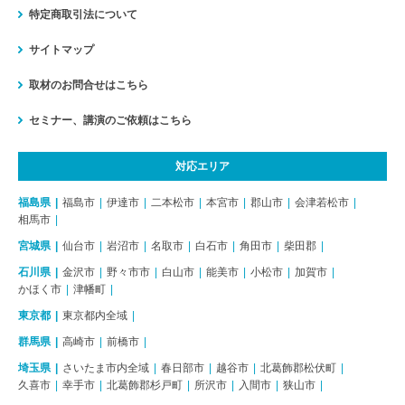
特定商取引法について
サイトマップ
取材のお問合せはこちら
セミナー、講演のご依頼はこちら
対応エリア
福島県
福島市
伊達市
二本松市
本宮市
郡山市
会津若松市
相馬市
宮城県
仙台市
岩沼市
名取市
白石市
角田市
柴田郡
石川県
金沢市
野々市市
白山市
能美市
小松市
加賀市
かほく市
津幡町
東京都
東京都内全域
群馬県
高崎市
前橋市
埼玉県
さいたま市内全域
春日部市
越谷市
北葛飾郡松伏町
久喜市
幸手市
北葛飾郡杉戸町
所沢市
入間市
狭山市