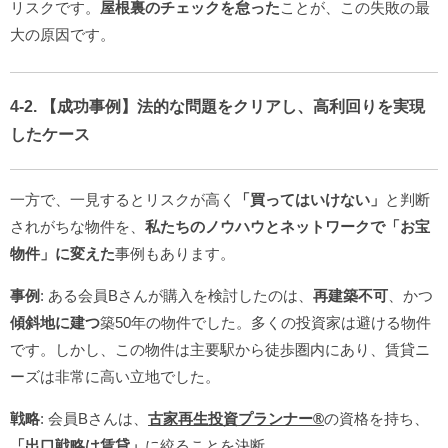
リスクです。
屋根裏のチェックを怠った
ことが、この失敗の最
大の原因です。
4-2. 【成功事例】法的な問題をクリアし、高利回りを実現
したケース
一方で、一見するとリスクが高く
「買ってはいけない」
と判断
されがちな物件を、
私たちのノウハウとネットワークで
「お宝
物件」に変えた
事例もあります。
事例
: ある会員Bさんが購入を検討したのは、
再建築不可
、かつ
傾斜地に建つ
築50年の物件でした。多くの投資家は避ける物件
です。しかし、この物件は主要駅から徒歩圏内にあり、賃貸ニ
ーズは非常に高い立地でした。
戦略
: 会員Bさんは、
古家再生投資プランナー®️
の資格を持ち、
「出口戦略は賃貸」
に絞ることを決断。