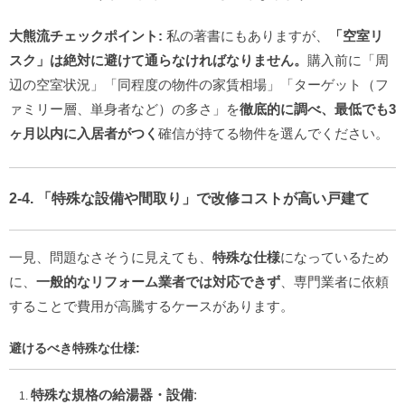
大熊流チェックポイント:
私の著書にもありますが、
「空室リ
スク」
は絶対に避けて通らなければなりません。
購入前に「周
辺の空室状況」「同程度の物件の家賃相場」「ターゲット（フ
ァミリー層、単身者など）の多さ」を
徹底的に調べ、
最低でも3
ヶ月以内に入居者がつく
確信が持てる物件を選んでください。
2-4. 「特殊な設備や間取り」で改修コストが高い戸建て
一見、問題なさそうに見えても、
特殊な仕様
になっているため
に、
一般的なリフォーム業者では対応できず
、専門業者に依頼
することで費用が高騰するケースがあります。
避けるべき特殊な仕様:
特殊な規格の給湯器・設備
: