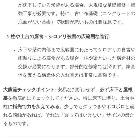
が沈下している形跡がある場合、大規模な基礎補修・補
強工事が必要です。特に、古い布基礎（コンクリートの
底面がない基礎）で状態が悪いものは要注意です。
柱や土台の腐食・シロアリ被害の広範囲な進行
:
床下や壁の内部まで広範囲にわたってシロアリの食害や
雨漏りによる腐食がある場合、柱や梁といった構造材の
交換が必要になります。部分的な修繕では済まず、家全
体を支える構造体の入れ替えは非常に高額です。
大熊流チェックポイント:
安易な判断はせず、必ず
床下と屋根
裏
を徹底的にチェックしてください。特に床下に潜り、土台や
柱に
指先で力を加えてみる
。少しでもグラつきやボロボロと崩
れる感触があれば、それは「買ってはいけない」サインの最た
るものです。