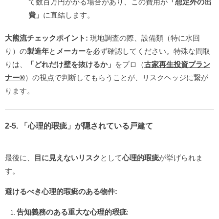
て数百万円かかる場合があり、この費用が
「想定外の出
費」
に直結します。
大熊流チェックポイント:
現地調査の際、設備類（特に水回
り）の
製造年
と
メーカー
を必ず確認してください。特殊な間取
りは、
「どれだけ壁を抜けるか」
をプロ（
古家再生投資プラン
ナー®️
）の視点で判断してもらうことが、リスクヘッジに繋が
ります。
2-5. 「心理的瑕疵」が隠されている戸建て
最後に、
目に見えないリスク
として
心理的瑕疵
が挙げられま
す。
避けるべき心理的瑕疵のある物件:
告知義務のある重大な心理的瑕疵
: