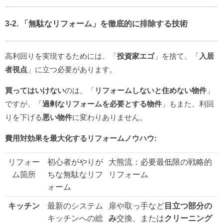
3-2. 「無駄なリフォーム」を徹底的に排除する技術
高利回りを実現するためには、「
投資家エゴ
」を捨て、「
入居
者視点
」に立つ必要があります。
買ってはいけない
のは、「
リフォームしないと住めない物件
」
ですが、「
過剰なリフォームを必要とする物件
」もまた、利回
りを下げる
悪い物件
に変わりありません。
費用対効果を最大化するリフォームノウハウ:
リフォー
初心者がやりが
大熊流：必要最低限の戦略的
ム箇所
ちな無駄なリフ
リフォーム
ォーム
キッチン
最新のシステム
扉や取っ手など
目立つ部分の
キッチンへの総
み
交換、または
クリーニング