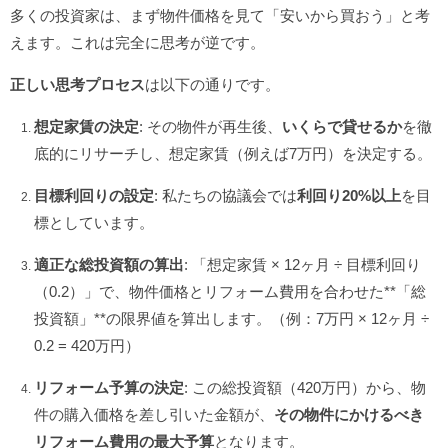
多くの投資家は、まず物件価格を見て「安いから買おう」と考
えます。これは完全に思考が逆です。
正しい思考プロセス
は以下の通りです。
想定家賃の決定
: その物件が再生後、
いくらで貸せるか
を徹
底的にリサーチし、想定家賃（例えば7万円）を決定する。
目標利回りの設定
: 私たちの協議会では
利回り20%以上
を目
標としています。
適正な総投資額の算出
: 「想定家賃 × 12ヶ月 ÷ 目標利回り
（0.2）」で、物件価格とリフォーム費用を合わせた**「総
投資額」**の限界値を算出します。（例：7万円 × 12ヶ月 ÷
0.2 = 420万円）
リフォーム予算の決定
: この総投資額（420万円）から、物
件の購入価格を差し引いた金額が、
その物件にかけるべき
リフォーム費用の最大予算
となります。