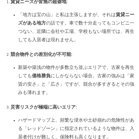
賃貸ニーズが皆無の超僻地
:
「地方は宝の山」と私は主張しますが、それは
賃貸ニー
ズがある地方
の話です。車で数十分走ってもコンビニ一
つない、近隣に会社や工場、学校もない場所では、再生
しても入居者は現れません。
競合物件との差別化が不可能
:
新築や築浅の物件が多数立ち並ぶエリアで、古家を再生
しても
価格勝負
にしかならない場合。古家の強みは「家
賃の安さ」と「広さ」ですが、競合が多すぎるとその強
みも薄れます。
災害リスクが極端に高いエリア
:
ハザードマップ上、頻繁な浸水や土砂崩れの危険性があ
る「レッドゾーン」に指定されているような物件は、入
居者付けが難しく、保険料も高くなります。