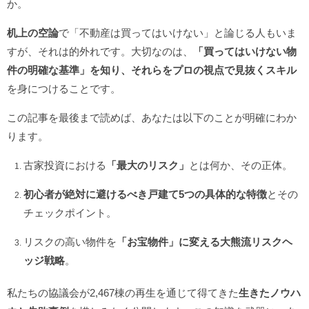
か。
机上の空論
で「不動産は買ってはいけない」と論じる人もいま
すが、それは的外れです。大切なのは、
「買ってはいけない物
件の明確な基準」を知り、それらをプロの視点で見抜くスキル
を身につけることです。
この記事を最後まで読めば、あなたは以下のことが明確にわか
ります。
古家投資における
「最大のリスク」
とは何か、その正体。
初心者が絶対に避けるべき戸建て5つの具体的な特徴
とその
チェックポイント。
リスクの高い物件を
「お宝物件」
に変える
大熊流リスクヘ
ッジ戦略
。
私たちの協議会が2,467棟の再生を通じて得てきた
生きたノウハ