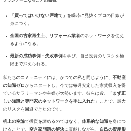
プランナーになることの価値
:
「買ってはいけない戸建て」
を瞬時に見抜くプロの目線が
身につく。
全国の古家再生士、リフォーム業者
のネットワークを使え
るようになる。
最新の成功事例・失敗事例
を学び、自己投資のリスクを極
限まで抑えられる。
私たちのコミュニティには、かつての私と同じように、
不動産
の知識ゼロ
からスタートし、今では毎月安定した家賃収入を得
ているサラリーマンや主婦が大勢います。彼らは皆、
「まず正
しい知識と専門家のネットワークを手に入れた」
ことで、最大
のリスクを回避できたのです。
机上の空論
で投資を諦めるのではなく、
体系的な知識
を身につ
けることで、
空き家問題の解決
に貢献しながら、
自己の資産形