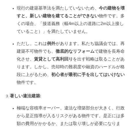
現行の建築基準法を満たしていないため、
今の建物を壊
すと、新しい建物を建てることができない
物件です。多
くの場合、「接道義務（幅4m以上の道路に2m以上接し
ていること）」を満たしていません。
ただし、これは
例外
があります。私たち協議会では、再
建築不可物件でも、
徹底的なリフォーム
で建物を長寿命
化させ、
賃貸として高利回り
を出す戦略は取ることがあ
ります。しかし、売却時の難易度や融資のハードルが格
段に上がるため、
初心者が最初に手を出してはいけない
物件です。
著しい違法建築
:
極端な容積率オーバー、違法な増築部分が大きく、行政
から是正指導が入るリスクがある物件です。是正には多
額の費用がかかるか、または取り壊しが必要になりま