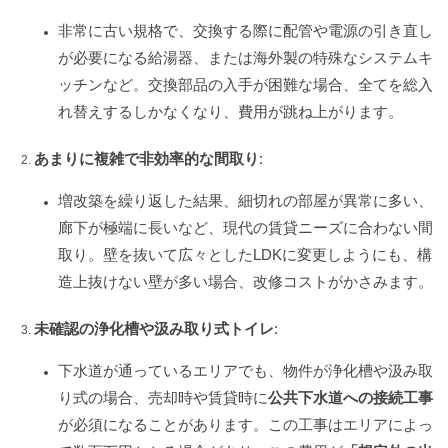
非常に古い規格で、交換する際に配管や電源の引き直し
が必要になる給湯器、または海外製の特殊なシステムキ
ッチンなど。交換部品の入手が困難な場合、全てを総入
れ替えするしかなくなり、費用が跳ね上がります。
あまりに複雑で非効率的な間取り
:
増改築を繰り返した結果、細切れの部屋が異常に多い、
廊下が極端に長いなど、現代の賃貸ニーズに合わない間
取り。壁を抜いて広々としたLDKに変更しようにも、構
造上抜けない壁が多い場合、改修コストがかさみます。
未確認の浄化槽や汲み取り式トイレ
:
下水道が通っているエリアでも、物件が浄化槽や汲み取
り式の場合、売却時や賃貸時に
公共下水道への接続工事
が必須になることがあります。この工事はエリアによっ