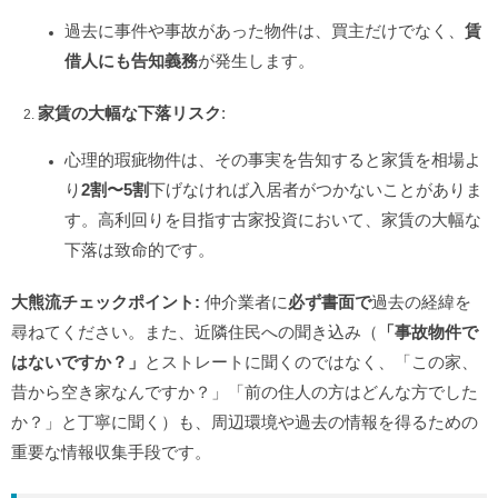
過去に事件や事故があった物件は、買主だけでなく、
賃
借人にも告知義務
が発生します。
家賃の大幅な下落リスク
:
心理的瑕疵物件は、その事実を告知すると家賃を相場よ
り
2割〜5割
下げなければ入居者がつかないことがありま
す。高利回りを目指す古家投資において、家賃の大幅な
下落は致命的です。
大熊流チェックポイント:
仲介業者に
必ず書面で
過去の経緯を
尋ねてください。また、近隣住民への聞き込み（
「事故物件で
はないですか？」
とストレートに聞くのではなく、「この家、
昔から空き家なんですか？」「前の住人の方はどんな方でした
か？」と丁寧に聞く）も、周辺環境や過去の情報を得るための
重要な情報収集手段です。