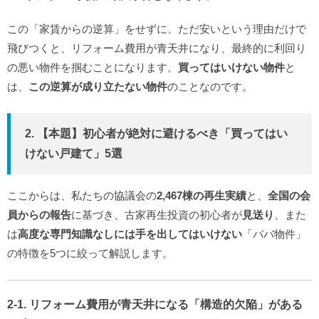
この「家賃からの逆算」をせずに、ただ安いという理由だけで
飛びつくと、リフォーム費用が青天井になり、最終的に利回り
の悪い物件を掴むことになります。
買ってはいけない物件
と
は、
この逆算が成り立たない物件
のことなのです。
2. 【本題】初心者が絶対に避けるべき「買ってはい
けない戸建て」5選
ここからは、私たちの協議会の
2,467棟の再生実績
と、
全国の会
員からの報告
に基づき、古家再生投資の初心者が
見送り
、また
は
高度な専門知識なしには手を出してはいけない
「ババ物件」
の特徴を5つに絞って解説します。
2-1. リフォーム費用が青天井になる「構造的欠陥」がある