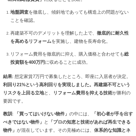
地盤調査
を徹底し、傾斜地であっても構造上の問題がない
ことを確認。
再建築不可のデメリットを理解した上で、
徹底的に耐久性
を高めるリフォーム
を実施し、建物を長寿命化。
リフォーム費用を徹底的に抑え、購入価格と合わせても
総
投資額を400万円
に収めることに成功。
結果
: 想定家賃7万円で募集したところ、即座に入居者が決定。
利回り21%という高利回りを実現しました。再建築不可という
リスクを上回る立地
と、
リフォーム費用を抑える技術
が勝利の
要因です。
教訓
:
「買ってはいけない物件」
の中には、
「初心者が手を出す
べきではない物件」
と
「プロの知恵と技術があれば再生できる
物件」
が混在しています。その見極めには、
体系的な知識とネ