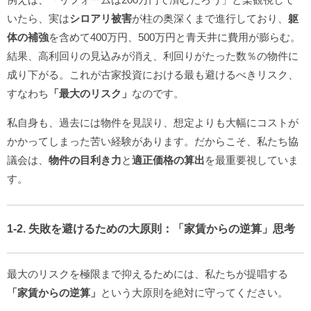
いたら、実は
シロアリ被害
が柱の奥深くまで進行しており、
躯
体の補強
を含めて400万円、500万円と青天井に費用が膨らむ。
結果、高利回りの見込みが消え、利回りがたった数％の物件に
成り下がる。これが古家投資における最も避けるべきリスク、
すなわち
「最大のリスク」
なのです。
私自身も、過去には物件を見誤り、想定よりも大幅にコストが
かかってしまった苦い経験があります。だからこそ、私たち協
議会は、
物件の目利き力
と
適正価格の算出
を最重要視していま
す。
1-2. 失敗を避けるための大原則：「家賃からの逆算」思考
最大のリスクを極限まで抑えるためには、私たちが提唱する
「家賃からの逆算」
という大原則を絶対に守ってください。