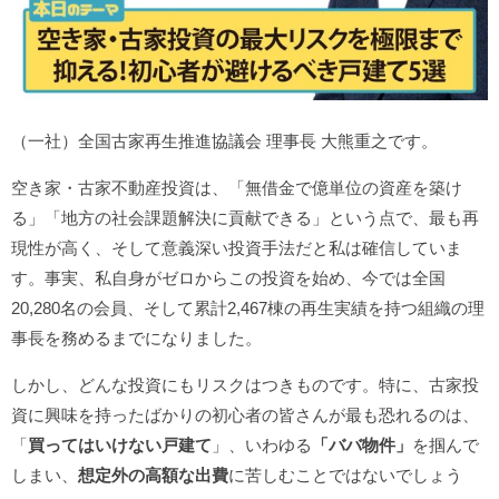
（一社）全国古家再生推進協議会 理事長 大熊重之です。
空き家・古家不動産投資は、「無借金で億単位の資産を築け
る」「地方の社会課題解決に貢献できる」という点で、最も再
現性が高く、そして意義深い投資手法だと私は確信していま
す。事実、私自身がゼロからこの投資を始め、今では全国
20,280名の会員、そして累計2,467棟の再生実績を持つ組織の理
事長を務めるまでになりました。
しかし、どんな投資にもリスクはつきものです。特に、古家投
資に興味を持ったばかりの初心者の皆さんが最も恐れるのは、
「
買ってはいけない戸建て
」、いわゆる
「ババ物件」
を掴んで
しまい、
想定外の高額な出費
に苦しむことではないでしょう