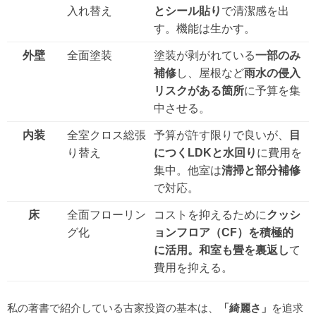
入れ替え
とシール貼り
で清潔感を出
す。機能は生かす。
外壁
全面塗装
塗装が剥がれている
一部のみ
補修
し、屋根など
雨水の侵入
リスクがある箇所
に予算を集
中させる。
内装
全室クロス総張
予算が許す限りで良いが、
目
り替え
につくLDKと水回り
に費用を
集中。他室は
清掃と部分補修
で対応。
床
全面フローリン
コストを抑えるために
クッシ
グ化
ョンフロア（CF）を積極的
に活用。和室も畳を裏返し
て
費用を抑える。
私の著書で紹介している古家投資の基本は、
「綺麗さ」
を追求