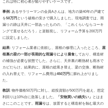
これは特に初心者が陥りやすいケースです。
事例
: あるサラリーマンの会員Aさんは、地方の築40年の戸建て
を
50万円
という破格の安さで購入しました。現地調査では、雨
漏りの跡は天井に一部あったものの、「これくらいならコーキ
ングで直せるだろう」と楽観視し、リフォーム予算を200万円
に設定しました。
結果
: リフォーム業者に依頼し、屋根の修理に入ったところ、
屋
根裏の梁の一部が長期的な雨漏りにより腐食
しており、構造材
の補強が必要な状態でした。さらに、天井裏の断熱材も雨水で
カビだらけ。結果的に、屋根の総葺き替え、梁の交換、断熱材
の入れ替えで、リフォーム費用は
450万円
に膨れ上がりまし
た。
教訓
: 物件価格50万円に対し、総投資額が500万円を超え、想定
利回りは10%台に急落しました。
「安物買いの銭失い」
とはま
さにこのことです。
雨漏り
は、放置すると構造材を蝕む最大の