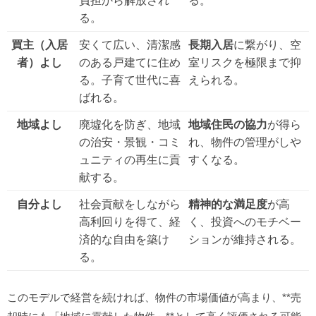
負担から解放され
る。
る。
買主（入居
安くて広い、清潔感
長期入居
に繋がり、空
者）よし
のある戸建てに住め
室リスクを極限まで抑
る。子育て世代に喜
えられる。
ばれる。
地域よし
廃墟化を防ぎ、地域
地域住民の協力
が得ら
の治安・景観・コミ
れ、物件の管理がしや
ュニティの再生に貢
すくなる。
献する。
自分よし
社会貢献をしながら
精神的な満足度
が高
高利回りを得て、経
く、投資へのモチベー
済的な自由を築け
ションが維持される。
る。
このモデルで経営を続ければ、物件の市場価値が高まり、**売