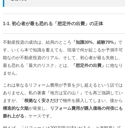
1-1. 初心者が最も恐れる「想定外の出費」の正体
不動産投資の成功は、結局のところ
「知識30%、経験70%」
で
す。いくら本で知識を蓄えても、現場で何が起こるか予測不可
能なのが不動産投資のリアル。そして、初心者が最も失敗し、
最も恐れる「最大のリスク」とは、
「想定外の出費」
に他なり
ません。
これは単なるリフォーム費用が予算を少し超えるという話では
ありません。私の著書『地方は宝の山！』でも再三強調してい
ますが、「
根拠なく安さだけ
で物件を購入してしまい、後から
構造的な欠陥
が発覚し、
リフォーム費用が購入価格の何倍にも
膨れ上がる
」ケースです。
例えば、「リフォームは200万円で済むだろう」と楽観視して