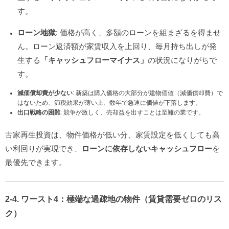
す。
ローン地獄
: 価格が高く、多額のローンを組まざるを得ませ
ん。ローン返済額が家賃収入を上回り、毎月持ち出しが発
生する
「キャッシュフローマイナス」
の状況になりがちで
す。
減価償却費が少ない
: 新築は購入価格の大部分が建物価値（減価償却費）で
はないため、節税効果が薄い上、数年で急速に価値が下落します。
出口戦略の困難
: 競争が激しく、売却益を出すことは至難の業です。
古家再生投資は、物件価格が低い分、家賃設定を低くしても高
い利回りが実現でき、
ローンに依存しないキャッシュフロー
を
最優先できます。
2-4. ワースト4：極端な過疎地の物件（賃貸需要ゼロのリス
ク）