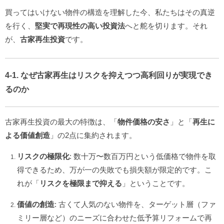
買ってはいけない物件の構造を理解した今、私たちはその真逆
を行く、
堅実で再現性の高い投資法
へと舵を切ります。それ
が、
古家再生投資
です。
4-1. なぜ古家再生はリスクを抑えつつ高利回りが実現でき
るのか
古家再生投資の最大の特徴は、「
物件価格の安さ
」と「
再生に
よる価値創造
」の2点に集約されます。
リスクの極限化
: 数十万〜数百万円という低価格で物件を取
得できるため、万が一の失敗でも損失額が限定的です。こ
れが「
リスクを極限まで抑える
」ということです。
価値の創造
: 古くて人気のない物件を、ターゲット層（ファ
ミリー層など）のニーズに合わせた低予算リフォームで再