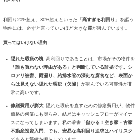
利回り20%超え、30%超えといった「
高すぎる利回り
」を謳う
物件には、必ずと言っていいほど大きな
罠
が潜んでいます。
買ってはいけない理由
隠れた瑕疵の塊
: 高利回りであることは、市場がその物件を
「誰も買わない理由がある」
と判断している証拠です。シ
ロアリ被害、雨漏り、給排水管の深刻な腐食など、表面か
らは見えない
隠れた瑕疵（欠陥）
が潜んでいる可能性が非
常に高いです。
修繕費用が膨大
: 隠れた瑕疵を直すための修繕費用が、物件
価格の何倍にも膨らみ、結局はキャッシュフローがマイナ
スになってしまいます。私の著書『
儲かる！空き家・古家
不動産投資入門
』でも、
安易な高利回り追求はハイリスク
であると警鐘を鳴らしています。