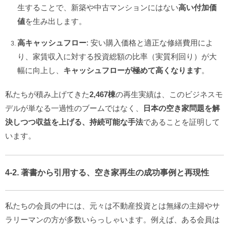
生することで、新築や中古マンションにはない
高い付加価
値
を生み出します。
高キャッシュフロー
: 安い購入価格と適正な修繕費用によ
り、家賃収入に対する投資総額の比率（実質利回り）が大
幅に向上し、
キャッシュフローが極めて高くなります
。
私たちが積み上げてきた
2,467棟
の再生実績は、このビジネスモ
デルが単なる一過性のブームではなく、
日本の空き家問題を解
決しつつ収益を上げる、持続可能な手法
であることを証明して
います。
4-2. 著書から引用する、空き家再生の成功事例と再現性
私たちの会員の中には、元々は不動産投資とは無縁の主婦やサ
ラリーマンの方が多数いらっしゃいます。例えば、ある会員は