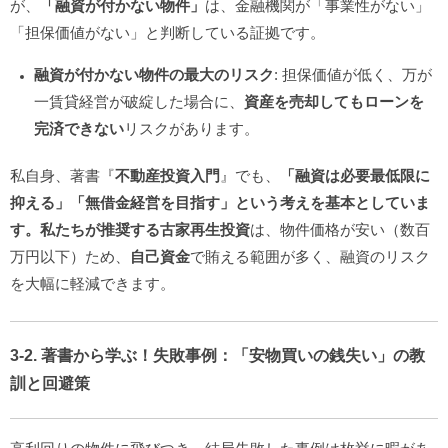
が、
「融資が付かない物件」
は、金融機関が「事業性がない」
「担保価値がない」と判断している証拠です。
融資が付かない物件の最大のリスク
: 担保価値が低く、万が
一賃貸経営が破綻した場合に、
資産を売却してもローンを
完済できない
リスクがあります。
私自身、著書『
不動産投資入門
』でも、
「融資は必要最低限に
抑える」「無借金経営を目指す」という考えを基本としていま
す。私たちが推奨する古家再生投資
は、物件価格が安い（数百
万円以下）ため、
自己資金
で賄える範囲が多く、融資のリスク
を大幅に軽減できます。
3-2. 著書から学ぶ！失敗事例：「安物買いの銭失い」の教
訓と回避策