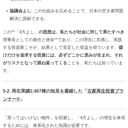
協議会よし
: この仕組みを広めることで、日本の空き家問題
解決に貢献できる。
この**「4方よし」
の思想は、私たちが社会に対して果たすべき
理事長としての責任と使命**であり、この理念に共感し、実践
する投資家こそが、結果として安定した収益を得ています。
儲
けだけを追求する投資には、必ずどこかに歪みが生まれ、それ
がリスクとなって跳ね返ってくる
ことを、私たちは知っていま
す。
5-2. 再生実績2,467棟の知見を凝縮した「
古家再生投資プラ
ンナー®️
」
「買ってはいけない物件」を回避し、「4方よし」の理念を体現
するためには、体系化された知識が必要です。