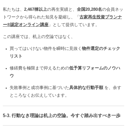
私たちは、
2,467棟以上
の再生実績と、
全国20,280名
の会員ネッ
トワークから得られた知見を凝縮し、「
古家再生投資プランナ
ー®️認定オンライン講座
」として提供しています。
この講座では、机上の空論ではなく、
買ってはいけない物件を瞬時に見抜く
物件選定のチェック
リスト
修繕費を極限まで抑えるための
低予算リフォームのノウハ
ウ
失敗事例と成功事例に基づいた
具体的な行動手順
を、余す
ところなくお伝えしています。
5-3. 行動なき理論は机上の空論。今すぐ踏み出すべき一歩