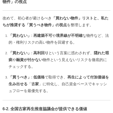
物件」の視点
改めて、初心者が避けるべき
「買わない物件」リストと、私た
ちが推奨する「買うべき物件」の視点
を整理します。
「買わない」
:
再建築不可
や
境界線が不明確
な物件など、法
的・権利リスクの高い物件を回避する。
「買わない」
:
高利回り
という言葉に惑わされず、
隠れた瑕
疵
や
融資が付かない
物件という見えないリスクを徹底的に
チェックする。
「買うべき」
:
低価格
で取得でき、
再生によって付加価値を
生み出せる
「
古家
」に特化し、自己資金ベースでキャッシ
ュフローを最優先する。
6-2. 全国古家再生推進協議会が提供できる価値