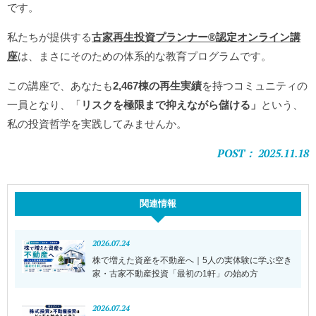
です。
私たちが提供する
古家再生投資プランナー®️認定オンライン講
座
は、まさにそのための体系的な教育プログラムです。
この講座で、あなたも
2,467棟の再生実績
を持つコミュニティの
一員となり、「
リスクを極限まで抑えながら儲ける」
という、
私の投資哲学を実践してみませんか。
POST： 2025.11.18
関連情報
2026.07.24
株で増えた資産を不動産へ｜5人の実体験に学ぶ空き
家・古家不動産投資「最初の1軒」の始め方
2026.07.24