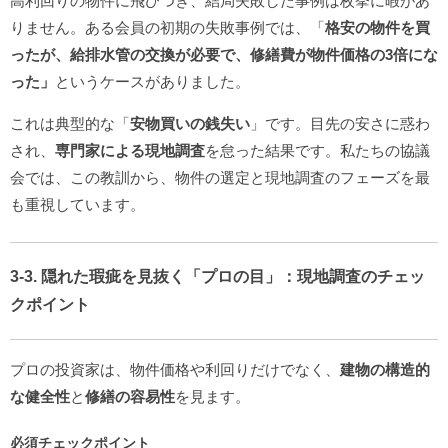
高利回りの物件に飛びつき、結局失敗した事例は枚挙に暇があ
りません。ある会員の初期の失敗事例では、「
格安の物件を買
ったが、給排水管の交換が必要で、修繕費が物件価格の3倍にな
った」
というケースがありました。
これは典型的な「
安物買いの銭失い
」です。目先の安さに惑わ
され、
専門家による現地調査
を怠った結果です。私たちの協議
会では、この教訓から、物件の選定と現地調査のフェーズを最
も重視しています。
3-3. 隠れた瑕疵を見抜く「プロの目」：現地調査のチェッ
クポイント
プロの投資家は、物件価格や利回りだけでなく、
建物の構造的
な健全性
と
修繕の容易性
を見ます。
必須チェックポイント