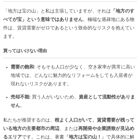
「地方は宝の山」と私は主張していますが、それは
「地方のす
べてが宝」という意味ではありません
。極端な過疎地にある物
件は、賃貸需要がゼロであるという致命的なリスクを抱えてい
ます。
買ってはいけない理由
需要の飽和
: そもそも人口が少なく、空き家率が異常に高い
地域では、どんなに魅力的なリフォームをしても入居者が
現れないリスクがあります。
売却不能
: 買う人がいないため、
資産として流動性がありま
せん
。
私たちが推奨するのは、
程よく人口がいて、賃貸需要が残って
いる地方の主要都市の周辺
、または
再開発や企業誘致が見込め
るエリア
です。これは、著書『
地方は宝の山！
』で具体的に解