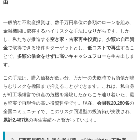
由
一般的な不動産投資は、数千万円単位の多額のローンを組み、
金融機関に依存するハイリスクな手法になりがちです。しか
し、私たちが推進する
空き家・古家再生投資
は、
少額の自己資
金
で取得できる物件をターゲットとし、
低コストで再生
するこ
とで、
多額の借金をせずに高いキャッシュフロー
を生み出しま
す。
この手法は、購入価格が低い分、万が一の失敗時でも負債が膨
らむリスクを極限まで抑えることができます。これは、私自身
が町工場経営で倒産の危機を経験したからこそ辿り着いた、最
も堅実で再現性の高い投資哲学です。現在、
会員数20,280名
の
全国コミュニティで、このリスク回避型の投資術が実践され、
累計2,467棟
の再生実績へと繋がっています。