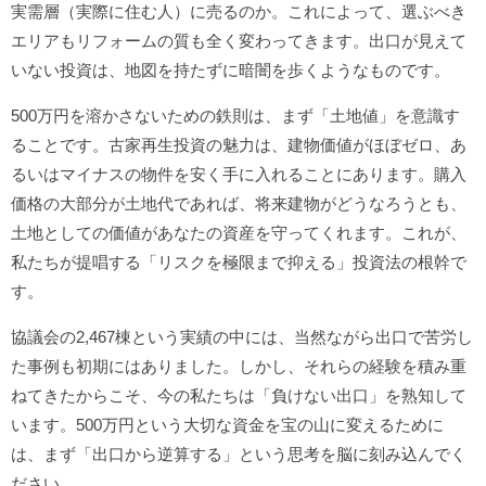
実需層（実際に住む人）に売るのか。これによって、選ぶべき
エリアもリフォームの質も全く変わってきます。出口が見えて
いない投資は、地図を持たずに暗闇を歩くようなものです。
500万円を溶かさないための鉄則は、まず「土地値」を意識す
ることです。古家再生投資の魅力は、建物価値がほぼゼロ、あ
るいはマイナスの物件を安く手に入れることにあります。購入
価格の大部分が土地代であれば、将来建物がどうなろうとも、
土地としての価値があなたの資産を守ってくれます。これが、
私たちが提唱する「リスクを極限まで抑える」投資法の根幹で
す。
協議会の2,467棟という実績の中には、当然ながら出口で苦労し
た事例も初期にはありました。しかし、それらの経験を積み重
ねてきたからこそ、今の私たちは「負けない出口」を熟知して
います。500万円という大切な資金を宝の山に変えるために
は、まず「出口から逆算する」という思考を脳に刻み込んでく
ださい。