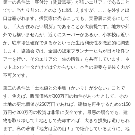
第一の条件は「客付け（賃貸需要）が強いエリア」であること
です。当たり前のことのように聞こえますが、ここを外すと出
口は塞がれます。投資家に売るにしても、実需層に売るにして
も、「人が住みたい場所」であることが大前提です。地方や郊
外でも構いませんが、近くにスーパーがあるか、小学校は近い
か、駐車場は確保できるかといった生活利便性を徹底的に調査
します。協議会では、全国の認定プランナーたちが日々物件ツ
アーを行い、そのエリアの「生の情報」を共有しています。ネ
ット上のデータだけでは分からない、本当の需要を見抜く力が
不可欠です。
第二の条件は「土地値との乖離（かいり）が少ない」ことで
す。例えば、販売価格が300万円の物件があったとして、その
土地の更地価値が250万円であれば、建物を再生するための150
万円や200万円の投資は非常に安全です。最悪の場合でも、建
物を取り壊して土地として売却すれば、大きな損失は避けられ
ます。私の著書『地方は宝の山！』で紹介しているように、地