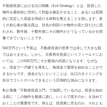
不動産投資における出口戦略（Exit Strategy）とは、投資した
物件を最終的に売却して利益を確定させること、あるいは長期
的に安定した収益を得続ける体制を整えることを指します。多
くの初心者が陥る罠は、目先の利回りや物件の見た目だけに惑
わされ、数年後、十数年後にその物件がどうなっているかを想
像できていないことです。
500万円という予算は、不動産投資の世界では決して大きな額
ではありません。しかし、古家再生投資というフィールドにお
いては、この500万円こそが最強の武器になります。なぜな
ら、現金で一戸建てを再生し、無借金で運用を始めることがで
きるからです。借金がないということは、出口のタイミングを
自分でコントロールできるという圧倒的な強みになります。
私が著書『不動産投資入門』で強調しているのは、投資を始め
る前に「この物件を最後に誰に、いくらで渡すのか」を決めて
おくことの重要性です。例えば、投資家に売るのか、それとも