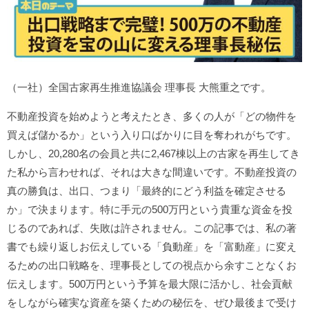
（一社）全国古家再生推進協議会 理事長 大熊重之です。
不動産投資を始めようと考えたとき、多くの人が「どの物件を
買えば儲かるか」という入り口ばかりに目を奪われがちです。
しかし、20,280名の会員と共に2,467棟以上の古家を再生してき
た私から言わせれば、それは大きな間違いです。不動産投資の
真の勝負は、出口、つまり「最終的にどう利益を確定させる
か」で決まります。特に手元の500万円という貴重な資金を投
じるのであれば、失敗は許されません。この記事では、私の著
書でも繰り返しお伝えしている「負動産」を「富動産」に変え
るための出口戦略を、理事長としての視点から余すことなくお
伝えします。500万円という予算を最大限に活かし、社会貢献
をしながら確実な資産を築くための秘伝を、ぜひ最後まで受け