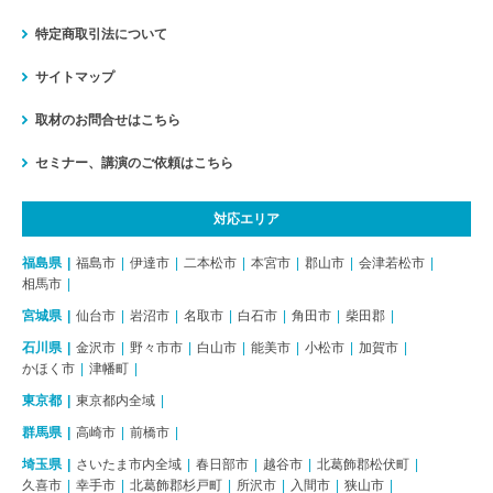
特定商取引法について
サイトマップ
取材のお問合せはこちら
セミナー、講演のご依頼はこちら
対応エリア
福島県
福島市
伊達市
二本松市
本宮市
郡山市
会津若松市
相馬市
宮城県
仙台市
岩沼市
名取市
白石市
角田市
柴田郡
石川県
金沢市
野々市市
白山市
能美市
小松市
加賀市
かほく市
津幡町
東京都
東京都内全域
群馬県
高崎市
前橋市
埼玉県
さいたま市内全域
春日部市
越谷市
北葛飾郡松伏町
久喜市
幸手市
北葛飾郡杉戸町
所沢市
入間市
狭山市