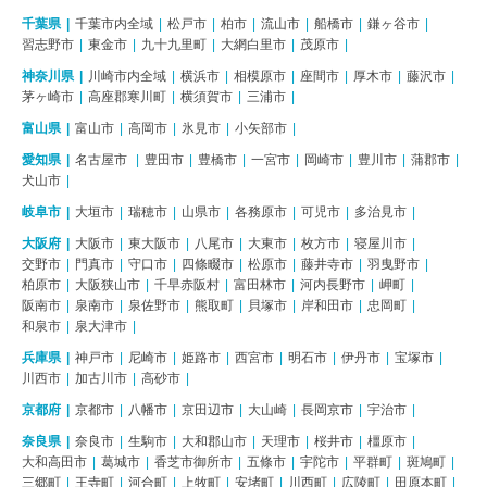
千葉県
千葉市内全域
松戸市
柏市
流山市
船橋市
鎌ヶ谷市
習志野市
東金市
九十九里町
大網白里市
茂原市
神奈川県
川崎市内全域
横浜市
相模原市
座間市
厚木市
藤沢市
茅ヶ崎市
高座郡寒川町
横須賀市
三浦市
富山県
富山市
高岡市
氷見市
小矢部市
愛知県
名古屋市
豊田市
豊橋市
一宮市
岡崎市
豊川市
蒲郡市
犬山市
岐阜市
大垣市
瑞穂市
山県市
各務原市
可児市
多治見市
大阪府
大阪市
東大阪市
八尾市
大東市
枚方市
寝屋川市
交野市
門真市
守口市
四條畷市
松原市
藤井寺市
羽曳野市
柏原市
大阪狭山市
千早赤阪村
富田林市
河内長野市
岬町
阪南市
泉南市
泉佐野市
熊取町
貝塚市
岸和田市
忠岡町
和泉市
泉大津市
兵庫県
神戸市
尼崎市
姫路市
西宮市
明石市
伊丹市
宝塚市
川西市
加古川市
高砂市
京都府
京都市
八幡市
京田辺市
大山崎
長岡京市
宇治市
奈良県
奈良市
生駒市
大和郡山市
天理市
桜井市
橿原市
大和高田市
葛城市
香芝市御所市
五條市
宇陀市
平群町
斑鳩町
三郷町
王寺町
河合町
上牧町
安堵町
川西町
広陵町
田原本町