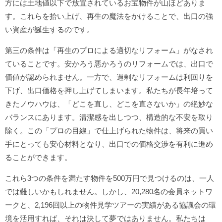
方には土地値以下で放置されているお宝物件が山ほどありま
す。これらを拾い上げ、再生の魔法をかけることで、出口の強
い資産が誕生するのです。
第三の条件は「再生のプロによる適切なリフォーム」がなされ
ていることです。安かろう悪かろうのリフォームでは、出口で
価値が認められません。一方で、過剰なリフォームは利回りを
下げ、出口価格を押し上げてしまいます。私たちが長年培って
きたノウハウは、「どこを直し、どこを直さないか」の絶妙な
バランスにあります。清潔感を出しつつ、構造的な不安を取り
除く。この「プロの目線」で仕上げられた物件は、将来の買い
手にとっても安心材料となり、出口での価格交渉を有利に進め
ることができます。
これら3つの条件を満たす物件を500万円で見つけるのは、一人
では難しいかもしれません。しかし、20,280名の会員ネットワ
ークと、2,196回以上の物件見学ツアーの実績がある協議会の環
境を活用すれば、それは決して夢ではありません。私たちは