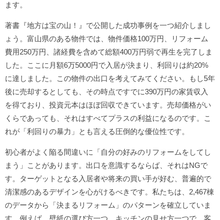
ます。
著書『地方は宝の山！』で公開した成功事例を一つ紹介しまし
ょう。富山県のある物件では、物件価格100万円、リフォーム
費用250万円、諸経費を含めて総額400万円弱で再生を完了しま
した。ここに月額6万5000円で入居が決まり、利回りは約20%
に達しました。この物件の出口を考えてみてください。もし5年
後に売却するとしても、その時点ですでに390万円の家賃収入
を得ており、投資元本はほぼ回収できています。売却価格がい
くらであっても、それはすべてプラスの利益になるのです。こ
れが「利回りの暴力」とも言える圧倒的な優位性です。
初心者がよく陥る間違いに「自分の好みのリフォームをしてし
まう」ことがあります。出口を意識するならば、それはNGで
す。ターゲットとなる入居者や将来の買い手が好む、普遍的で
清潔感のあるデザインを心がけるべきです。私たちは、2,467棟
のデータから「決まるリフォーム」のパターンを確立していま
す。例えば、壁紙の選び方一つ、キッチンの見せ方一つで、客