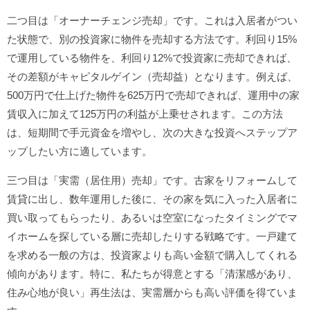
二つ目は「オーナーチェンジ売却」です。これは入居者がつい
た状態で、別の投資家に物件を売却する方法です。利回り15%
で運用している物件を、利回り12%で投資家に売却できれば、
その差額がキャピタルゲイン（売却益）となります。例えば、
500万円で仕上げた物件を625万円で売却できれば、運用中の家
賃収入に加えて125万円の利益が上乗せされます。この方法
は、短期間で手元資金を増やし、次の大きな投資へステップア
ップしたい方に適しています。
三つ目は「実需（居住用）売却」です。古家をリフォームして
賃貸に出し、数年運用した後に、その家を気に入った入居者に
買い取ってもらったり、あるいは空室になったタイミングでマ
イホームを探している層に売却したりする戦略です。一戸建て
を求める一般の方は、投資家よりも高い金額で購入してくれる
傾向があります。特に、私たちが得意とする「清潔感があり、
住み心地が良い」再生法は、実需層からも高い評価を得ていま