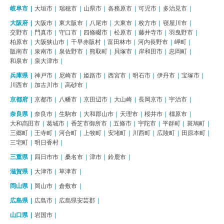
岐阜市
大垣市
瑞穂市
山県市
各務原市
可児市
多治見市
大阪府
大阪市
東大阪市
八尾市
大東市
枚方市
寝屋川市
交野市
門真市
守口市
四條畷市
松原市
藤井寺市
羽曳野市
柏原市
大阪狭山市
千早赤阪村
富田林市
河内長野市
岬町
阪南市
泉南市
泉佐野市
熊取町
貝塚市
岸和田市
忠岡町
和泉市
泉大津市
兵庫県
神戸市
尼崎市
姫路市
西宮市
明石市
伊丹市
宝塚市
川西市
加古川市
高砂市
京都府
京都市
八幡市
京田辺市
大山崎
長岡京市
宇治市
奈良県
奈良市
生駒市
大和郡山市
天理市
桜井市
橿原市
大和高田市
葛城市
香芝市御所市
五條市
宇陀市
平群町
斑鳩町
三郷町
王寺町
河合町
上牧町
安堵町
川西町
広陵町
田原本町
三宅町
明日香村
三重県
四日市市
桑名市
津市
鈴鹿市
滋賀県
大津市
草津市
岡山県
岡山市
倉敷市
広島県
広島市
広島県安芸郡
山口県
岩国市