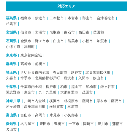
対応エリア
福島県
福島市
伊達市
二本松市
本宮市
郡山市
会津若松市
相馬市
宮城県
仙台市
岩沼市
名取市
白石市
角田市
柴田郡
石川県
金沢市
野々市市
白山市
能美市
小松市
加賀市
かほく市
津幡町
東京都
東京都内全域
群馬県
高崎市
前橋市
埼玉県
さいたま市内全域
春日部市
越谷市
北葛飾郡松伏町
久喜市
幸手市
北葛飾郡杉戸町
所沢市
入間市
狭山市
千葉県
千葉市内全域
松戸市
柏市
流山市
船橋市
鎌ヶ谷市
習志野市
東金市
九十九里町
大網白里市
茂原市
神奈川県
川崎市内全域
横浜市
相模原市
座間市
厚木市
藤沢市
茅ヶ崎市
高座郡寒川町
横須賀市
三浦市
富山県
富山市
高岡市
氷見市
小矢部市
愛知県
名古屋市
豊田市
豊橋市
一宮市
岡崎市
豊川市
蒲郡市
犬山市