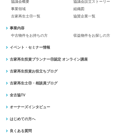
協議会概要
協議会設立ストーリー
事業領域
組織図
古家再生士Ⓡ一覧
協賛企業一覧
事業内容
中古物件をお持ちの方
収益物件をお探しの方
イベント・セミナー情報
古家再生投資プランナーⓇ認定
オンライン講座
古家再生投資お役立ちブログ
古家再生士Ⓡ・相談員ブログ
全古協TV
オーナーズインタビュー
はじめての方へ
良くある質問