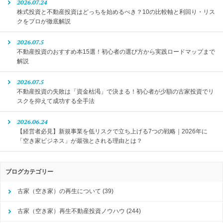
2026.07.24
株式投資と不動産投資はどっちを始めるべき？10の比較軸と利回り・リス
クをプロが徹底解説
2026.07.5
不動産投資のおすすめ本15選！初心者の選び方から実践ロードマップまで
解説
2026.07.5
不動産投資の失敗は「資金枯渇」で決まる！初心者が少額の古家投資でリ
スクを抑えて成功する全手法
2026.06.24
【経営者必見】新規事業を低リスクで立ち上げる7つの戦略｜2026年に
「空き家ビジネス」が最強とされる理由とは？
ブログカテゴリー
古家（空き家）の再生について
(39)
古家（空き家）再生不動産投資ノウハウ
(244)