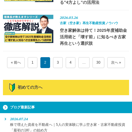
る”4方よし”の活用法
2026.03.26
古家（空き家）再生不動産投資ノウハウ
空き家解体は待て！2025年度補助金
活用術と「壊す前」に知るべき古家
再生という選択肢
« 前へ
1
2
3
4
…
30
次へ »
初めての方へ
ブログ最新記事
2026.07.24
株で増えた資産を不動産へ｜5人の実体験に学ぶ空き家・古家不動産投資
「最初の1軒」の始め方