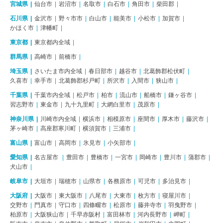
宮城県
仙台市
岩沼市
名取市
白石市
角田市
柴田郡
石川県
金沢市
野々市市
白山市
能美市
小松市
加賀市
かほく市
津幡町
東京都
東京都内全域
群馬県
高崎市
前橋市
埼玉県
さいたま市内全域
春日部市
越谷市
北葛飾郡松伏町
久喜市
幸手市
北葛飾郡杉戸町
所沢市
入間市
狭山市
千葉県
千葉市内全域
松戸市
柏市
流山市
船橋市
鎌ヶ谷市
習志野市
東金市
九十九里町
大網白里市
茂原市
神奈川県
川崎市内全域
横浜市
相模原市
座間市
厚木市
藤沢市
茅ヶ崎市
高座郡寒川町
横須賀市
三浦市
富山県
富山市
高岡市
氷見市
小矢部市
愛知県
名古屋市
豊田市
豊橋市
一宮市
岡崎市
豊川市
蒲郡市
犬山市
岐阜市
大垣市
瑞穂市
山県市
各務原市
可児市
多治見市
大阪府
大阪市
東大阪市
八尾市
大東市
枚方市
寝屋川市
交野市
門真市
守口市
四條畷市
松原市
藤井寺市
羽曳野市
柏原市
大阪狭山市
千早赤阪村
富田林市
河内長野市
岬町