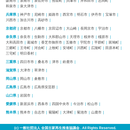
阪南市
泉南市
泉佐野市
熊取町
貝塚市
岸和田市
忠岡町
和泉市
泉大津市
兵庫県
神戸市
尼崎市
姫路市
西宮市
明石市
伊丹市
宝塚市
川西市
加古川市
高砂市
京都府
京都市
八幡市
京田辺市
大山崎
長岡京市
宇治市
奈良県
奈良市
生駒市
大和郡山市
天理市
桜井市
橿原市
大和高田市
葛城市
香芝市御所市
五條市
宇陀市
平群町
斑鳩町
三郷町
王寺町
河合町
上牧町
安堵町
川西町
広陵町
田原本町
三宅町
明日香村
三重県
四日市市
桑名市
津市
鈴鹿市
滋賀県
大津市
草津市
岡山県
岡山市
倉敷市
広島県
広島市
広島県安芸郡
山口県
岩国市
愛媛県
新居浜市
西条市
四国中央市
今治市
松山市
熊本県
熊本市
合志市
菊陽町
大津町
菊池市
山鹿市
(c) 一般社団法人 全国古家再生推進協議会 . All Rights Reserved.