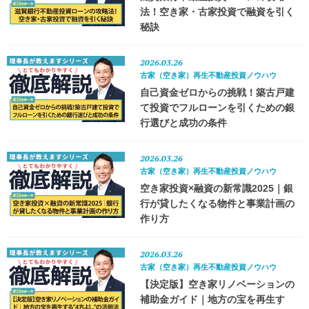
法！空き家・古家投資で融資を引く
秘訣
2026.03.26
古家（空き家）再生不動産投資ノウハウ
自己資金ゼロからの挑戦！築古戸建
て投資でフルローンを引くための銀
行選びと成功の条件
2026.03.26
古家（空き家）再生不動産投資ノウハウ
空き家投資×融資の新常識2025｜銀
行が貸したくなる物件と事業計画の
作り方
2026.03.26
古家（空き家）再生不動産投資ノウハウ
【決定版】空き家リノベーションの
補助金ガイド｜地方の宝を再生す