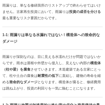
雨漏りは、単なる修繕箇所のリストアップで終わらせてはいけ
ません。古家再生投資において、雨漏りは
投資の成否を分ける
最も重要なリスク要因だからです。
1-1: 雨漏りは単なる水漏れではない！
構造体への致命的な
ダメージ
雨漏りが深刻なのは、目に見える水濡れだけが問題ではないか
らです。雨水は屋根や外壁から侵入し、見えない内部の
構造体
（柱や梁）を腐食
させていきます。木造建築である古家にとっ
て、柱や土台の腐食は
耐震性の低下
に直結し、建物の寿命を縮
める
致命的なダメージ
となります。構造体が腐ると、修繕費用
は跳ね上がり、投資の利回りを一気に蝕むことになります。