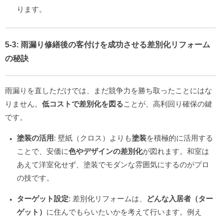
ります。
5-3: 雨漏り修繕後の
客付けを成功させる差別化リフォーム
の秘訣
雨漏りを直しただけでは、まだ競争力を勝ち取ったことにはな
りません。
低コストで差別化を図る
ことが、高利回り確保の鍵
です。
塗装の活用
: 壁紙（クロス）よりも
塗装
を積極的に活用する
ことで、安価に
色やデザインの差別化
が図れます。和室は
あえて洋室化せず、塗装でモダンな雰囲気にするのがプロ
の技です。
ターゲット設定
: 差別化リフォームは、
どんな入居者（ター
ゲット）
に住んでもらいたいかを考えて行います。例え