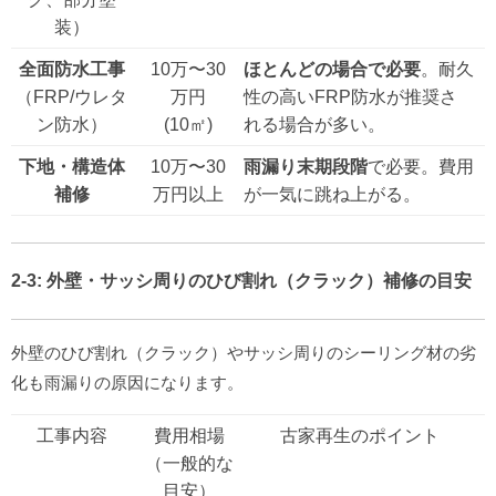
装）
全面防水工事
10万〜30
ほとんどの場合で必要
。耐久
（FRP/ウレタ
万円
性の高いFRP防水が推奨さ
ン防水）
(10㎡)
れる場合が多い。
下地・構造体
10万〜30
雨漏り末期段階
で必要。費用
補修
万円以上
が一気に跳ね上がる。
2-3:
外壁・サッシ周り
のひび割れ（クラック）補修の目安
外壁のひび割れ（クラック）やサッシ周りのシーリング材の劣
化も雨漏りの原因になります。
工事内容
費用相場
古家再生のポイント
（一般的な
目安）