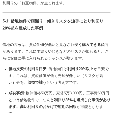
利回りの「お宝物件」が生まれます。
5-1:
借地物件
で雨漏り・傾きリスクを逆手にとり
利回り
20%超
を達成した事例
借地の古家は、資産価値が低いと見なされ
安く購入できる
傾向
があります。これに雨漏りや傾きなどのリスクが加わると、さ
らに安価に手に入れられるチャンスが増えます。
借地投資の利回り目安
: 借地物件は
利回り20%以上
が目安で
す。これは、資産価値が低く売却が難しい（リスクが高
い）分を、
収益で補う
という考え方です。
成功事例
: 物件価格50万円、家賃5万8,000円、工事費60万円
という借地物件で、なんと
利回り25%を達成した事例があり
ます。高い利回りのおかげで短期の回収
が可能となりま