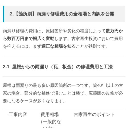
2.【箇所別】雨漏り修理費用の
全相場と内訳
を公開
雨漏り修理の費用は、原因箇所や劣化の程度によって
数万円か
ら数百万円まで幅広く変動
します。古家再生投資において費用
を抑えるには、まず
適正な相場を知る
ことが鉄則です。
2-1:
屋根からの雨漏り
（瓦、板金）の修理費用と工法
屋根は雨漏りの最も多い原因箇所の一つです。築40年以上の古
家の場合、部分的な補修で済むことは稀で、広範囲の改修が必
要になるケースが多くなります。
工事内容
費用相場
古家再生のポイント
（一般的な