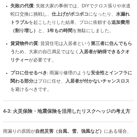
失敗の代償
: 失敗大家の事例では、DIYでクロス張りや水道
蛇口交換に挑戦し、
仕上げがボコボコ
になったり、
水漏れ
トラブル
を起こしたりした結果、プロに依頼する
追加費用
（割り増し）
と、
1年もの時間
を無駄にしました。
賃貸物件の質
: 賃貸住宅は入居者という
第三者に住んでもら
う
ため、大家の自己満足ではなく
入居者が納得できるクオ
リティー
が必要です。
プロに任せるべき
: 雨漏り修理のような
安全性とインフラに
関わる部分
はプロに任せ、
入居者が付かないチャンスロス
を避けるべきです。
4-3:
火災保険・地震保険
を活用したリスクヘッジの考え方
雨漏りの原因が
自然災害（台風、雪、強風など）
にある場合、