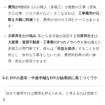
費用が3分の1
: 1人の職人（多能工）が複数の工事（塗装、
大工仕事、クロス張りなど）をこなせれば、
工事費用や日
数を大幅に削減
でき、費用が3分の1で済むケースもありま
す。
古家再生士の強み
: 私たち全古協が認定する
古家再生士
は、
大家業・賃貸不動産・工事業の3つのノウハウ
を兼ね備えた
多能工の専門家です。彼らは
「収益を提供」
することを目
的とし、余分な工事をしないため、費用対効果の高い修
理・再生が実現できます。
4-2:
DIYの是非
：中途半端なDIYが
結果的に高くつく
ワケ
「自分で修理すれば費用を抑えられる」と考えるのは危険で
す。