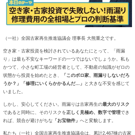
（一社）全国古家再生推進協議会 理事長 大熊重之です。
空き家・古家投資を検討されているあなたにとって、「雨漏
り」は最も不安なキーワードの一つではないでしょうか。私も
かつて、小さな町工場の経営者として、不動産の知識がゼロの
状態から投資を始めたとき、
「このボロ家、雨漏りしないだろ
うか？」「修理にいくらかかるんだ…」
と大きな不安を感じて
いました。
しかし、安心してください。雨漏りは古家再生の
最大のリスク
であると同時に、そのリスクを
正しく見極め、数字で管理
でき
れば、競合が避けがちな
「お宝物件」
へと変貌します。
私たち（一社）全国古家再生推進協議会は、累計2,467棟の古家