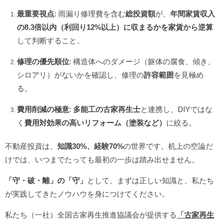
最重要視点
: 雨漏り修理費を含む
総投資額
が、
年間家賃収入
の8.3倍以内（利回り12%以上）に収まるかを家賃から逆算
して判断すること。
修理の優先順位
: 構造体へのダメージ（躯体の腐食、傾き、
シロアリ）がないかを確認し、修理の
許容範囲
を見極め
る。
費用削減の極意
:
多能工の古家再生士
と連携し、DIYではな
く
費用対効果の高いリフォーム（塗装など）
に絞る。
不動産投資は、
知識30%、経験70%
の世界です。机上の空論だ
けでは、いつまでたっても最初の一歩は踏み出せません。
「守・破・離」の「守」
として、まずは正しい知識と、私たち
が実践してきたノウハウを身につけてください。
私たち（一社）全国古家再生推進協議会が提供する
「古家再生