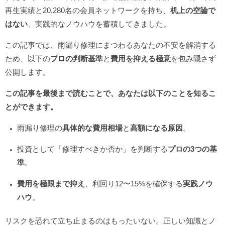
再生実績と20,280名の会員ネットワークを持ち、
机上の空論で
はない
、実践的なノウハウを蓄積してきました。
この記事では、雨漏り修理にまつわるあなたの不安を解消する
ため、以下の
プロの判断基準
と
費用を抑える極意
を包み隠さず
公開します。
この記事を最後まで読むことで、あなたは以下のことを知るこ
とができます。
雨漏り修理の
具体的な費用相場
と
高額になる原因
。
投資として「修理すべきか否か」を判断する
プロの3つの基
準
。
費用を極限まで抑え
、利回り12〜15%を確保する
実践ノウ
ハウ
。
リスクを恐れて立ち止まるのはもったいない。正しい知識とノ