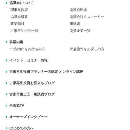
協議会について
理事長挨拶
協議会理念
協議会概要
協議会設立ストーリー
事業領域
組織図
古家再生士Ⓡ一覧
協賛企業一覧
事業内容
中古物件をお持ちの方
収益物件をお探しの方
イベント・セミナー情報
古家再生投資プランナーⓇ認定
オンライン講座
古家再生投資お役立ちブログ
古家再生士Ⓡ・相談員ブログ
全古協TV
オーナーズインタビュー
はじめての方へ