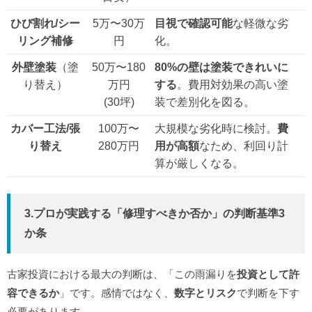
ひび割れ/シー
5万〜30万
目視で確認可能
な軽微な劣
リング補修
円
化。
外壁塗装
（塗
50万〜180
80%の壁は塗装できれいに
り替え）
万円
する
。費用対効果の高い塗
(30坪)
装で差別化を図る。
カバー工法/張
100万〜
大規模な劣化時に検討。
費
り替え
280万円
用が高額
なため、利回り計
算が厳しくなる。
3.プロが実践する「修理すべきか否か」の
判断基準3
か条
古家投資における最大の判断は、「この雨漏りを
投資として許
容できるか
」です。感情ではなく、
数字とリスク
で判断を下す
必要があります。