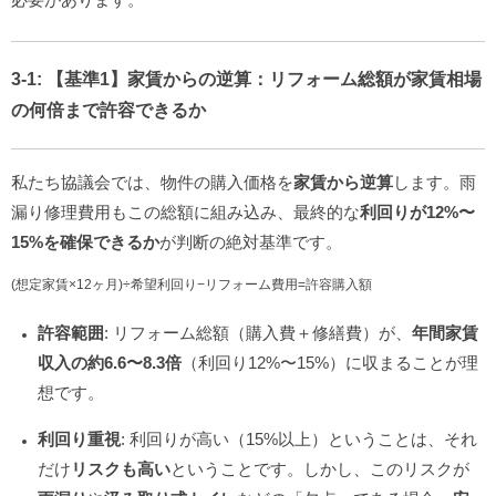
3-1:
【基準1】家賃からの逆算
：リフォーム総額が家賃相場
の何倍まで許容できるか
私たち協議会では、物件の購入価格を
家賃から逆算
します。雨
漏り修理費用もこの総額に組み込み、最終的な
利回りが12%〜
15%を確保できるか
が判断の絶対基準です。
(
想定家賃
×
12
ヶ月
)
÷
希望利回り
−
リフォーム費用
=
許容購入額
許容範囲
: リフォーム総額（購入費＋修繕費）が、
年間家賃
収入の約6.6〜8.3倍
（利回り12%〜15%）に収まることが理
想です。
利回り重視
: 利回りが高い（15%以上）ということは、それ
だけ
リスクも高い
ということです。しかし、このリスクが