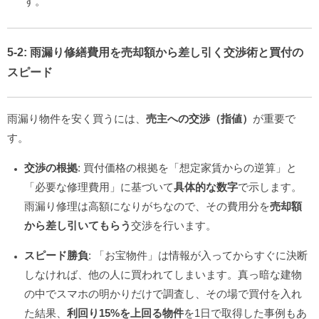
す。
5-2: 雨漏り修繕費用を
売却額から差し引く交渉術
と買付の
スピード
雨漏り物件を安く買うには、
売主への交渉（指値）
が重要で
す。
交渉の根拠
: 買付価格の根拠を「想定家賃からの逆算」と
「必要な修理費用」に基づいて
具体的な数字
で示します。
雨漏り修理は高額になりがちなので、その費用分を
売却額
から差し引いてもらう
交渉を行います。
スピード勝負
: 「お宝物件」は情報が入ってからすぐに決断
しなければ、他の人に買われてしまいます。真っ暗な建物
の中でスマホの明かりだけで調査し、その場で買付を入れ
た結果、
利回り15%を上回る物件
を1日で取得した事例もあ