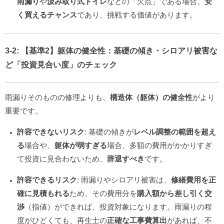
雨漏り
や
汲み取り式トイレ
などの「欠点」である場合、
安
く買えるチャンス
であり、挑戦する価値があります。
3-2:
【基準2】躯体の健全性
：基礎の傾き・シロアリ被害な
ど「投資見合い度」のチェック
雨漏りそのものの修理よりも、
構造体（躯体）の健全性
がより
重要です。
許容できないリスク
: 基礎の傾きが
レベル調整の範囲を超え
る
場合や、
躯体が弱すぎる
場合、多額の費用がかかりすぎ
て投資に見合わないため、
辞退すべき
です。
許容できるリスク
: 雨漏りやシロアリ被害は、
修繕費用を正
確に見積もれる
ため、その費用分を
購入額から差し引く交
渉
（指値）ができれば、投資対象になります。雨漏りの程
度がひどくても、再生士の
正確な工事費算出
があれば、不