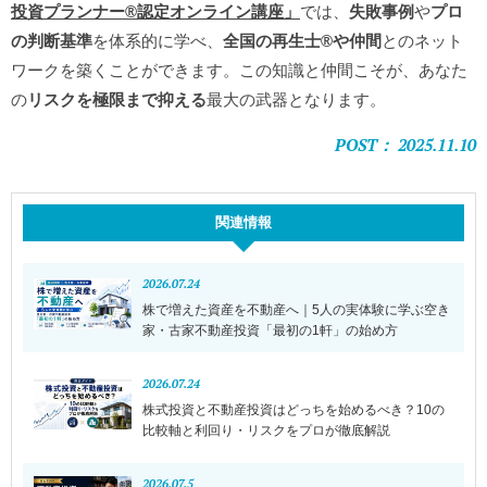
投資プランナー®️認定オンライン講座」
では、
失敗事例
や
プロ
の判断基準
を体系的に学べ、
全国の再生士®️や仲間
とのネット
ワークを築くことができます。この知識と仲間こそが、あなた
の
リスクを極限まで抑える
最大の武器となります。
POST： 2025.11.10
関連情報
2026.07.24
株で増えた資産を不動産へ｜5人の実体験に学ぶ空き
家・古家不動産投資「最初の1軒」の始め方
2026.07.24
株式投資と不動産投資はどっちを始めるべき？10の
比較軸と利回り・リスクをプロが徹底解説
2026.07.5