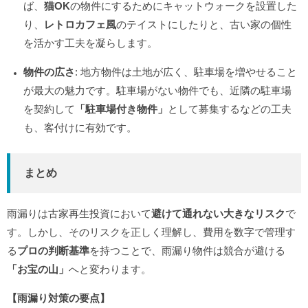
ば、
猫OK
の物件にするためにキャットウォークを設置した
り、
レトロカフェ風
のテイストにしたりと、古い家の個性
を活かす工夫を凝らします。
物件の広さ
: 地方物件は土地が広く、駐車場を増やせること
が最大の魅力です。駐車場がない物件でも、近隣の駐車場
を契約して
「駐車場付き物件」
として募集するなどの工夫
も、客付けに有効です。
まとめ
雨漏りは古家再生投資において
避けて通れない大きなリスク
で
す。しかし、そのリスクを正しく理解し、費用を数字で管理す
る
プロの判断基準
を持つことで、雨漏り物件は競合が避ける
「お宝の山」
へと変わります。
【雨漏り対策の要点】