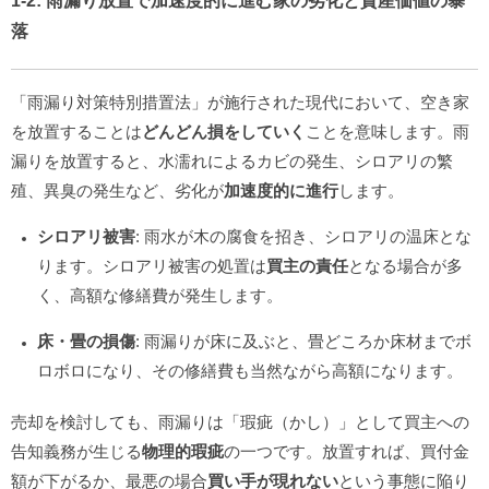
1-2: 雨漏り放置で
加速度的に進む家の劣化
と
資産価値の暴
落
「雨漏り対策特別措置法」が施行された現代において、空き家
を放置することは
どんどん損をしていく
ことを意味します。雨
漏りを放置すると、水濡れによるカビの発生、シロアリの繁
殖、異臭の発生など、劣化が
加速度的に進行
します。
シロアリ被害
: 雨水が木の腐食を招き、シロアリの温床とな
ります。シロアリ被害の処置は
買主の責任
となる場合が多
く、高額な修繕費が発生します。
床・畳の損傷
: 雨漏りが床に及ぶと、畳どころか床材までボ
ロボロになり、その修繕費も当然ながら高額になります。
売却を検討しても、雨漏りは「瑕疵（かし）」として買主への
告知義務が生じる
物理的瑕疵
の一つです。放置すれば、買付金
額が下がるか、最悪の場合
買い手が現れない
という事態に陥り