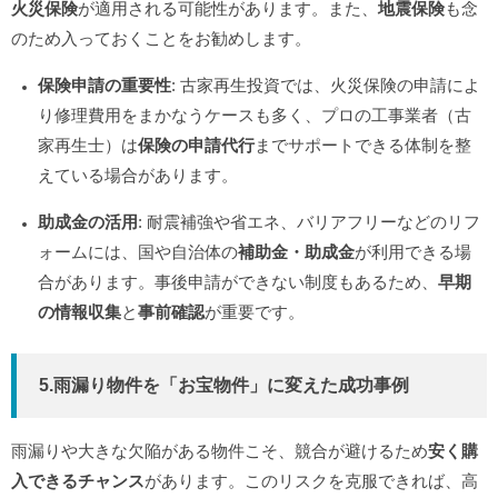
火災保険
が適用される可能性があります。また、
地震保険
も念
のため入っておくことをお勧めします。
保険申請の重要性
: 古家再生投資では、火災保険の申請によ
り修理費用をまかなうケースも多く、プロの工事業者（古
家再生士）は
保険の申請代行
までサポートできる体制を整
えている場合があります。
助成金の活用
: 耐震補強や省エネ、バリアフリーなどのリフ
ォームには、国や自治体の
補助金・助成金
が利用できる場
合があります。事後申請ができない制度もあるため、
早期
の情報収集
と
事前確認
が重要です。
5.雨漏り物件を「お宝物件」
に変えた
成功事例
雨漏りや大きな欠陥がある物件こそ、競合が避けるため
安く購
入できるチャンス
があります。このリスクを克服できれば、高