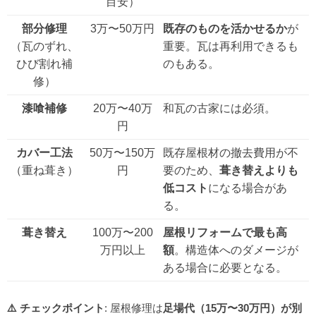
目安）
部分修理
3万〜50万円
既存のものを活かせるか
が
（瓦のずれ、
重要。瓦は再利用できるも
ひび割れ補
のもある。
修）
漆喰補修
20万〜40万
和瓦の古家には必須。
円
カバー工法
50万〜150万
既存屋根材の撤去費用が不
（重ね葺き）
円
要のため、
葺き替えよりも
低コスト
になる場合があ
る。
葺き替え
100万〜200
屋根リフォームで最も高
万円以上
額
。構造体へのダメージが
ある場合に必要となる。
⚠️ チェックポイント
: 屋根修理は
足場代（15万〜30万円）が別