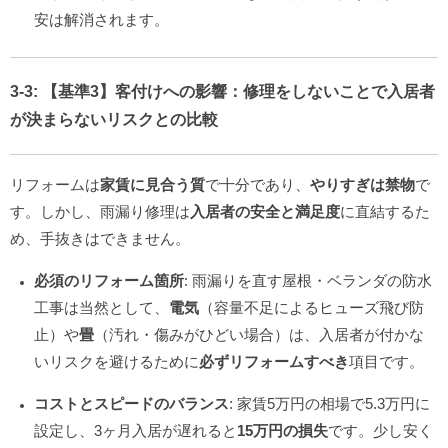
安は解消されます。
3-3:
【基準3】客付けへの影響
：修理をしないことで
入居者
が決まらないリスク
との比較
リフォームは
家賃に見合う質
で十分であり、
やりすぎは禁物
で
す。しかし、雨漏り修理は
入居者の安全と満足度
に直結するた
め、手抜きはできません。
必須のリフォーム箇所
: 雨漏りを直す屋根・ベランダの防水
工事は当然として、
電気
（容量不足によるヒューズ飛び防
止）や
畳
（汚れ・傷みがひどい場合）は、入居者が付かな
いリスクを避けるために
必ずリフォームすべき
項目です。
コストとスピードのバランス
: 家賃5万円の相場で5.3万円に
設定し、3ヶ月入居が遅れると
15万円の損失
です。少し安く