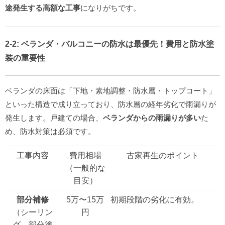
途発生する高額な工事
になりがちです。
2-2:
ベランダ・バルコニーの防水
は最優先！費用と防水塗
装の重要性
ベランダの床面は「下地・素地調整・防水層・トップコート」
といった構造で成り立っており、防水層の経年劣化で雨漏りが
発生します。戸建ての場合、
ベランダからの雨漏りが多い
た
め、防水対策は必須です。
工事内容
費用相場
古家再生のポイント
（一般的な
目安）
部分補修
5万〜15万
初期段階の劣化に有効。
（シーリン
円
グ、部分塗