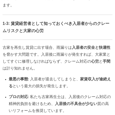
ます。
1-3: 賃貸経営者として知っておくべき
入居者からのクレー
ムリスク
と
大家の心労
古家を再生し賃貸に出す場合、雨漏りは
入居者の安全と快適性
を脅かす大問題です。入居後に雨漏りが発生すれば、大家業と
してすぐに修理しなければならず、クレーム対応の
心労
と
手間
は計り知れません。
最悪の事態
: 入居者が退去してしまうと、
家賃収入が途絶え
る
という最大の損失が発生します。
プロの対応
: 私たち古家再生士は、入居後のクレーム対応の
精神的負担を避けるため、
入居後の不具合が少ない
質の高
いリフォームを推奨しています。