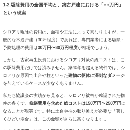
1-2.駆除費用の全国平均と、築古戸建における「○○万円」
という現実
シロアリ駆除の費用は、面積や工法によって異なりますが、一
般的な木造戸建（30坪程度）であれば、専門業者による駆除・
予防処理の費用は
30万円〜80万円程度
が相場でしょう。
しかし、古家再生投資におけるシロアリ対策の総コストは、こ
の駆除費用だけでは済みません。築40年を超える物件では、シ
ロアリが原因で土台や柱といった
建物の躯体に深刻なダメージ
を与えているケースが少なくありません。
私たち協議会の実績から見ると、シロアリ被害が確認された物
件の多くで、
修繕費用を含めた総コストは150万円〜250万円
に
なることが現実です。特に土台や柱の取り換えが必要な「著し
くひどい場合」は、この金額がさらに高くなります
。