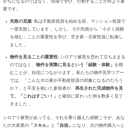
かちになるのではなく、現場で学び、行動することが何より重
要です。
失敗の克服
: 私は不動産投資を始める前、マンション投資で
一度失敗しています
。しかし、その失敗から「小さく経験
を積む」ことの重要性を学び、空き家・古家投資に転換し
ました
。
物件を見ることの重要性
: シロアリ被害を恐れて立ち止まる
のではなく、
物件を実際に見るという「経験・体験」
を積
むことが、自信につながります
。私たちの物件見学ツアー
では、「こんなボロ家が不動産投資の対象になるのだろう
か？」
と不安を抱いた参加者が、
再生された完成物件を見
て、
「これはすごい！」
と確信に変わった例を数多く見て
きました
。
シロアリ被害があっても、それを乗り越えた経験こそが、あな
たの大家業の
「スキル」
と
「自信」
になり、次の物件購入へと