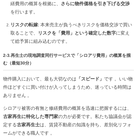
繕費用の概算を根拠に、
さらに物件価格を引き下げる交渉
を行います。
リスクの転嫁
: 本来売主が負うべきリスクを価格交渉で買い
取ることで、
リスクを「費用」という確定した数字
に変え
て総予算に組み込むのです。
2-3.再生士の現地調査同行サービスで「シロアリ費用」の概算を掴
む（最短30分）
物件購入において、最も大切なのは
「スピード」
です
。いい物
件ほどすぐに買い付けが入ってしまうため、迷っている時間は
ありません
。
シロアリ被害の有無と修繕費用の概算を迅速に把握するには、
古家再生に特化した専門家
の力が必要です。私たち協議会が認
定する
古家再生士
は、賃貸不動産の知識を持ち、差別化リフォ
ームができる職人です
。