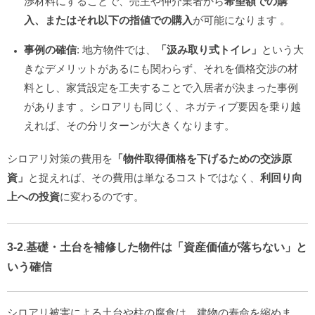
渉材料にすることで、売主や仲介業者から
希望額での購
入、またはそれ以下の指値での購入
が可能になります
。
事例の確信
: 地方物件では、
「汲み取り式トイレ」
という大
きなデメリットがあるにも関わらず、それを価格交渉の材
料とし、家賃設定を工夫することで入居者が決まった事例
があります
。シロアリも同じく、ネガティブ要因を乗り越
えれば、その分リターンが大きくなります。
シロアリ対策の費用を
「物件取得価格を下げるための交渉原
資」
と捉えれば、その費用は単なるコストではなく、
利回り向
上への投資
に変わるのです。
3-2.基礎・土台を補修した物件は「資産価値が落ちない」と
いう確信
シロアリ被害による土台や柱の腐食は、建物の寿命を縮めま