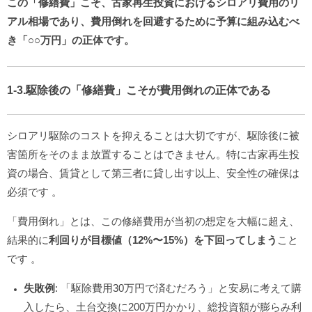
この「修繕費」こそ、古家再生投資におけるシロアリ費用のリ
アル相場であり、費用倒れを回避するために予算に組み込むべ
き「○○万円」の正体です。
1-3.駆除後の「修繕費」こそが費用倒れの正体である
シロアリ駆除のコストを抑えることは大切ですが、駆除後に被
害箇所をそのまま放置することはできません。特に古家再生投
資の場合、賃貸として第三者に貸し出す以上、安全性の確保は
必須です
。
「費用倒れ」とは、この修繕費用が当初の想定を大幅に超え、
結果的に
利回りが目標値（12%〜15%）を下回ってしまう
こと
です
。
失敗例
: 「駆除費用30万円で済むだろう」と安易に考えて購
入したら、土台交換に200万円かかり、総投資額が膨らみ利