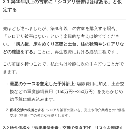
2-1.築40年以上の古家に「シロアリ被害はほぼある」と仮
定する
先ほども述べましたが、築40年以上の古家を購入する場合、
「シロアリ被害はない」という楽観的な考えは捨ててくださ
い。「
購入後、床をめくり基礎と土台、柱の状態やシロアリな
どの確認をする」
ことは、再生投資における必須工程です
。
この前提を持つことで、私たちは冷静に次の手を打つことがで
きます。
最悪のケースを想定した予算計上
: 駆除費用に加え、土台交
換などの重度修繕費用（150万円〜250万円）をあらかじめ
総予算に組み込みます。
価格交渉の根拠とする
: シロアリ被害の疑いを、売主や仲介業者との**価格
交渉（指値）**の強力な根拠とします
。
2-2.物件価格を「瑕疵担保免責」交渉で引き下げ、リスクを転嫁す