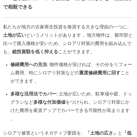
で相殺できる
私たちが地方の古家再生投資を推奨する大きな理由の一つに、
土地が広い
というメリットがあります
。地方物件は、都市部と
比べて購入価格が安いため、シロアリ対策の費用を組み込んで
も、
総投資額を低く抑える
ことができます。
修繕費用への充当
: 物件価格が安ければ、その分をリフォー
ム費用、特にシロアリ対策などの
重度修繕費用に回す
こと
ができます
。
多様な活用法でカバー
: 土地が広いため、駐車場や庭、ドッ
グランなど
多様な付加価値
をつけられ、シロアリ対策にか
けた費用を家賃アップでカバーできる可能性が高まります
。
シロアリ被害というネガティブ要因を、
「土地の広さ」
と
「低