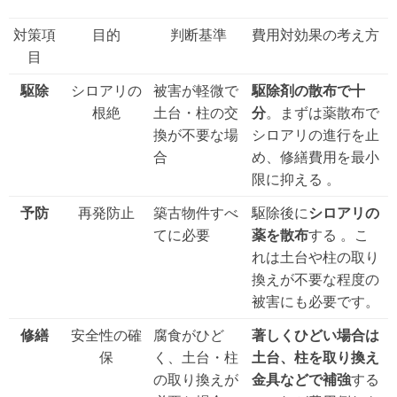
対策項
目的
判断基準
費用対効果の考え方
目
駆除
シロアリの
被害が軽微で
駆除剤の散布で十
根絶
土台・柱の交
分
。まずは薬散布で
換が不要な場
シロアリの進行を止
合
め、修繕費用を最小
限に抑える
。
予防
再発防止
築古物件すべ
駆除後に
シロアリの
てに必要
薬を散布
する
。こ
れは土台や柱の取り
換えが不要な程度の
被害にも必要です。
修繕
安全性の確
腐食がひど
著しくひどい場合は
保
く、土台・柱
土台、柱を取り換え
の取り換えが
金具などで補強
する