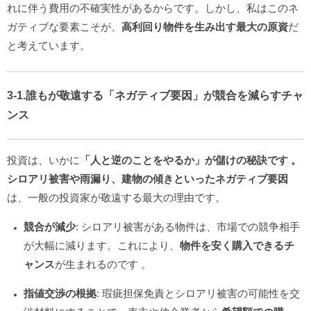
れに伴う費用の不確実性があるからです。しかし、私はこのネ
ガティブな要素こそが、
高利回り物件を生み出す最大の原資
だ
と考えています。
3-1.誰もが敬遠する「ネガティブ要因」が競合を減らすチャ
ンス
投資は、いかに
「人と逆のことをやるか」が儲けの秘訣です
。
シロアリ被害や雨漏り、建物の傾きといったネガティブ要因
は、一般の投資家が敬遠する最大の理由です。
競合が減少
: シロアリ被害がある物件は、市場での競争相手
が大幅に減ります。これにより、
物件を安く購入できるチ
ャンス
が生まれるのです
。
指値交渉の根拠
: 瑕疵担保免責とシロアリ被害の可能性を交