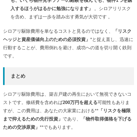
も、いくら物件見学ツアーの経験を積んでも、物件1つを購
入するほうがはるかに勉強になります」
。シロアリリスク
を含め、まずは一歩を踏み出す勇気が大切です
。
シロアリ駆除費用を単なるコストと見るのではなく、
「リスク
ヘッジと資産価値向上のための必須投資」
*と捉え直し、迅速に
行動することが、費用倒れを避け、成功への道を切り開く鉄則
です。
まとめ
シロアリ駆除費用は、築古戸建の再生において無視できないコ
ストです。修繕費を含めれば
200万円を超える
可能性もありま
すが、この費用は、あなたの大家業における**
「リスクを極限
まで抑えるための先行投資」
であり、
「物件取得価格を下げる
ための交渉原資」
**でもあります。