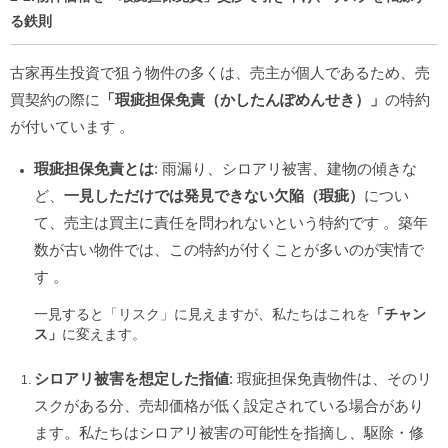
る鉄則
古家再生投資で狙う物件の多くは、売主が個人であるため、売
買契約の際に
「瑕疵担保免責（かしたんぽめんせき）」
の特約
が付いています
。
瑕疵担保免責とは
: 雨漏り、シロアリ被害、建物の傾きな
ど、
一見しただけでは発見できない欠陥（瑕疵）
につい
て、売主は買主に責任を問われないという特約です
。築年
数が古い物件では、この特約が付くことが多いのが実情で
す
。
一見すると「リスク」に見えますが、私たちはこれを
「チャン
ス」
に変えます。
シロアリ被害を想定した指値
: 瑕疵担保免責物件は、そのリ
スクがある分、売却価格が低く設定されている場合があり
ます。私たちはシロアリ被害の可能性を指摘し、駆除・修