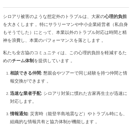
シロアリ被害のような想定外のトラブルは、大家の
心理的負担
を大きくします
。特にサラリーマンや中小企業経営者（私自身
もそうでした）にとって、本業以外のトラブル対応は時間と精
神を浪費し、本業のパフォーマンスを落とします
。
私たち全古協のコミュニティは、この心理的負担を軽減するた
めの
チーム体制
を提供しています
。
相談できる仲間
: 懇親会やツアーで同じ経験を持つ仲間と情
報交換ができます
。
迅速な業者手配
: シロアリ対策に慣れた古家再生士が迅速に
対応します。
情報通知
: 災害時（能登半島地震など）やトラブル時にも、
組織的な情報共有と協力体制が機能します
。