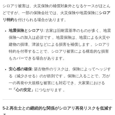
シロアリ被害は、火災保険の補償対象外となるケースがほとん
どですが、一部の保険会社では、火災保険や地震保険に
シロア
リ特約
を付けられる場合があります。
地震保険とシロアリ
: 古家は旧耐震基準のものが多く、地震
保険への加入は必須です
。地震保険は、地震による火災や
建物の損壊、津波などによる損害を補償します
。シロアリ
特約を付帯することで、シロアリ被害による構造的な損害
もカバーできる場合があります。
安心感の確保
: 築古物件のリスクは、保険によってヘッジす
る（減少させる）のが鉄則です
。保険に入ることで、万が
一の再発や大規模な被害にも対応でき、大家業における
**
「心の安定」
につながります
。
5-2.再生士との継続的な関係がシロアリ再発リスクを低減す