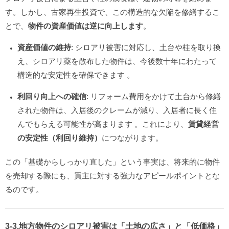
す。しかし、古家再生投資で、この構造的な欠陥を修繕するこ
とで、
物件の資産価値は逆に向上します
。
資産価値の維持
: シロアリ被害に対応し、土台や柱を取り換
え、シロアリ薬を散布した物件は、今後数十年にわたって
構造的な安定性を確保できます
。
利回り向上への確信
: リフォーム費用をかけて土台から修繕
された物件は、入居後のクレームが減り、入居者に長く住
んでもらえる可能性が高まります
。これにより、
賃貸経営
の安定性（利回り維持）
につながります。
この「基礎からしっかり直した」という事実は、将来的に物件
を売却する際にも、買主に対する強力なアピールポイントとな
るのです。
3-3.地方物件のシロアリ被害は「土地の広さ」と「低価格」