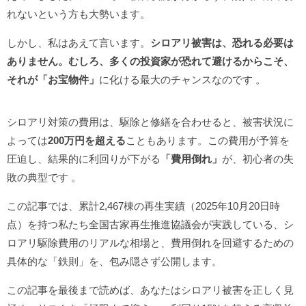
れないという方も大勢います。
しかし、私はあえて言います。
シロアリ被害は、恐れる必要は
ありません。
むしろ、多くの投資家が恐れて避けるからこそ、
それが
「お宝物件」
に化ける最大のチャンスなのです
。
シロアリ対策の費用は、駆除と修繕を合わせると、被害状況に
よっては
200万円を超える
こともあります。この費用が予算を
圧迫し、結果的に利回りが下がる
「費用倒れ」
が、初心者の失
敗の典型です
。
この記事では、累計2,467棟の再生実績（2025年10月20日時
点）を持つ私たち全国古家再生推進協議会が実践している、シ
ロアリ駆除費用のリアルな相場と、費用倒れを回避するための
具体的な「鉄則」を、包み隠さず公開します。
この記事を最後まで読めば、あなたはシロアリ被害を正しく見