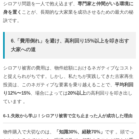
シロアリ問題を一人で抱え込まず、
専門家と仲間がいる環境に
身を置く
ことが、長期的な大家業を成功させるための最大の秘
訣です。
6.「費用倒れ」を避け、高利回り15%以上を叩き出す
大家への道
シロアリ被害の費用は、物件総額におけるネガティブなコスト
と捉えられがちです。しかし、私たちが実践してきた古家再生
投資は、このネガティブな要素を乗り越えることで、
平均利回
り12%〜15%
、場合によっては
20%以上
の高利回りを叩き出し
ています
。
6-1.失敗から学ぶ！シロアリ被害で立ち止まった人が成功した理由
物件購入で大切なのは、
「知識30%、経験70%」
です
。頭でっ