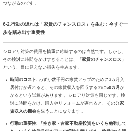
つながるのです
。
6-2.行動の遅れは「家賃のチャンスロス」を生む：今すぐ一
歩を踏み出す重要性
シロアリ対策の費用を慎重に吟味するのは当然です。しかし、
その検討に時間をかけすぎることは、
「家賃のチャンスロス」
という、目に見えない損失を生みます。
時間のコスト
: わずか数千円の家賃アップのために3カ月入
居付けが遅れると、その家賃収入を回収するのに
50カ月
か
かるという試算があります
。シロアリ対策も同じです。検
討に時間をかけ、購入やリフォームが遅れると、その分
家
賃収入の機会を失う
ことになります
。
行動の重要性
:
「空き家・古家不動産投資をいくら勉強して