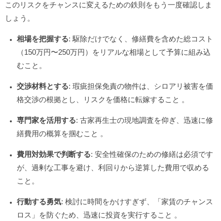
このリスクをチャンスに変えるための鉄則をもう一度確認しま
しょう。
相場を把握する
: 駆除だけでなく、修繕費を含めた総コスト
（150万円〜250万円）をリアルな相場として予算に組み込
むこと。
交渉材料とする
: 瑕疵担保免責の物件は、シロアリ被害を価
格交渉の根拠とし、リスクを価格に転嫁すること
。
専門家を活用する
: 古家再生士の現地調査を仰ぎ、迅速に修
繕費用の概算を掴むこと
。
費用対効果で判断する
: 安全性確保のための修繕は必須です
が、過剰な工事を避け、利回りから逆算した費用で収める
こと。
行動する勇気
: 検討に時間をかけすぎず、「家賃のチャンス
ロス」を防ぐため、迅速に投資を実行すること
。