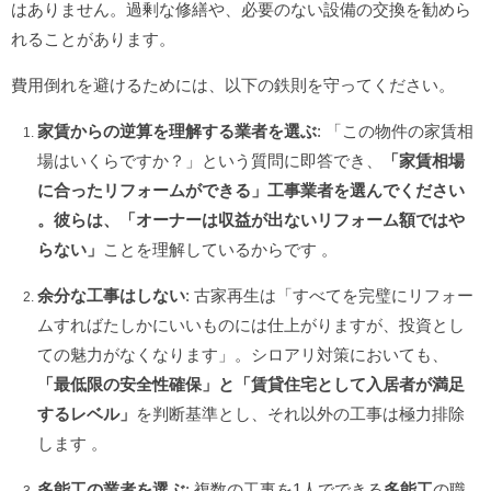
はありません。過剰な修繕や、必要のない設備の交換を勧めら
れることがあります。
費用倒れを避けるためには、以下の鉄則を守ってください。
家賃からの逆算を理解する業者を選ぶ
: 「この物件の家賃相
場はいくらですか？」という質問に即答でき、
「家賃相場
に合ったリフォームができる」工事業者を選んでください
。彼らは、「オーナーは収益が出ないリフォーム額ではや
らない」
ことを理解しているからです
。
余分な工事はしない
: 古家再生は「すべてを完璧にリフォー
ムすればたしかにいいものには仕上がりますが、投資とし
ての魅力がなくなります」
。シロアリ対策においても、
「最低限の安全性確保」
と
「賃貸住宅として入居者が満足
するレベル」
を判断基準とし、それ以外の工事は極力排除
します
。
多能工の業者を選ぶ
: 複数の工事を1人でできる
多能工
の職