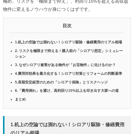
極め、リスクを「極限まで抑え」、利回り15%を超える高収益
物件に変えるノウハウが身につくはずです。
目次
1.机上の空論では測れない！シロアリ駆除・修繕費用のリアル相場
2. リスクを極限まで抑える！購入前の「シロアリ想定」シミュレー
ション
3. なぜシロアリ被害がある物件が「お宝物件」に化けるのか？
4.費用対効果を最大化する！シロアリ対策とリフォームの判断基準
5.長期安定経営のための「シロアリ保険」とリスクヘッジ
6.「費用倒れ」を避け、高利回り15%以上を叩き出す大家への道
まとめ
1.机上の空論では測れない！シロアリ駆除・修繕費用
のリアル相場