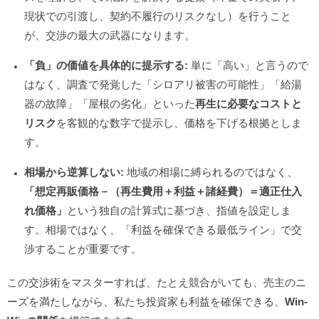
現状での引渡し、契約不履行のリスクなし）を行うこと
が、交渉の最大の武器になります。
「負」の価値を具体的に提示する:
単に「高い」と言うので
はなく、調査で発覚した「シロアリ被害の可能性」「給湯
器の故障」「屋根の劣化」といった
再生に必要なコストと
リスク
を客観的な数字で提示し、価格を下げる根拠としま
す。
相場から逆算しない:
地域の相場に縛られるのではなく、
「想定再販価格－（再生費用＋利益＋諸経費）＝適正仕入
れ価格」
という独自の計算式に基づき、指値を設定しま
す。相場ではなく、「利益を確保できる最低ライン」で交
渉することが重要です。
この交渉術をマスターすれば、たとえ競合がいても、売主のニ
ーズを満たしながら、私たち投資家も利益を確保できる、
Win-