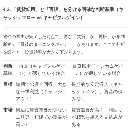
4-2. 「賃貸転用」と「再販」を分ける明確な判断基準（キ
ャッシュフロー vs キャピタルゲイン）
物件の再生が完了した時点で、再び「賃貸」か「再販」かを判
断する「最後のターニングポイント」があります。ここで判断
を誤ると、投資効率が大きく下がります。
判断
再販（キャピタルゲイ
賃貸転用（インカムゲイ
基準
ン）が適している場合
ン）が適している場合
目標
短期での資金回収、大き
長期的な安定収入（キャ
な一撃利益（キャッシュ
ッシュイン）、資産の積
アウト）
み増し
市場
周辺に賃貸需要が少ない
賃貸需要が高く、利回り
エリア（戸建ての需要が
が15%を超える見込みが
高い）
ある