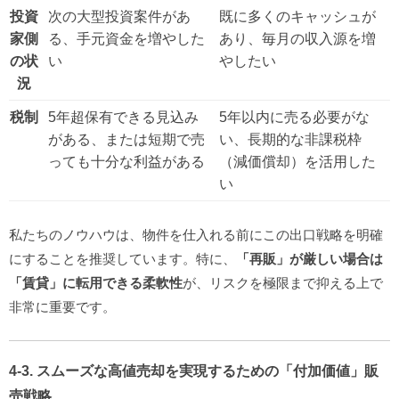
投資
次の大型投資案件があ
既に多くのキャッシュが
家側
る、手元資金を増やした
あり、毎月の収入源を増
の状
い
やしたい
況
税制
5年超保有できる見込み
5年以内に売る必要がな
がある、または短期で売
い、長期的な非課税枠
っても十分な利益がある
（減価償却）を活用した
い
私たちのノウハウは、物件を仕入れる前にこの出口戦略を明確
にすることを推奨しています。特に、
「再販」が厳しい場合は
「賃貸」に転用できる柔軟性
が、リスクを極限まで抑える上で
非常に重要です。
4-3. スムーズな高値売却を実現するための「付加価値」販
売戦略