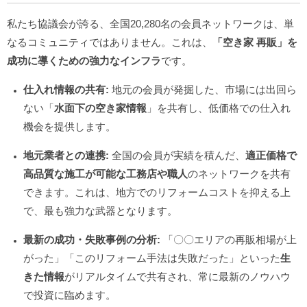
私たち協議会が誇る、全国20,280名の会員ネットワークは、単
なるコミュニティではありません。これは、
「空き家 再販」を
成功に導くための強力なインフラ
です。
仕入れ情報の共有:
地元の会員が発掘した、市場には出回ら
ない「
水面下の空き家情報
」を共有し、低価格での仕入れ
機会を提供します。
地元業者との連携:
全国の会員が実績を積んだ、
適正価格で
高品質な施工が可能な工務店や職人
のネットワークを共有
できます。これは、地方でのリフォームコストを抑える上
で、最も強力な武器となります。
最新の成功・失敗事例の分析:
「〇〇エリアの再販相場が上
がった」「このリフォーム手法は失敗だった」といった
生
きた情報
がリアルタイムで共有され、常に最新のノウハウ
で投資に臨めます。