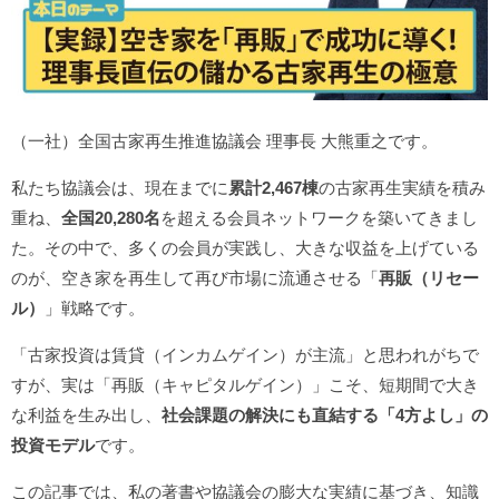
（一社）全国古家再生推進協議会 理事長 大熊重之です。
私たち協議会は、現在までに
累計2,467棟
の古家再生実績を積み
重ね、
全国20,280名
を超える会員ネットワークを築いてきまし
た。その中で、多くの会員が実践し、大きな収益を上げている
のが、空き家を再生して再び市場に流通させる「
再販（リセー
ル）
」戦略です。
「古家投資は賃貸（インカムゲイン）が主流」と思われがちで
すが、実は「再販（キャピタルゲイン）」こそ、短期間で大き
な利益を生み出し、
社会課題の解決にも直結する「4方よし」の
投資モデル
です。
この記事では、私の著書や協議会の膨大な実績に基づき、知識