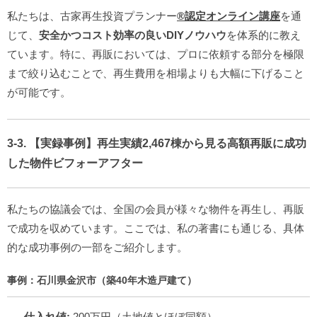
私たちは、古家再生投資プランナー
®️認定オンライン講座
を通
じて、
安全かつコスト効率の良いDIYノウハウ
を体系的に教え
ています。特に、再販においては、プロに依頼する部分を極限
まで絞り込むことで、再生費用を相場よりも大幅に下げること
が可能です。
3-3. 【実録事例】再生実績2,467棟から見る高額再販に成功
した物件ビフォーアフター
私たちの協議会では、全国の会員が様々な物件を再生し、再販
で成功を収めています。ここでは、私の著書にも通じる、具体
的な成功事例の一部をご紹介します。
事例：石川県金沢市（築40年木造戸建て）
仕入れ値:
200万円（土地値とほぼ同額）