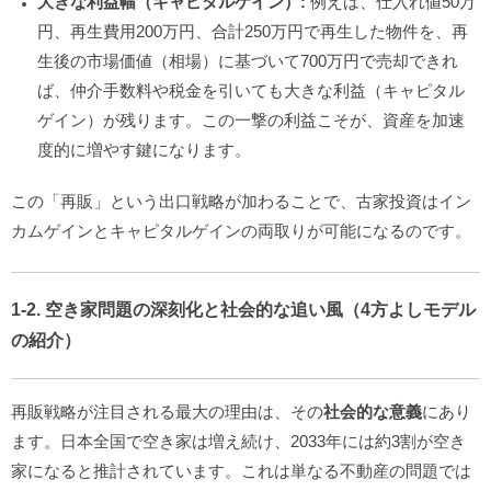
大きな利益幅（キャピタルゲイン）:
例えば、仕入れ値50万
円、再生費用200万円、合計250万円で再生した物件を、再
生後の市場価値（相場）に基づいて700万円で売却できれ
ば、仲介手数料や税金を引いても大きな利益（キャピタル
ゲイン）が残ります。この一撃の利益こそが、資産を加速
度的に増やす鍵になります。
この「再販」という出口戦略が加わることで、古家投資はイン
カムゲインとキャピタルゲインの両取りが可能になるのです。
1-2. 空き家問題の深刻化と社会的な追い風（4方よしモデル
の紹介）
再販戦略が注目される最大の理由は、その
社会的な意義
にあり
ます。日本全国で空き家は増え続け、2033年には約3割が空き
家になると推計されています。これは単なる不動産の問題では