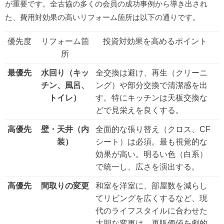
が重要です。全古協の多くの会員の成功事例から導き出され
た、費用対効果の高いリフォーム箇所は以下の通りです。
優先度
リフォーム箇
投資対効果を高めるポイント
所
最優先
水回り（キッ
全交換は避け、再生（クリーニ
チン、風呂、
ング）や部分交換で清潔感を出
トイレ）
す。特にキッチンは天板交換な
どで見栄えを良くする。
高優先
壁・天井（内
全面的な張り替え（クロス、CF
装）
シート）は必須。最も視覚的な
効果が高い。明るい色（白系）
で統一し、広さを演出する。
高優先
間取りの変更
和室を洋室に、部屋数を減らし
てリビングを広くするなど、現
代のライフスタイルに合わせた
大胆な変更は、再販価値を劇的