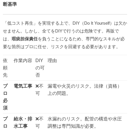
断基準
「低コスト再生」を実現する上で、DIY（Do It Yourself）は欠か
せません。しかし、全てをDIYで行うのは危険です。再販で
は、
瑕疵担保責任
を負うことになるため、専門的なスキルが必
要な箇所はプロに任せ、リスクを回避する必要があります。
依
作業内容
DIY
理由
頼
の可
先
否
プ
電気工事
❌不
漏電や火災のリスク。法律（資格）
ロ
可
上の問題。
必
須
プ
給水・排
❌不
水漏れのリスク。配管の構造や水圧
ロ
水工事
可
調整は専門知識が必要。