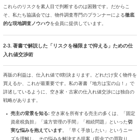
これらのリスクを素人目で判断するのは困難です。だからこ
そ、私たち協議会では、物件調査専門のプランナーによる
徹底
的な現地調査ノウハウ
を会員に提供しています。
2-3. 著書で解説した「リスクを極限まで抑える」ための仕
入れ値交渉術
再販の利益は、仕入れ値で8割決まります。どれだけ安く物件を
買えるか、これが最重要です。私の著書『地方は宝の山！』で
詳述しているように、空き家・古家の仕入れ値交渉には独自の
戦略があります。
売主の背景を知る:
空き家を所有する売主の多くは、「固定
資産税負担」「遠方管理の手間」「相続問題」といった
切
実な悩みを抱えています
。「早く手放したい」というニー
ズを理解し、その悩みを解決する提案（即金での買取り、