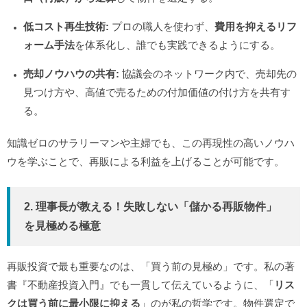
低コスト再生技術:
プロの職人を使わず、
費用を抑えるリフ
ォーム手法
を体系化し、誰でも実践できるようにする。
売却ノウハウの共有:
協議会のネットワーク内で、売却先の
見つけ方や、高値で売るための付加価値の付け方を共有す
る。
知識ゼロのサラリーマンや主婦でも、この再現性の高いノウハ
ウを学ぶことで、再販による利益を上げることが可能です。
2. 理事長が教える！失敗しない「儲かる再販物件」
を見極める極意
再販投資で最も重要なのは、「買う前の見極め」です。私の著
書『不動産投資入門』でも一貫して伝えているように、「
リス
クは買う前に最小限に抑える
」のが私の哲学です。物件選定で