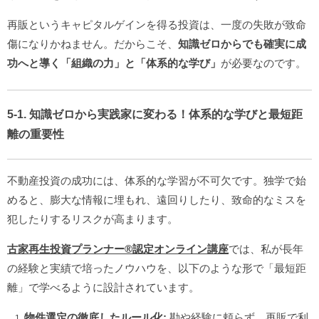
再販というキャピタルゲインを得る投資は、一度の失敗が致命
傷になりかねません。だからこそ、
知識ゼロからでも確実に成
功へと導く「組織の力」と「体系的な学び」
が必要なのです。
5-1. 知識ゼロから実践家に変わる！体系的な学びと最短距
離の重要性
不動産投資の成功には、体系的な学習が不可欠です。独学で始
めると、膨大な情報に埋もれ、遠回りしたり、致命的なミスを
犯したりするリスクが高まります。
古家再生投資プランナー®️認定オンライン講座
では、私が長年
の経験と実績で培ったノウハウを、以下のような形で「最短距
離」で学べるように設計されています。
物件選定の徹底したルール化:
勘や経験に頼らず、再販で利