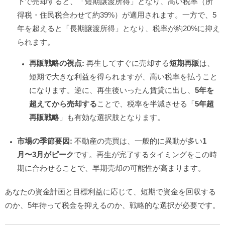
下で売却すると、「短期譲渡所得」となり、高い税率（所
得税・住民税合わせて約39%）が適用されます。一方で、5
年を超えると「長期譲渡所得」となり、税率が約20%に抑え
られます。
再販戦略の視点:
再生してすぐに売却する
短期再販
は、
短期で大きな利益を得られますが、高い税率を払うこと
になります。逆に、再生後いったん賃貸に出し、
5年を
超えてから売却する
ことで、税率を半減させる「
5年超
再販戦略
」も有効な選択肢となります。
市場の季節要因:
不動産の売買は、一般的に異動が多い
1
月〜3月がピーク
です。再生が完了するタイミングをこの時
期に合わせることで、早期売却の可能性が高まります。
あなたの資金計画と目標利益に応じて、短期で資金を回収する
のか、5年待って税金を抑えるのか、戦略的な選択が必要です。