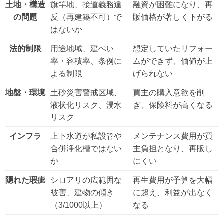
土地・構造
旗竿地、接道義務違
融資が困難になり、再
の問題
反（再建築不可）で
販価格が著しく下がる
はないか
法的制限
用途地域、建ぺい
想定していたリフォー
率・容積率、条例に
ムができず、価値が上
よる制限
げられない
地盤・環境
土砂災害警戒区域、
買主の購入意欲を削
液状化リスク、浸水
ぎ、保険料が高くなる
リスク
インフラ
上下水道が私設管や
メンテナンス費用が買
合併浄化槽ではない
主負担となり、再販し
か
にくい
隠れた瑕疵
シロアリの広範囲な
再生費用が予算を大幅
被害、建物の傾き
に超え、利益が出なく
（3/1000以上）
なる