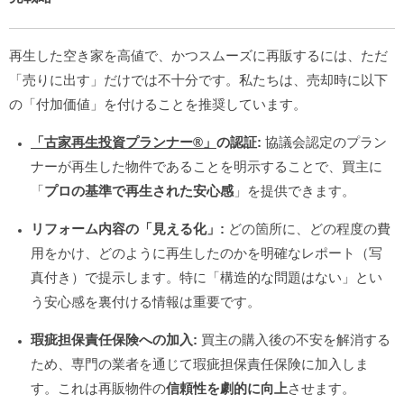
再生した空き家を高値で、かつスムーズに再販するには、ただ
「売りに出す」だけでは不十分です。私たちは、売却時に以下
の「付加価値」を付けることを推奨しています。
「古家再生投資プランナー®️」
の認証:
協議会認定のプラン
ナーが再生した物件であることを明示することで、買主に
「
プロの基準で再生された安心感
」を提供できます。
リフォーム内容の「見える化」:
どの箇所に、どの程度の費
用をかけ、どのように再生したのかを明確なレポート（写
真付き）で提示します。特に「構造的な問題はない」とい
う安心感を裏付ける情報は重要です。
瑕疵担保責任保険への加入:
買主の購入後の不安を解消する
ため、専門の業者を通じて瑕疵担保責任保険に加入しま
す。これは再販物件の
信頼性を劇的に向上
させます。