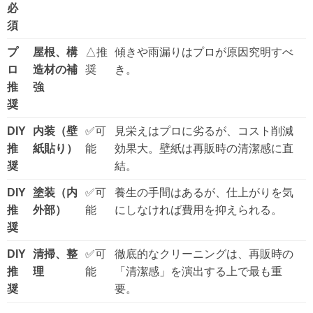
必
須
プ
屋根、構
△推
傾きや雨漏りはプロが原因究明すべ
ロ
造材の補
奨
き。
推
強
奨
DIY
内装（壁
✅可
見栄えはプロに劣るが、コスト削減
推
紙貼り）
能
効果大。壁紙は再販時の清潔感に直
奨
結。
DIY
塗装（内
✅可
養生の手間はあるが、仕上がりを気
推
外部）
能
にしなければ費用を抑えられる。
奨
DIY
清掃、整
✅可
徹底的なクリーニングは、再販時の
推
理
能
「清潔感」を演出する上で最も重
奨
要。