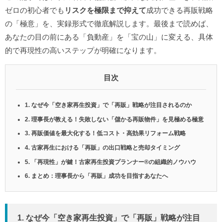
ゼロの初心者でも
リスクを極限まで抑えて
成功できる再販戦略
の「極意」を、実録形式で徹底解説します。最後まで読めば、
あなたの目の前にある「負動産」を「宝の山」に変える、具体
的で再現性の高いステップが明確になります。
目次
1. なぜ今「空き家再生投資」で「再販」戦略が注目されるのか
2. 理事長が教える！失敗しない「儲かる再販物件」を見極める極意
3. 再販価値を最大化する！低コスト・高効果リフォーム戦略
4. 古家再生における「再販」の出口戦略と売却タイミング
5. 「再現性」が鍵！古家再生投資プランナー®️の組織的ノウハウ
6. まとめ：理事長から「再販」成功を目指すあなたへ
1. なぜ今「空き家再生投資」で「再販」戦略が注目