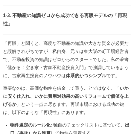
1-3. 不動産の知識ゼロから成功できる再販モデルの「再現
性」
「再販」と聞くと、高度な不動産の知識や大きな資金が必要だ
と誤解されがちですが、私自身、元々は東大阪の町工場経営者
で、不動産投資の知識はゼロからのスタートでした。私の著書
『儲かる！空き家・古家不動産投資入門』で強調しているよう
に、古家再生投資のノウハウは
体系的かつシンプル
です。
重要なのは、高価な物件を借金して買うことではなく、「
いか
に安く仕入れ、いかに費用対効果の高いリフォームで価値を上
げるか
」という一点に尽きます。再販市場における成功の鍵
は、以下のような「再現性」にあります。
物件選定のルール化:
独自のチェックリストに基づいて、
出
口（再販）から逆算
して物件を選定する。