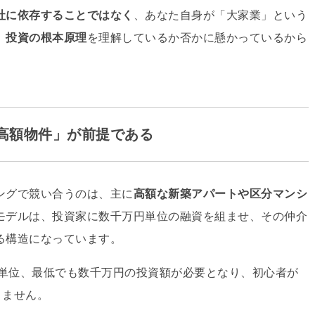
社に依存することではなく
、あなた自身が「大家業」という
、
投資の根本原理
を理解しているか否かに懸かっているから
「高額物件」が前提である
ングで競い合うのは、主に
高額な新築アパートや区分マンシ
モデルは、投資家に数千万円単位の融資を組ませ、その仲介
る構造になっています
。
億単位、最低でも数千万円の投資額が必要となり、初心者が
りません
。