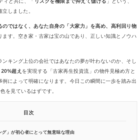
ティと共に、「
リスクを極限まで抑えて儲ける
」
という、
確立しました。
るのではなく、あなた自身の「大家力」を高め、高利回り物
ります
。空き家・古家は宝の山であり
、正しい知識とノウハ
。
ランキング上位の会社ではあなたの夢が叶わないのか、そし
20%超え
を実現する
「古家再生投資流」の物件見極め方と
事例によって明確になります。今日この瞬間に一歩を踏み出
景色を見ているはずです
。
目次
キング」が初心者にとって無意味な理由