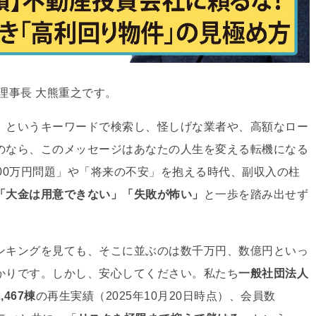
理事長 大熊重之です。
」というキーワードで検索し、怪しげな業者や、高額なロー
のなら、このメッセージはあなたの人生を変える転機になる
00万円問題」
や「将来の不安」
を抱える時代、副収入の柱
「大金は用意できない」
「失敗が怖い」
と一歩を踏み出せず
ンキングを見ても、そこに並ぶのは数千万円、数億円といっ
かりです
。しかし、安心してください。私たち
一般社団法人
2,467棟
の再生実績（2025年10月20日時点）
、会員数