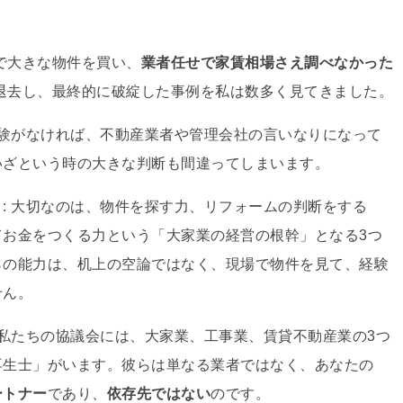
で大きな物件を買い、
業者任せで家賃相場さえ調べなかった
退去し、最終的に破綻した事例を私は数多く見てきました
。
経験がなければ、不動産業者や管理会社の言いなりになって
いざという時の大きな判断も間違ってしまいます
。
く
: 大切なのは、物件を探す力、リフォームの判断をする
てお金をつくる力という「大家業の経営の根幹」となる3つ
らの能力は、机上の空論ではなく、現場で物件を見て、経験
せん
。
: 私たちの協議会には、大家業、工事業、賃貸不動産業の3つ
再生士」がいます
。彼らは単なる業者ではなく、あなたの
ートナー
であり
、
依存先ではない
のです。