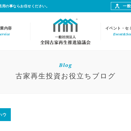
一般
活用の事ならお任せください。
業内容
イベント・セ
ervice
Event&Se
Blog
古家再生投資お役立ちブログ
ハウ