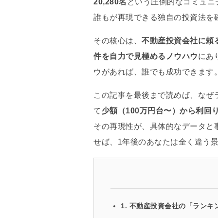
20,280名
という圧倒的なコミュニ
誰もが再現できる独自の投資法を
その核心は、
不動産投資会社に頼
件を自力で見極めるノウハウ
にあ
ウがあれば、誰でも成功できます
この記事を最後まで読めば、なぜ
て
少額（100万円台〜）から
利回り
その再現性が、具体的なデータと
せば
、1年後のあなたは全く違う
1. 不動産投資会社の「ラン