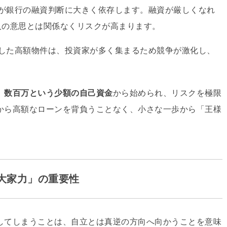
功が銀行の融資判断に大きく依存します
。融資が厳しくなれ
人の意思とは関係なくリスクが高まります
。
とした高額物件は、投資家が多く集まるため競争が激化し、
。
、
数百万という少額の自己資金
から始められ
、リスクを極限
から高額なローンを背負うことなく、小さな一歩から「王様
「大家力」の重要性
してしまうことは、自立とは真逆の方向へ向かうことを意味