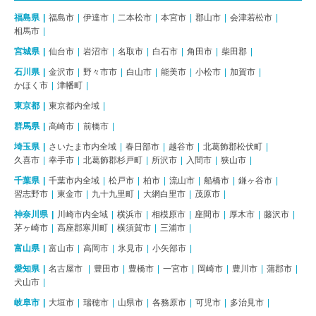
福島県
福島市
伊達市
二本松市
本宮市
郡山市
会津若松市
相馬市
宮城県
仙台市
岩沼市
名取市
白石市
角田市
柴田郡
石川県
金沢市
野々市市
白山市
能美市
小松市
加賀市
かほく市
津幡町
東京都
東京都内全域
群馬県
高崎市
前橋市
埼玉県
さいたま市内全域
春日部市
越谷市
北葛飾郡松伏町
久喜市
幸手市
北葛飾郡杉戸町
所沢市
入間市
狭山市
千葉県
千葉市内全域
松戸市
柏市
流山市
船橋市
鎌ヶ谷市
習志野市
東金市
九十九里町
大網白里市
茂原市
神奈川県
川崎市内全域
横浜市
相模原市
座間市
厚木市
藤沢市
茅ヶ崎市
高座郡寒川町
横須賀市
三浦市
富山県
富山市
高岡市
氷見市
小矢部市
愛知県
名古屋市
豊田市
豊橋市
一宮市
岡崎市
豊川市
蒲郡市
犬山市
岐阜市
大垣市
瑞穂市
山県市
各務原市
可児市
多治見市