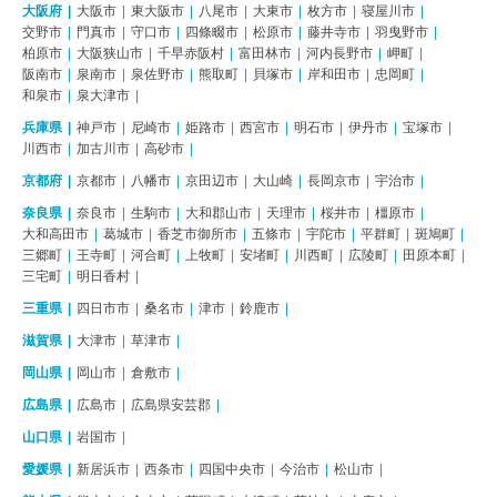
大阪府
大阪市
東大阪市
八尾市
大東市
枚方市
寝屋川市
交野市
門真市
守口市
四條畷市
松原市
藤井寺市
羽曳野市
柏原市
大阪狭山市
千早赤阪村
富田林市
河内長野市
岬町
阪南市
泉南市
泉佐野市
熊取町
貝塚市
岸和田市
忠岡町
和泉市
泉大津市
兵庫県
神戸市
尼崎市
姫路市
西宮市
明石市
伊丹市
宝塚市
川西市
加古川市
高砂市
京都府
京都市
八幡市
京田辺市
大山崎
長岡京市
宇治市
奈良県
奈良市
生駒市
大和郡山市
天理市
桜井市
橿原市
大和高田市
葛城市
香芝市御所市
五條市
宇陀市
平群町
斑鳩町
三郷町
王寺町
河合町
上牧町
安堵町
川西町
広陵町
田原本町
三宅町
明日香村
三重県
四日市市
桑名市
津市
鈴鹿市
滋賀県
大津市
草津市
岡山県
岡山市
倉敷市
広島県
広島市
広島県安芸郡
山口県
岩国市
愛媛県
新居浜市
西条市
四国中央市
今治市
松山市