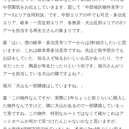
や雰囲気をお伝えしていきます。題して「中部地区物件見学ツ
アー3エリア合同対談」です。中部エリアの中でも可児・多治見
エリア、岐阜・一宮近郊エリア、各務原・犬山近郊エリアの3ツ
アーを担当する再生士さんの集まりです。
森「はい。僕の岐阜・多治見市ツアーからは2軒紹介したいと思
いますが、これは岐阜県多治見市ですね。先ほど前半部分でも
お話をしていた、知る人ぞ知るおいしいお店があったり、ウナ
ギだったり、陶器が有名だったりという街です。堀川さんがツ
アーを担当している犬山の隣ですよね？」
堀川「犬山も一部隣接はしていますね。」
森「この物件なんですが、実際に1年ちょっと前ぐらいに購入し
た物件なんですけど、隣に犬山があるので一部隣接しているっ
て形ですね。この物件、特別なルートではなくて確かこれはア
ットホームか何かで見つけたんじゃないかなと思いますが、
元々売値が598万円で出ていました。本当に3〜4年ぐらい前ま