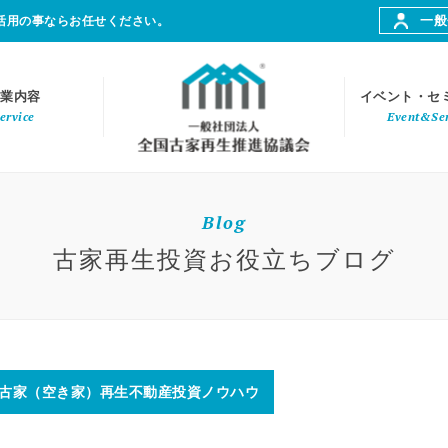
一般
活用の事ならお任せください。
業内容
イベント・セ
ervice
Event&Se
Blog
古家再生投資お役立ちブログ
古家（空き家）再生不動産投資ノウハウ