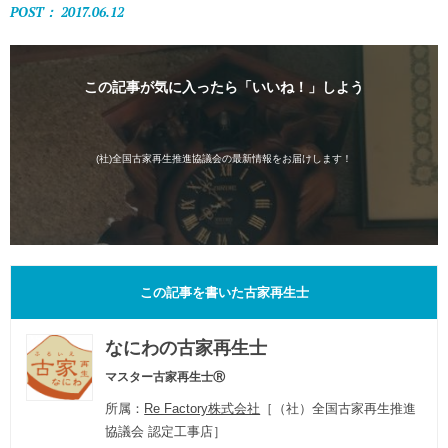
POST： 2017.06.12
この記事が気に入ったら「いいね！」しよう
(社)全国古家再生推進協議会の最新情報をお届けします！
この記事を書いた古家再生士
なにわの古家再生士
マスター古家再生士Ⓡ
所属：
Re Factory株式会社
［（社）全国古家再生推進
協議会 認定工事店］