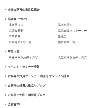
全国古家再生推進協議会
協議会について
理事長挨拶
協議会理念
協議会概要
協議会設立ストーリー
事業領域
組織図
古家再生士Ⓡ一覧
協賛企業一覧
事業内容
中古物件をお持ちの方
収益物件をお探しの方
イベント・セミナー情報
古家再生投資プランナーⓇ認定
オンライン講座
古家再生投資お役立ちブログ
古家再生士Ⓡ・相談員ブログ
全古協TV