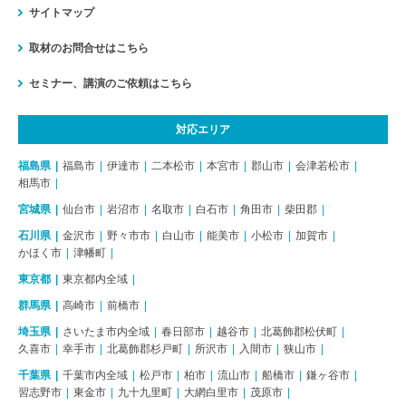
サイトマップ
取材のお問合せはこちら
セミナー、講演のご依頼はこちら
対応エリア
福島県
福島市
伊達市
二本松市
本宮市
郡山市
会津若松市
相馬市
宮城県
仙台市
岩沼市
名取市
白石市
角田市
柴田郡
石川県
金沢市
野々市市
白山市
能美市
小松市
加賀市
かほく市
津幡町
東京都
東京都内全域
群馬県
高崎市
前橋市
埼玉県
さいたま市内全域
春日部市
越谷市
北葛飾郡松伏町
久喜市
幸手市
北葛飾郡杉戸町
所沢市
入間市
狭山市
千葉県
千葉市内全域
松戸市
柏市
流山市
船橋市
鎌ヶ谷市
習志野市
東金市
九十九里町
大網白里市
茂原市