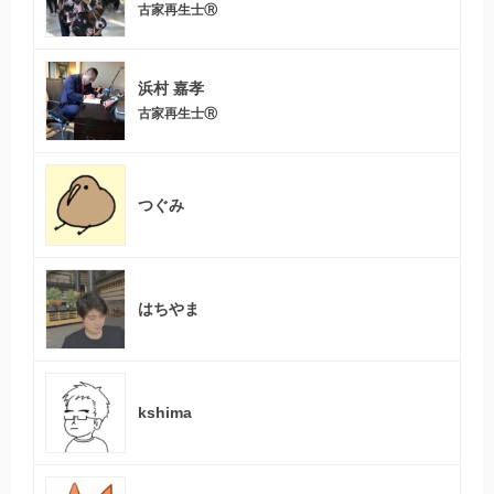
古家再生士Ⓡ
浜村 嘉孝
古家再生士Ⓡ
つぐみ
はちやま
kshima