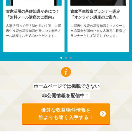
再生物件現地調査同行サービス
全古協ＴＶ開設！！
空き家・築古アパート(マンショ
当協議会が古家再生投資をする上で読
ン)
まれたおいた方がいいと思うお勧め書
籍を定期的にお知らせしています。
物件がある現地に協議会の専門家が同
行し、その物件をその場で査定し、収
益物件としての価値を判断しアドバイ
スするサービスを提供しています。
ホームページでは掲載できない
非公開情報を配信中！
優良な収益物件情報を
誰よりも速く入手する！