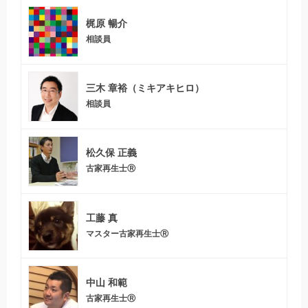
梶原 暢介
相談員
三木 章裕（ミキアキヒロ）
相談員
松久保 正義
古家再生士Ⓡ
工藤 真
マスター古家再生士Ⓡ
中山 和範
古家再生士Ⓡ