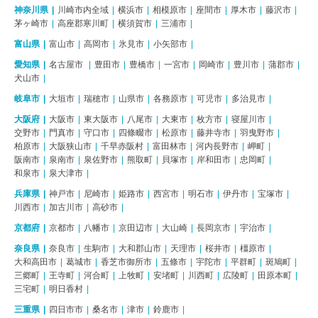
神奈川県
川崎市内全域
横浜市
相模原市
座間市
厚木市
藤沢市
茅ヶ崎市
高座郡寒川町
横須賀市
三浦市
富山県
富山市
高岡市
氷見市
小矢部市
愛知県
名古屋市
豊田市
豊橋市
一宮市
岡崎市
豊川市
蒲郡市
犬山市
岐阜市
大垣市
瑞穂市
山県市
各務原市
可児市
多治見市
大阪府
大阪市
東大阪市
八尾市
大東市
枚方市
寝屋川市
交野市
門真市
守口市
四條畷市
松原市
藤井寺市
羽曳野市
柏原市
大阪狭山市
千早赤阪村
富田林市
河内長野市
岬町
阪南市
泉南市
泉佐野市
熊取町
貝塚市
岸和田市
忠岡町
和泉市
泉大津市
兵庫県
神戸市
尼崎市
姫路市
西宮市
明石市
伊丹市
宝塚市
川西市
加古川市
高砂市
京都府
京都市
八幡市
京田辺市
大山崎
長岡京市
宇治市
奈良県
奈良市
生駒市
大和郡山市
天理市
桜井市
橿原市
大和高田市
葛城市
香芝市御所市
五條市
宇陀市
平群町
斑鳩町
三郷町
王寺町
河合町
上牧町
安堵町
川西町
広陵町
田原本町
三宅町
明日香村
三重県
四日市市
桑名市
津市
鈴鹿市