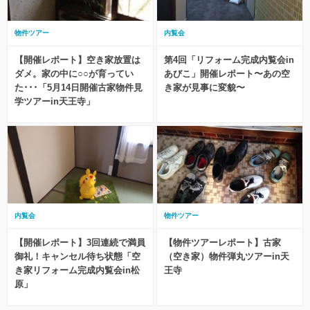
物件ツアー
内覧会
【開催レポート】空き家放置は
第4回「リフォーム完成内覧会in
ダメ。家の中に○○が育ってい
あびこ」開催レポート〜あの空
た･･･「5月14日開催古家物件見
き家が見事に変貌〜
学ツアーin天王寺」
内覧会
物件ツアー
【開催レポート】3回連続で満員
【物件ツアーレポート】古家
御礼！キャンセル待ち状態「空
（空き家）物件弾丸ツアーin天
き家リフォーム完成内覧会in松
王寺
原」