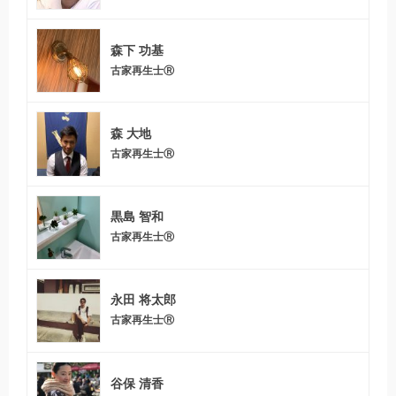
森下 功基
古家再生士Ⓡ
森 大地
古家再生士Ⓡ
黒島 智和
古家再生士Ⓡ
永田 将太郎
古家再生士Ⓡ
谷保 清香