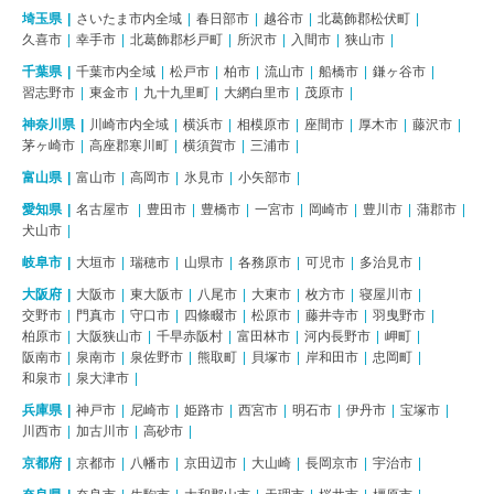
埼玉県
さいたま市内全域
春日部市
越谷市
北葛飾郡松伏町
久喜市
幸手市
北葛飾郡杉戸町
所沢市
入間市
狭山市
千葉県
千葉市内全域
松戸市
柏市
流山市
船橋市
鎌ヶ谷市
習志野市
東金市
九十九里町
大網白里市
茂原市
神奈川県
川崎市内全域
横浜市
相模原市
座間市
厚木市
藤沢市
茅ヶ崎市
高座郡寒川町
横須賀市
三浦市
富山県
富山市
高岡市
氷見市
小矢部市
愛知県
名古屋市
豊田市
豊橋市
一宮市
岡崎市
豊川市
蒲郡市
犬山市
岐阜市
大垣市
瑞穂市
山県市
各務原市
可児市
多治見市
大阪府
大阪市
東大阪市
八尾市
大東市
枚方市
寝屋川市
交野市
門真市
守口市
四條畷市
松原市
藤井寺市
羽曳野市
柏原市
大阪狭山市
千早赤阪村
富田林市
河内長野市
岬町
阪南市
泉南市
泉佐野市
熊取町
貝塚市
岸和田市
忠岡町
和泉市
泉大津市
兵庫県
神戸市
尼崎市
姫路市
西宮市
明石市
伊丹市
宝塚市
川西市
加古川市
高砂市
京都府
京都市
八幡市
京田辺市
大山崎
長岡京市
宇治市