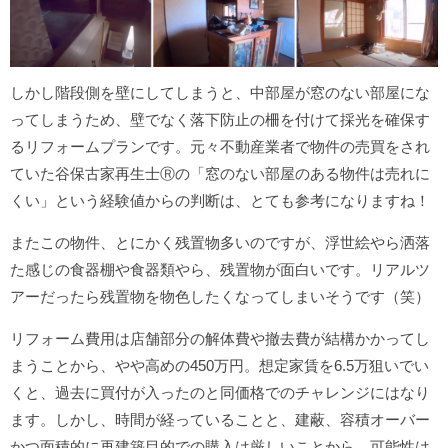
しかし階段側を壁にしてしまうと、中部屋が窓のない部屋にな
ってしまうため、壁でなく落下防止の柵を付けて採光を確保す
るリフォームプランです。元々不動産業者で物件の売買をされ
ていた谷保古家再生士Ⓡの「窓のない部屋のある物件は売れに
くい」という経験値からの判断は、とても参考になりますね！
またこの物件、とにかく残置物多いのですが、浮世絵やら洒落
た感じの食器棚や食器類やら、残置物が面白いです。リアルツ
アーだったら残置物を物色したくなってしまいそうです（笑）
リフォーム費用は店舗部分の解体費や撤去費が結構かかってし
まうことから、やや高めの450万円。想定家賃を6.5万狙いでい
くと、過去に買付が入ったのと同価格でのチャレンジにはなり
ます。しかし、時間が経っていることと、建蔽、容積オーバー
かつ面積的に再建築目的での購入は厳しいことから、可能性は